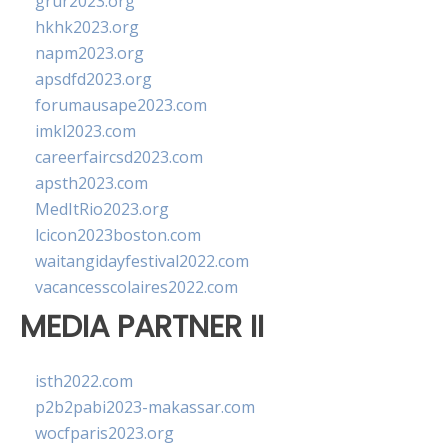
grur2023.org
hkhk2023.org
napm2023.org
apsdfd2023.org
forumausape2023.com
imkl2023.com
careerfaircsd2023.com
apsth2023.com
MedItRio2023.org
lcicon2023boston.com
waitangidayfestival2022.com
vacancesscolaires2022.com
MEDIA PARTNER II
isth2022.com
p2b2pabi2023-makassar.com
wocfparis2023.org