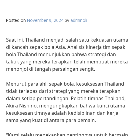
Posted on
November 9, 2024
by
adminoli
Saat ini, Thailand menjadi salah satu kekuatan utama
di kancah sepak bola Asia. Analisis kinerja tim sepak
bola Thailand menunjukkan bahwa strategi dan
taktik yang mereka terapkan telah membuat mereka
menonjol di tengah persaingan sengit.
Menurut para ahli sepak bola, kesuksesan Thailand
tidak terlepas dari strategi yang mereka terapkan
dalam setiap pertandingan. Pelatih timnas Thailand,
Akira Nishino, mengungkapkan bahwa kunci utama
kesuksesan timnya adalah kedisiplinan dan kerja
sama yang kuat di antara para pemain.
“Kami selalu menekankan pentingnya untuk bermain