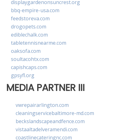
displaygardenonsuncrest.org
bbq-empire-usa.com
feedstoreva.com
drogopets.com
ediblechalk.com
tabletennisnearme.com
oaksofa.com
soultacohtx.com
capishcaps.com
gpsyfl.org
MEDIA PARTNER III
vwrepairarlington.com
cleaningservicebaltimore-md.com
beckslandscapeandfence.com
vistaaltadelveramendi.com
coastlinecateringnc.com