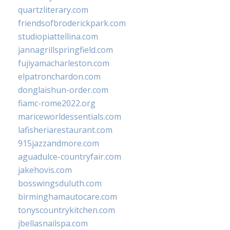
quartzliterary.com
friendsofbroderickpark.com
studiopiattellina.com
jannagrillspringfield.com
fujiyamacharleston.com
elpatronchardon.com
donglaishun-order.com
fiamc-rome2022.org
mariceworldessentials.com
lafisheriarestaurant.com
915jazzandmore.com
aguadulce-countryfair.com
jakehovis.com
bosswingsduluth.com
birminghamautocare.com
tonyscountrykitchen.com
jbellasnailspa.com