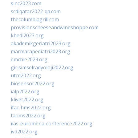
sinc2023.com
scdlqatar2022-qa.com
thecolumbiagrill.com
provisionscheeseandwineshoppe.com
khedi2023.org
akademikgeriatri2023.org
marmarapediatri2023.org
emchie2023.org
girisimselradyoloji2022.org
utcd2022.org
biosensor2022.org
ialp2022.org
klivet2022.org
ifac-hms2022.org
taoms2022.org
iias-euromena-conference2022.org
ivd2022.org