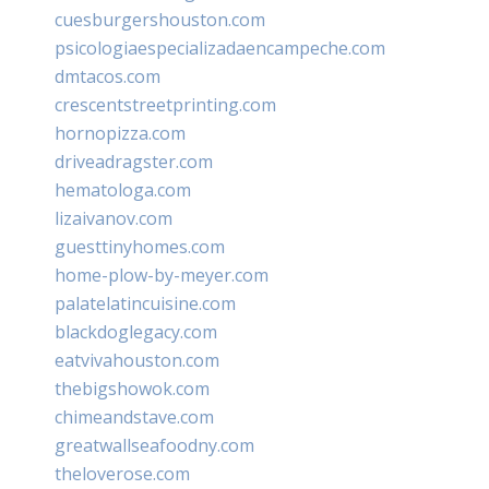
cuesburgershouston.com
psicologiaespecializadaencampeche.com
dmtacos.com
crescentstreetprinting.com
hornopizza.com
driveadragster.com
hematologa.com
lizaivanov.com
guesttinyhomes.com
home-plow-by-meyer.com
palatelatincuisine.com
blackdoglegacy.com
eatvivahouston.com
thebigshowok.com
chimeandstave.com
greatwallseafoodny.com
theloverose.com