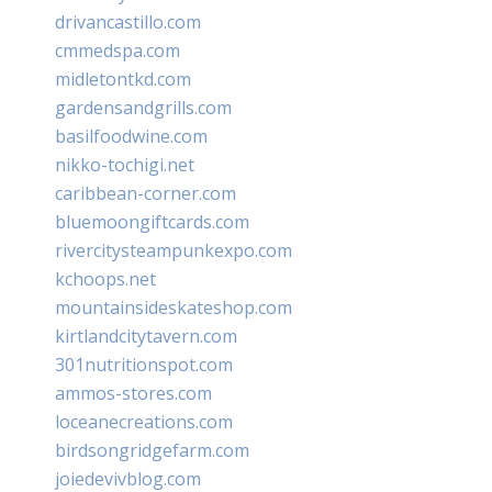
drivancastillo.com
cmmedspa.com
midletontkd.com
gardensandgrills.com
basilfoodwine.com
nikko-tochigi.net
caribbean-corner.com
bluemoongiftcards.com
rivercitysteampunkexpo.com
kchoops.net
mountainsideskateshop.com
kirtlandcitytavern.com
301nutritionspot.com
ammos-stores.com
loceanecreations.com
birdsongridgefarm.com
joiedevivblog.com