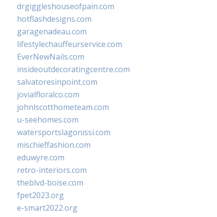
drgiggleshouseofpain.com
hotflashdesigns.com
garagenadeau.com
lifestylechauffeurservice.com
EverNewNails.com
insideoutdecoratingcentre.com
salvatoresinpoint.com
jovialfloralco.com
johnlscotthometeam.com
u-seehomes.com
watersportslagonissi.com
mischieffashion.com
eduwyre.com
retro-interiors.com
theblvd-boise.com
fpet2023.org
e-smart2022.org