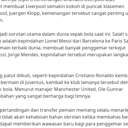
but membuat Liverpool semakin kokoh di puncak klasemen
rpool, Juergen Klopp, kemenangan tersebut sangat penting 
n.
jadi sorotan utama dalam dunia sepak bola saat ini. Salah 
 adalah kepindahan Lionel Messi dari Barcelona ke Paris Sa
emain terbaik dunia, membuat banyak penggemar terkejut
ssi, Jorge Mendes, kepindahan tersebut merupakan langk
ng patut diikuti, seperti kepindahan Cristiano Ronaldo kemba
bermain di Juventus, kembali ke klub lamanya tersebut de
 bola. Menurut manajer Manchester United, Ole Gunnar
mbahan yang sangat berharga bagi timnya.
l pertandingan dan transfer pemain memang selalu menari
ti tidak akan kehabisan bahan obrolan ketika membahas ber
ni dapat memberikan wawasan baru bagi para penggemar s