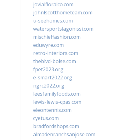
jovialfloralco.com
johnlscotthometeam.com
u-seehomes.com
watersportslagonissi.com
mischieffashion.com
eduwyre.com
retro-interiors.com
theblvd-boise.com
fpet2023.org
e-smart2022.org
ngrc2022.org
leesfamilyfoods.com
lewis-lewis-cpas.com
eleontennis.com
cyetus.com
bradfordshops.com
almadenranchsanjose.com