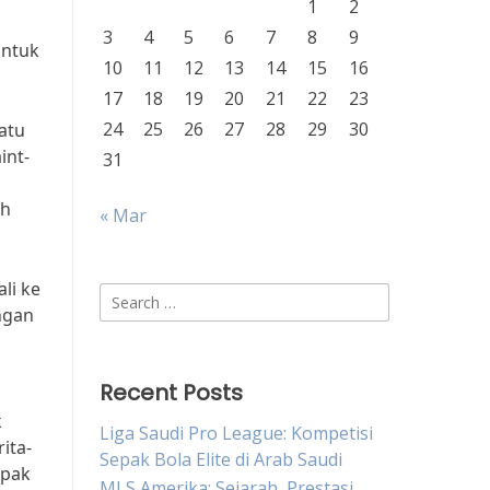
1
2
3
4
5
6
7
8
9
untuk
10
11
12
13
14
15
16
17
18
19
20
21
22
23
24
25
26
27
28
29
30
satu
int-
31
ah
« Mar
li ke
Search
ngan
for:
Recent Posts
k
Liga Saudi Pro League: Kompetisi
ita-
Sepak Bola Elite di Arab Saudi
epak
MLS Amerika: Sejarah, Prestasi,