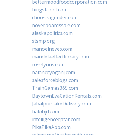
bettermoodfoodcorporation.com
hingstonnt.com
chooseagender.com
hoverboardssale.com
alaskapolitics.com
stsmp.org
manoelneves.com
mandelaeffectlibrary.com
roselynns.com
balanceyoganj.com
salesforceblogs.com
TrainGames365.com
BaytownEvaCationRentals.com
JabalpurCakeDelivery.com
halobjd.com
intelligenceqatar.com
PikaPikaApp.com