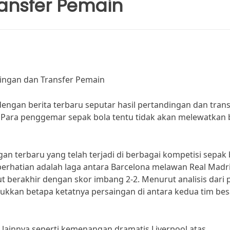
ansfer Pemain
dingan dan Transfer Pemain
dengan berita terbaru seputar hasil pertandingan dan trans
Para penggemar sepak bola tentu tidak akan melewatkan b
an terbaru yang telah terjadi di berbagai kompetisi sepak 
perhatian adalah laga antara Barcelona melawan Real Madr
t berakhir dengan skor imbang 2-2. Menurut analisis dari 
jukkan betapa ketatnya persaingan di antara kedua tim bes
k lainnya seperti kemenangan dramatis Liverpool atas