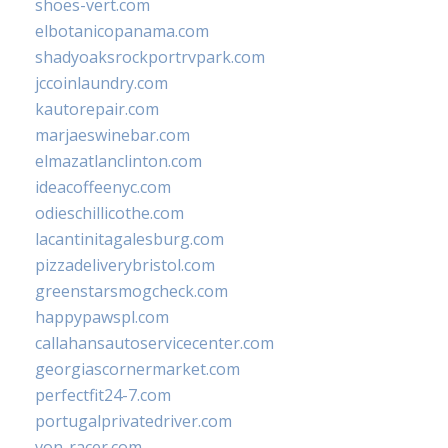
shoes-vert.com
elbotanicopanama.com
shadyoaksrockportrvpark.com
jccoinlaundry.com
kautorepair.com
marjaeswinebar.com
elmazatlanclinton.com
ideacoffeenyc.com
odieschillicothe.com
lacantinitagalesburg.com
pizzadeliverybristol.com
greenstarsmogcheck.com
happypawspl.com
callahansautoservicecenter.com
georgiascornermarket.com
perfectfit24-7.com
portugalprivatedriver.com
von-racer.com