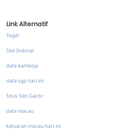
Link Alternatif
Togel
Slot Indosat
data kamboja
data sgp hari ini
Situs Slot Gacor
data macau
keluaran macau hari ini