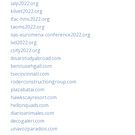
ialp2022.org
klivet2022.org
ifac-hms2022.org
taoms2022.org
iias-euromena-conference2022.org
ivd2022.org
csity2022.org
ibsarstudyabroad.com
bennusehgall.com
tsecincinnati.com
roderconstructiongroup.com
plazabatai.com
hawkscayresort.com
hellonquads.com
diarioanimales.com
decogaleri.com
unavozparadios.com