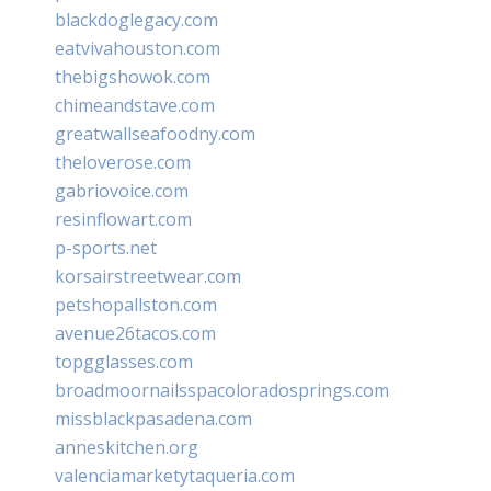
blackdoglegacy.com
eatvivahouston.com
thebigshowok.com
chimeandstave.com
greatwallseafoodny.com
theloverose.com
gabriovoice.com
resinflowart.com
p-sports.net
korsairstreetwear.com
petshopallston.com
avenue26tacos.com
topgglasses.com
broadmoornailsspacoloradosprings.com
missblackpasadena.com
anneskitchen.org
valenciamarketytaqueria.com