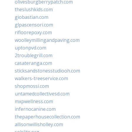
olivesburgberrypatch.com
theslushkids.com
giobastian.com
glpascensori.com
rifloorepoxy.com
woolleymillingandpaving.com
uptonpvd.com
2troublegrill.com
casateranga.com
sticksandstonesstudiooh.com
walkers-treeservice.com
shopmossi.com
untamedcollectivesd.com
mxpwellness.com
infernocanine.com
thepaperhousecollection.com
allisonwillisholley.com
solslite.org