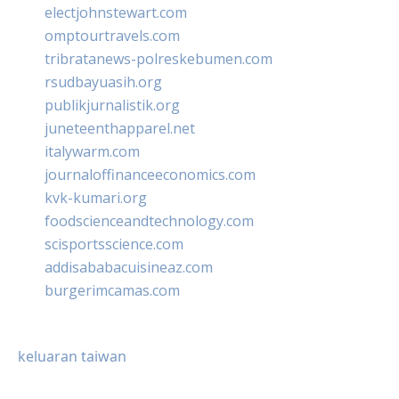
electjohnstewart.com
omptourtravels.com
tribratanews-polreskebumen.com
rsudbayuasih.org
publikjurnalistik.org
juneteenthapparel.net
italywarm.com
journaloffinanceeconomics.com
kvk-kumari.org
foodscienceandtechnology.com
scisportsscience.com
addisababacuisineaz.com
burgerimcamas.com
keluaran taiwan