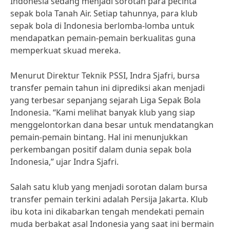
Indonesia sedang menjadi sorotan para pecinta
sepak bola Tanah Air. Setiap tahunnya, para klub
sepak bola di Indonesia berlomba-lomba untuk
mendapatkan pemain-pemain berkualitas guna
memperkuat skuad mereka.
Menurut Direktur Teknik PSSI, Indra Sjafri, bursa
transfer pemain tahun ini diprediksi akan menjadi
yang terbesar sepanjang sejarah Liga Sepak Bola
Indonesia. “Kami melihat banyak klub yang siap
menggelontorkan dana besar untuk mendatangkan
pemain-pemain bintang. Hal ini menunjukkan
perkembangan positif dalam dunia sepak bola
Indonesia,” ujar Indra Sjafri.
Salah satu klub yang menjadi sorotan dalam bursa
transfer pemain terkini adalah Persija Jakarta. Klub
ibu kota ini dikabarkan tengah mendekati pemain
muda berbakat asal Indonesia yang saat ini bermain