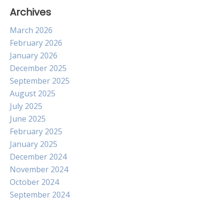
Archives
March 2026
February 2026
January 2026
December 2025
September 2025
August 2025
July 2025
June 2025
February 2025
January 2025
December 2024
November 2024
October 2024
September 2024