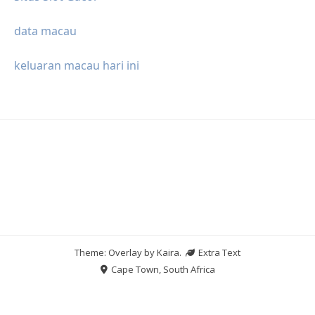
data macau
keluaran macau hari ini
Theme: Overlay by
Kaira
.
Extra Text
Cape Town, South Africa