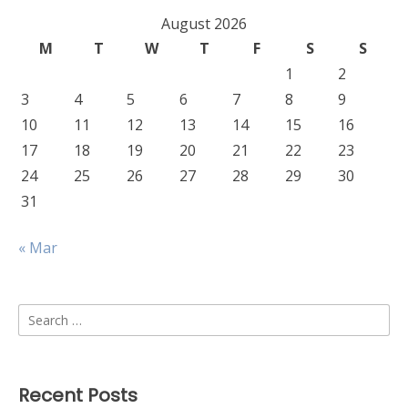
August 2026
M
T
W
T
F
S
S
1
2
3
4
5
6
7
8
9
10
11
12
13
14
15
16
17
18
19
20
21
22
23
24
25
26
27
28
29
30
31
« Mar
Search
for:
Recent Posts