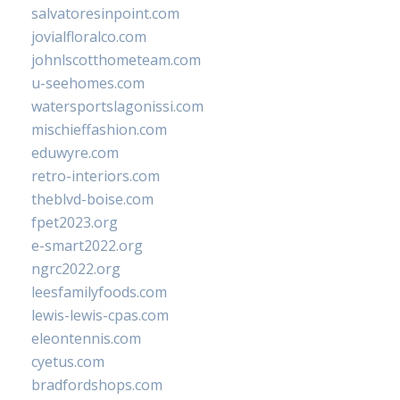
salvatoresinpoint.com
jovialfloralco.com
johnlscotthometeam.com
u-seehomes.com
watersportslagonissi.com
mischieffashion.com
eduwyre.com
retro-interiors.com
theblvd-boise.com
fpet2023.org
e-smart2022.org
ngrc2022.org
leesfamilyfoods.com
lewis-lewis-cpas.com
eleontennis.com
cyetus.com
bradfordshops.com