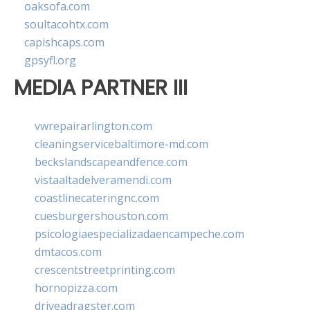
oaksofa.com
soultacohtx.com
capishcaps.com
gpsyfl.org
MEDIA PARTNER III
vwrepairarlington.com
cleaningservicebaltimore-md.com
beckslandscapeandfence.com
vistaaltadelveramendi.com
coastlinecateringnc.com
cuesburgershouston.com
psicologiaespecializadaencampeche.com
dmtacos.com
crescentstreetprinting.com
hornopizza.com
driveadragster.com