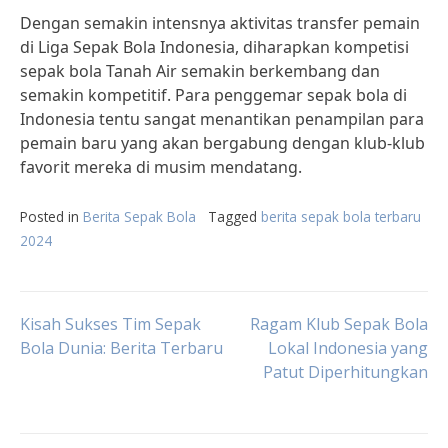
Dengan semakin intensnya aktivitas transfer pemain
di Liga Sepak Bola Indonesia, diharapkan kompetisi
sepak bola Tanah Air semakin berkembang dan
semakin kompetitif. Para penggemar sepak bola di
Indonesia tentu sangat menantikan penampilan para
pemain baru yang akan bergabung dengan klub-klub
favorit mereka di musim mendatang.
Posted in
Berita Sepak Bola
Tagged
berita sepak bola terbaru
2024
Post
Kisah Sukses Tim Sepak
Ragam Klub Sepak Bola
Bola Dunia: Berita Terbaru
Lokal Indonesia yang
Patut Diperhitungkan
navigation