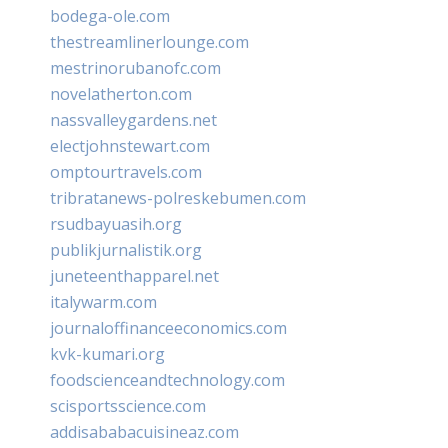
bodega-ole.com
thestreamlinerlounge.com
mestrinorubanofc.com
novelatherton.com
nassvalleygardens.net
electjohnstewart.com
omptourtravels.com
tribratanews-polreskebumen.com
rsudbayuasih.org
publikjurnalistik.org
juneteenthapparel.net
italywarm.com
journaloffinanceeconomics.com
kvk-kumari.org
foodscienceandtechnology.com
scisportsscience.com
addisababacuisineaz.com