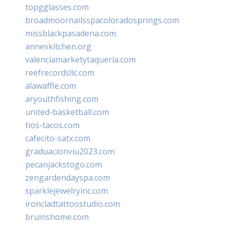
topgglasses.com
broadmoornailsspacoloradosprings.com
missblackpasadena.com
anneskitchen.org
valenciamarketytaqueria.com
reefrecordsllc.com
alawaffle.com
aryouthfishing.com
united-basketball.com
tios-tacos.com
cafecito-satx.com
graduacionviu2023.com
pecanjackstogo.com
zengardendayspa.com
sparklejewelryinc.com
ironcladtattoostudio.com
bruinshome.com