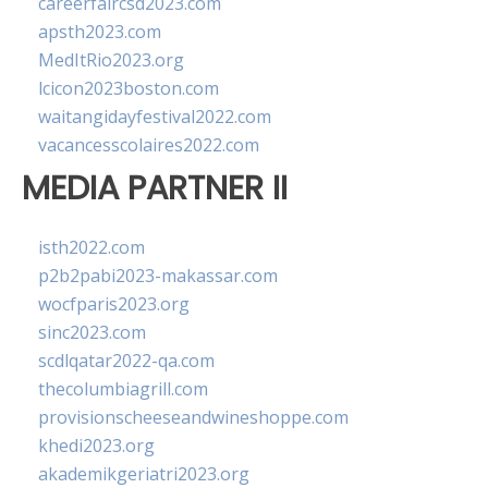
careerfaircsd2023.com
apsth2023.com
MedItRio2023.org
lcicon2023boston.com
waitangidayfestival2022.com
vacancesscolaires2022.com
MEDIA PARTNER II
isth2022.com
p2b2pabi2023-makassar.com
wocfparis2023.org
sinc2023.com
scdlqatar2022-qa.com
thecolumbiagrill.com
provisionscheeseandwineshoppe.com
khedi2023.org
akademikgeriatri2023.org