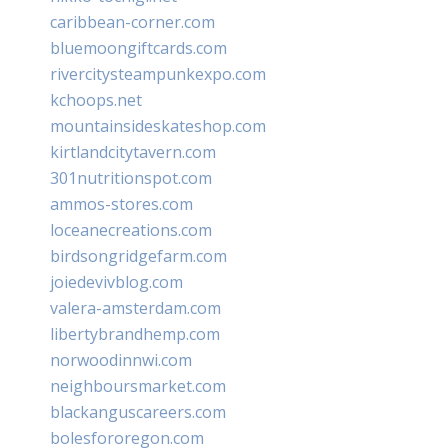
caribbean-corner.com
bluemoongiftcards.com
rivercitysteampunkexpo.com
kchoops.net
mountainsideskateshop.com
kirtlandcitytavern.com
301nutritionspot.com
ammos-stores.com
loceanecreations.com
birdsongridgefarm.com
joiedevivblog.com
valera-amsterdam.com
libertybrandhemp.com
norwoodinnwi.com
neighboursmarket.com
blackanguscareers.com
bolesfororegon.com