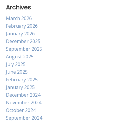
Archives
March 2026
February 2026
January 2026
December 2025
September 2025
August 2025
July 2025
June 2025
February 2025
January 2025
December 2024
November 2024
October 2024
September 2024