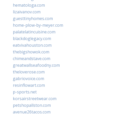
hematologa.com
lizaivanov.com
guesttinyhomes.com
home-plow-by-meyer.com
palatelatincuisine.com
blackdoglegacy.com
eatvivahouston.com
thebigshowok.com
chimeandstave.com
greatwallseafoodny.com
theloverose.com
gabriovoice.com
resinflowart.com
p-sports.net
korsairstreetwear.com
petshopallston.com
avenue26tacos.com