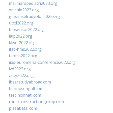
marmarapediatri2023.org
emchie2023.org
girisimselradyoloji2022.org
utcd2022.org
biosensor2022.org
ialp2022.org
klivet2022.org
ifac-hms2022.org
taoms2022.org
iias-euromena-conference2022.org
ivd2022.org
csity2022.org
ibsarstudyabroad.com
bennusehgall.com
tsecincinnati.com
roderconstructiongroup.com
plazabatai.com