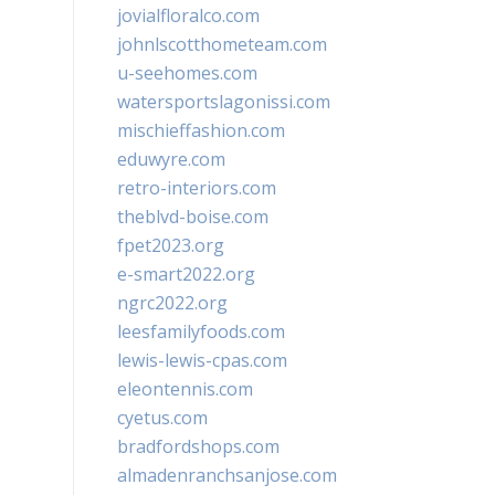
jovialfloralco.com
johnlscotthometeam.com
u-seehomes.com
watersportslagonissi.com
mischieffashion.com
eduwyre.com
retro-interiors.com
theblvd-boise.com
fpet2023.org
e-smart2022.org
ngrc2022.org
leesfamilyfoods.com
lewis-lewis-cpas.com
eleontennis.com
cyetus.com
bradfordshops.com
almadenranchsanjose.com