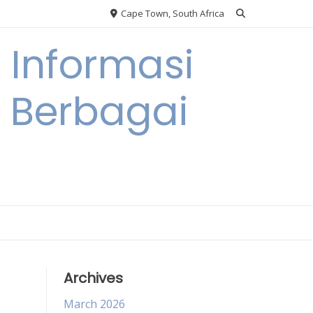
Cape Town, South Africa
Informasi
a Berbagai
Archives
March 2026