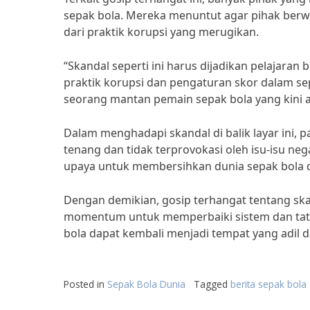
sepak bola. Mereka menuntut agar pihak ber
dari praktik korupsi yang merugikan.
“Skandal seperti ini harus dijadikan pelajara
praktik korupsi dan pengaturan skor dalam sepa
seorang mantan pemain sepak bola yang kini a
Dalam menghadapi skandal di balik layar ini, 
tenang dan tidak terprovokasi oleh isu-isu ne
upaya untuk membersihkan dunia sepak bola dar
Dengan demikian, gosip terhangat tentang skan
momentum untuk memperbaiki sistem dan tata 
bola dapat kembali menjadi tempat yang adil d
Posted in
Sepak Bola Dunia
Tagged
berita sepak bola