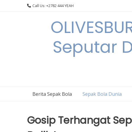
Skip
Call Us: +2782 444 YEAH
to
content
OLIVESBU
Seputar D
Berita Sepak Bola
Sepak Bola Dunia
Gosip Terhangat Sepa