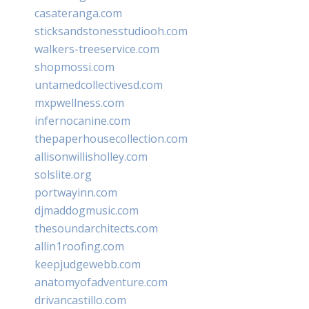
casateranga.com
sticksandstonesstudiooh.com
walkers-treeservice.com
shopmossi.com
untamedcollectivesd.com
mxpwellness.com
infernocanine.com
thepaperhousecollection.com
allisonwillisholley.com
solslite.org
portwayinn.com
djmaddogmusic.com
thesoundarchitects.com
allin1roofing.com
keepjudgewebb.com
anatomyofadventure.com
drivancastillo.com