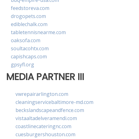
bbq-empire-usa.com
feedstoreva.com
drogopets.com
ediblechalk.com
tabletennisnearme.com
oaksofa.com
soultacohtx.com
capishcaps.com
gpsyfl.org
MEDIA PARTNER III
vwrepairarlington.com
cleaningservicebaltimore-md.com
beckslandscapeandfence.com
vistaaltadelveramendi.com
coastlinecateringnc.com
cuesburgershouston.com