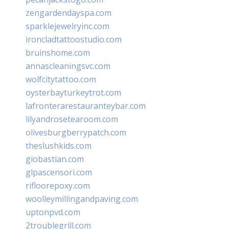
zengardendayspa.com
sparklejewelryinc.com
ironcladtattoostudio.com
bruinshome.com
annascleaningsvc.com
wolfcitytattoo.com
oysterbayturkeytrot.com
lafronterarestauranteybar.com
lilyandrosetearoom.com
olivesburgberrypatch.com
theslushkids.com
giobastian.com
glpascensori.com
rifloorepoxy.com
woolleymillingandpaving.com
uptonpvd.com
2troublegrill.com