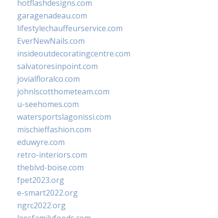
hotflashdesigns.com
garagenadeau.com
lifestylechauffeurservice.com
EverNewNails.com
insideoutdecoratingcentre.com
salvatoresinpoint.com
jovialfloralco.com
johnlscotthometeam.com
u-seehomes.com
watersportslagonissi.com
mischieffashion.com
eduwyre.com
retro-interiors.com
theblvd-boise.com
fpet2023.org
e-smart2022.org
ngrc2022.org