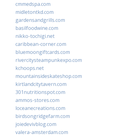
cmmedspa.com
midletontkd.com
gardensandgrills.com
basilfoodwine.com
nikko-tochigi.net
caribbean-corner.com
bluemoongiftcards.com
rivercitysteampunkexpo.com
kchoops.net
mountainsideskateshop.com
kirtlandcitytavern.com
301nutritionspot.com
ammos-stores.com
loceanecreations.com
birdsongridgefarm.com
joiedevivblog.com
valera-amsterdam.com