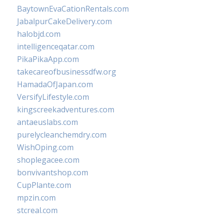
BaytownEvaCationRentals.com
JabalpurCakeDelivery.com
halobjd.com
intelligenceqatar.com
PikaPikaApp.com
takecareofbusinessdfw.org
HamadaOfJapan.com
VersifyLifestyle.com
kingscreekadventures.com
antaeuslabs.com
purelycleanchemdry.com
WishOping.com
shoplegacee.com
bonvivantshop.com
CupPlante.com
mpzin.com
stcreal.com