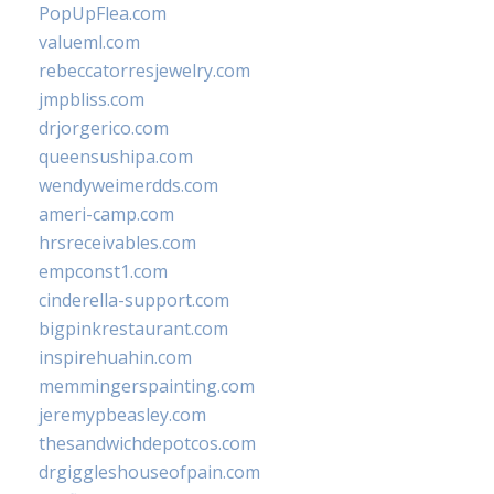
PopUpFlea.com
valueml.com
rebeccatorresjewelry.com
jmpbliss.com
drjorgerico.com
queensushipa.com
wendyweimerdds.com
ameri-camp.com
hrsreceivables.com
empconst1.com
cinderella-support.com
bigpinkrestaurant.com
inspirehuahin.com
memmingerspainting.com
jeremypbeasley.com
thesandwichdepotcos.com
drgiggleshouseofpain.com