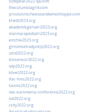
scdlqatar2022-qa.com
thecolumbiagrill.com
provisionscheeseandwineshoppe.com
khedi2023.org
akademikgeriatri2023.org
marmarapediatri2023.org
emchie2023.org
girisimselradyoloji2022.org
utcd2022.org
biosensor2022.org
ialp2022.org
klivet2022.org
ifac-hms2022.org
taoms2022.org
iias-euromena-conference2022.org
ivd2022.org
csity2022.org
ibsarstudyabroad.com