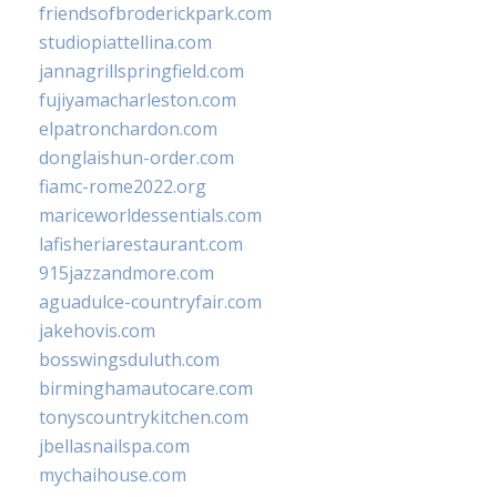
friendsofbroderickpark.com
studiopiattellina.com
jannagrillspringfield.com
fujiyamacharleston.com
elpatronchardon.com
donglaishun-order.com
fiamc-rome2022.org
mariceworldessentials.com
lafisheriarestaurant.com
915jazzandmore.com
aguadulce-countryfair.com
jakehovis.com
bosswingsduluth.com
birminghamautocare.com
tonyscountrykitchen.com
jbellasnailspa.com
mychaihouse.com