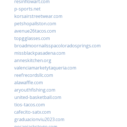
resinflowart.com
p-sports.net
korsairstreetwear.com
petshopallston.com
avenue26tacos.com
topgglasses.com
broadmoornailsspacoloradosprings.com
missblackpasadena.com
anneskitchen.org
valenciamarketytaqueria.com
reefrecordsllc.com
alawaffle.com
aryouthfishing.com
united-basketball.com
tios-tacos.com
cafecito-satx.com
graduacionviu2023.com
pecanjackstogo.com