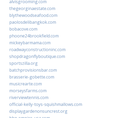
alvisgrooming.com
thegeorginaestate.com
blythewoodseafood.com
paolosdelibangkok.com
bobacove.com
phoone24brookfield.com
mickeybarmama.com
roadwayconstructioninc.com
shopdragonflyboutique.com
sportszilla.org
batchprovisionsbar.com
brasserie-gobette.com
musicrearte.com
morseysfarms.com
riverviewtennis.com
official-kelly-toys-squishmallows.com
displaygardenonsuncrest.org