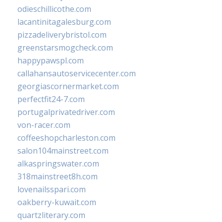
odieschillicothe.com
lacantinitagalesburg.com
pizzadeliverybristol.com
greenstarsmogcheck.com
happypawspl.com
callahansautoservicecenter.com
georgiascornermarket.com
perfectfit24-7.com
portugalprivatedriver.com
von-racer.com
coffeeshopcharleston.com
salon104mainstreet.com
alkaspringswater.com
318mainstreet8h.com
lovenailsspari.com
oakberry-kuwait.com
quartzliterary.com