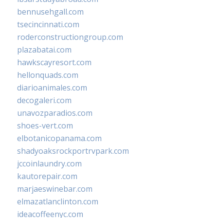
bennusehgall.com
tsecincinnati.com
roderconstructiongroup.com
plazabatai.com
hawkscayresort.com
hellonquads.com
diarioanimales.com
decogaleri.com
unavozparadios.com
shoes-vert.com
elbotanicopanama.com
shadyoaksrockportrvpark.com
jccoinlaundry.com
kautorepair.com
marjaeswinebar.com
elmazatlanclinton.com
ideacoffeenyc.com