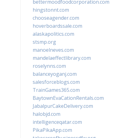
bettermoodfoodcorporation.com
hingstonnt.com
chooseagender.com
hoverboardssale.com
alaskapolitics.com
stsmp.org
manoelneves.com
mandelaeffectlibrary.com
roselynns.com
balanceyoganj.com
salesforceblogs.com
TrainGames365.com
BaytownEvaCationRentals.com
JabalpurCakeDelivery.com
halobjd.com
intelligenceqatar.com
PikaPikaApp.com