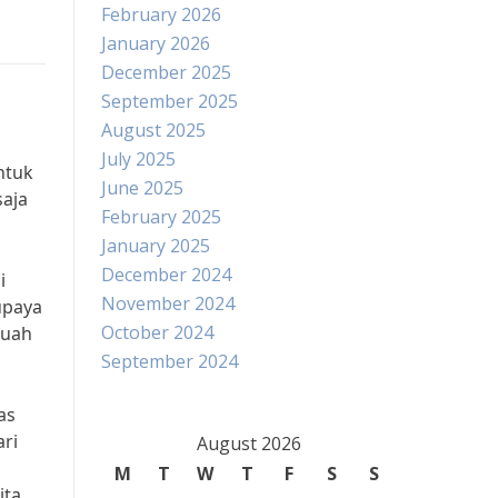
February 2026
January 2026
December 2025
September 2025
August 2025
July 2025
ntuk
June 2025
saja
February 2025
January 2025
December 2024
i
November 2024
upaya
October 2024
buah
September 2024
as
ari
August 2026
M
T
W
T
F
S
S
ita