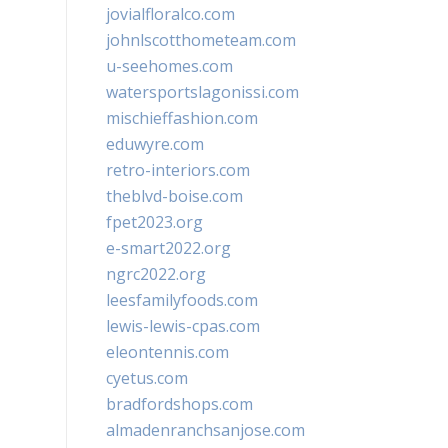
jovialfloralco.com
johnlscotthometeam.com
u-seehomes.com
watersportslagonissi.com
mischieffashion.com
eduwyre.com
retro-interiors.com
theblvd-boise.com
fpet2023.org
e-smart2022.org
ngrc2022.org
leesfamilyfoods.com
lewis-lewis-cpas.com
eleontennis.com
cyetus.com
bradfordshops.com
almadenranchsanjose.com