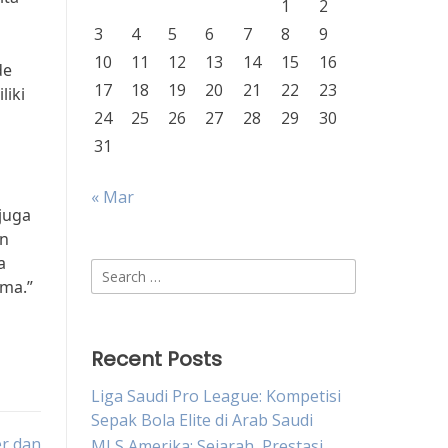
1
2
3
4
5
6
7
8
9
10
11
12
13
14
15
16
de
17
18
19
20
21
22
23
liki
24
25
26
27
28
29
30
31
« Mar
juga
an
a
Search
ama.”
for:
Recent Posts
Liga Saudi Pro League: Kompetisi
Sepak Bola Elite di Arab Saudi
er dan
MLS Amerika: Sejarah, Prestasi,