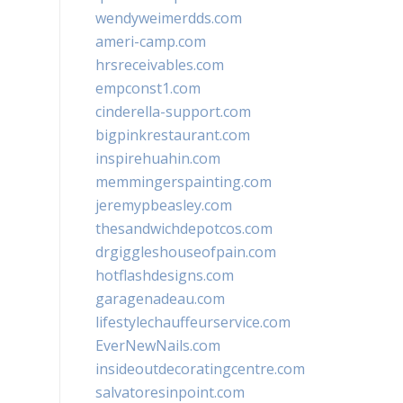
wendyweimerdds.com
ameri-camp.com
hrsreceivables.com
empconst1.com
cinderella-support.com
bigpinkrestaurant.com
inspirehuahin.com
memmingerspainting.com
jeremypbeasley.com
thesandwichdepotcos.com
drgiggleshouseofpain.com
hotflashdesigns.com
garagenadeau.com
lifestylechauffeurservice.com
EverNewNails.com
insideoutdecoratingcentre.com
salvatoresinpoint.com