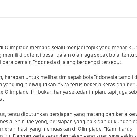
 di Olimpiade memang selalu menjadi topik yang menarik u
 memiliki potensi besar dalam olahraga sepak bola, tentu 
i para pemain Indonesia di ajang bergengsi tersebut.
harapan untuk melihat tim sepak bola Indonesia tampil d
yang ingin diwujudkan. “Kita terus bekerja keras dan ber
e Olimpiade. Ini bukan hanya sekedar impian, tapi juga se
a.
t, tentu dibutuhkan persiapan yang matang dan kerja ker
onesia, Shin Tae-yong, persiapan yang baik dan dukungan d
meraih hasil yang memuaskan di Olimpiade. “Kami harus
 itu. Dengan kerja keras dan tekad yang kuat, saya yakin k