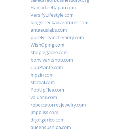
takecareofbusinessdfw.org
HamadaOfJapan.com
VersifyLifestyle.com
kingscreekadventures.com
antaeuslabs.com
purelycleanchemdry.com
WishOping.com
shoplegacee.com
bonvivantshop.com
CupPlante.com
mpzin.com
stcreal.com
PopUpFlea.com
valueml.com
rebeccatorresjewelry.com
jmpbliss.com
drjorgerico.com
queensushipa.com