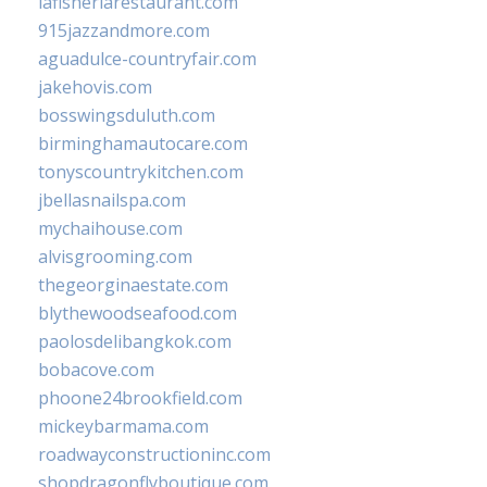
lafisheriarestaurant.com
915jazzandmore.com
aguadulce-countryfair.com
jakehovis.com
bosswingsduluth.com
birminghamautocare.com
tonyscountrykitchen.com
jbellasnailspa.com
mychaihouse.com
alvisgrooming.com
thegeorginaestate.com
blythewoodseafood.com
paolosdelibangkok.com
bobacove.com
phoone24brookfield.com
mickeybarmama.com
roadwayconstructioninc.com
shopdragonflyboutique.com