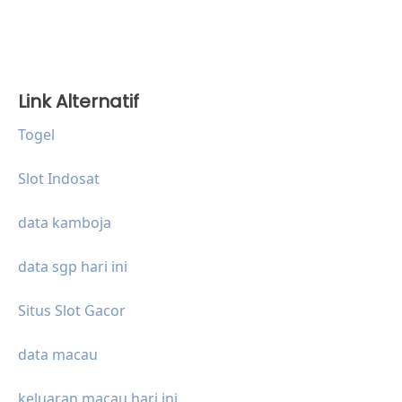
Link Alternatif
Togel
Slot Indosat
data kamboja
data sgp hari ini
Situs Slot Gacor
data macau
keluaran macau hari ini