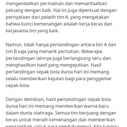
mengendalikan permainan dan memanfaatkan
peluang dengan baik. Hal ini juga diperkuat dengan
pernyataan dari pelatih tim A, yang mengatakan
bahwa kunci kemenangan adalah kerja keras dan
kerjasama tim yang baik.
Namun, tidak hanya pertandingan antara tim A dan
tim B saja yang menarik perhatian. Beberapa
pertandingan lainnya juga berlangsung seru dan
menghasilkan hasil yang mengejutkan. Hasil
pertandingan sepak bola dunia hari ini memang
selalu memberikan kejutan bagi para penggemar
sepak bola.
Dengan demikian, hasil pertandingan sepak bola
dunia hari ini memang memberikan warna baru
dalam dunia olahraga. Semua tim berjuang dengan
keras untuk meraih kemenangan dan memberikan
yang terbaik untuk para pendukungnya. Kita tunggu