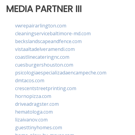
MEDIA PARTNER III
vwrepairarlington.com
cleaningservicebaltimore-md.com
beckslandscapeandfence.com
vistaaltadelveramendi.com
coastlinecateringnc.com
cuesburgershouston.com
psicologiaespecializadaencampeche.com
dmtacos.com
crescentstreetprinting.com
hornopizza.com
driveadragster.com
hematologa.com
lizaivanov.com
guesttinyhomes.com