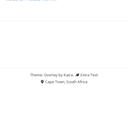
Theme: Overlay by
Kaira
.
Extra Text
Cape Town, South Africa