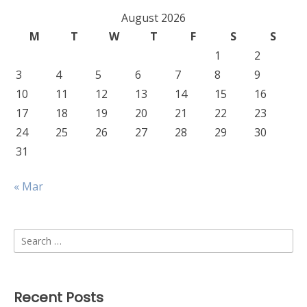
August 2026
M
T
W
T
F
S
S
1
2
3
4
5
6
7
8
9
10
11
12
13
14
15
16
17
18
19
20
21
22
23
24
25
26
27
28
29
30
31
« Mar
Search
for:
Recent Posts