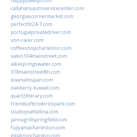
happypawspl.com
callahansautoservicecenter.com
georgiascornermarket.com
perfectfit24-7.com
portugalprivatedriver.com
von-racer.com
coffeeshopcharleston.com
salon104mainstreet.com
alkaspringswater.com
318mainstreet8h.com
lovenailsspari.com
oakberry-kuwait.com
quartzliterary.com
friendsofbroderickpark.com
studiopiattellina.com
jannagrillspringfield.com
fujiyamacharleston.com
elpatronchardon.com