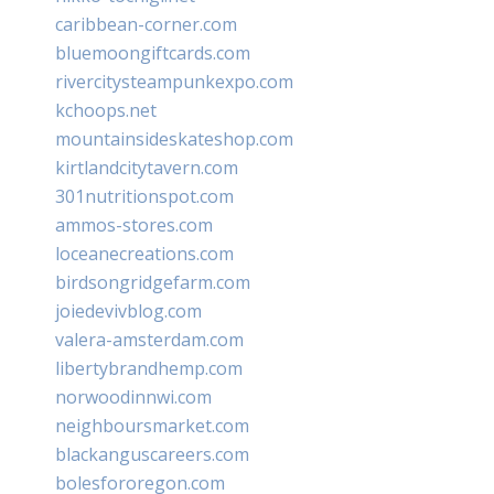
caribbean-corner.com
bluemoongiftcards.com
rivercitysteampunkexpo.com
kchoops.net
mountainsideskateshop.com
kirtlandcitytavern.com
301nutritionspot.com
ammos-stores.com
loceanecreations.com
birdsongridgefarm.com
joiedevivblog.com
valera-amsterdam.com
libertybrandhemp.com
norwoodinnwi.com
neighboursmarket.com
blackanguscareers.com
bolesfororegon.com