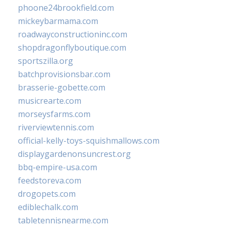
phoone24brookfield.com
mickeybarmama.com
roadwayconstructioninc.com
shopdragonflyboutique.com
sportszilla.org
batchprovisionsbar.com
brasserie-gobette.com
musicrearte.com
morseysfarms.com
riverviewtennis.com
official-kelly-toys-squishmallows.com
displaygardenonsuncrest.org
bbq-empire-usa.com
feedstoreva.com
drogopets.com
ediblechalk.com
tabletennisnearme.com