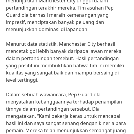
menunjukkan Manchester City unggul dalam
pertandingan terakhir mereka. Tim asuhan Pep
Guardiola berhasil meraih kemenangan yang
impresif, menciptakan banyak peluang dan
menunjukkan dominasi di lapangan.
Menurut data statistik, Manchester City berhasil
mencetak gol lebih banyak daripada lawan mereka
dalam pertandingan tersebut. Hasil pertandingan
yang positif ini membuktikan bahwa tim ini memiliki
kualitas yang sangat baik dan mampu bersaing di
level tertinggi.
Dalam sebuah wawancara, Pep Guardiola
menyatakan kebanggaannya terhadap penampilan
timnya dalam pertandingan tersebut. Dia
mengatakan, “Kami bekerja keras untuk mencapai
hasil ini dan saya sangat senang dengan kinerja para
pemain. Mereka telah menunjukkan semangat juang