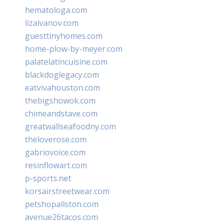
hematologa.com
lizaivanov.com
guesttinyhomes.com
home-plow-by-meyer.com
palatelatincuisine.com
blackdoglegacy.com
eatvivahouston.com
thebigshowok.com
chimeandstave.com
greatwallseafoodny.com
theloverose.com
gabriovoice.com
resinflowart.com
p-sports.net
korsairstreetwear.com
petshopallston.com
avenue26tacos.com