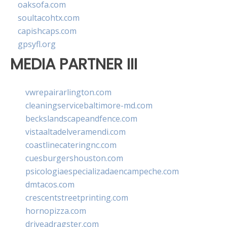
oaksofa.com
soultacohtx.com
capishcaps.com
gpsyfl.org
MEDIA PARTNER III
vwrepairarlington.com
cleaningservicebaltimore-md.com
beckslandscapeandfence.com
vistaaltadelveramendi.com
coastlinecateringnc.com
cuesburgershouston.com
psicologiaespecializadaencampeche.com
dmtacos.com
crescentstreetprinting.com
hornopizza.com
driveadragster.com