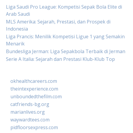
Liga Saudi Pro League: Kompetisi Sepak Bola Elite di
Arab Saudi
MLS Amerika: Sejarah, Prestasi, dan Prospek di
Indonesia
Liga Prancis: Menilik Kompetisi Ligue 1 yang Semakin
Menarik
Bundesliga Jerman: Liga Sepakbola Terbaik di Jerman
Serie A Italia: Sejarah dan Prestasi Klub-Klub Top
okhealthcareers.com
theintexperience.com
unboundedthefilm.com
catfriends-bg.org
marianlives.org
waywardtees.com
pidfloorsexpress.com