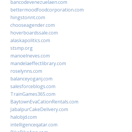
bancodevenezuelaen.com
bettermoodfoodcorporation.com
hingstonnt.com
chooseagender.com
hoverboardssale.com
alaskapolitics.com
stsmp.org
manoelneves.com
mandelaeffectlibrary.com
roselynns.com
balanceyoganj.com
salesforceblogs.com
TrainGames365.com
BaytownEvaCationRentals.com
JabalpurCakeDelivery.com
halobjd.com
intelligenceqatar.com