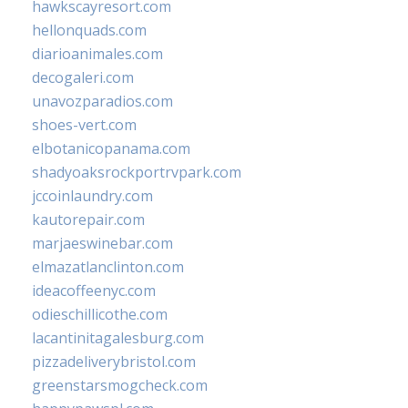
hawkscayresort.com
hellonquads.com
diarioanimales.com
decogaleri.com
unavozparadios.com
shoes-vert.com
elbotanicopanama.com
shadyoaksrockportrvpark.com
jccoinlaundry.com
kautorepair.com
marjaeswinebar.com
elmazatlanclinton.com
ideacoffeenyc.com
odieschillicothe.com
lacantinitagalesburg.com
pizzadeliverybristol.com
greenstarsmogcheck.com