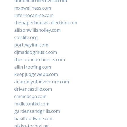
untamedcollectivesd.com
mxpwellness.com
infernocanine.com
thepaperhousecollection.com
allisonwillisholley.com
solslite.org
portwayinn.com
djmaddogmusic.com
thesoundarchitects.com
allin1roofing.com
keepjudgewebb.com
anatomyofadventure.com
drivancastillo.com
cmmedspa.com
midletontkd.com
gardensandgrills.com
basilfoodwine.com
nikko-tochigi.net