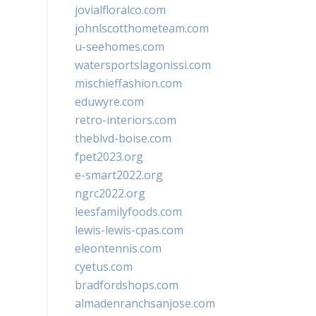
jovialfloralco.com
johnlscotthometeam.com
u-seehomes.com
watersportslagonissi.com
mischieffashion.com
eduwyre.com
retro-interiors.com
theblvd-boise.com
fpet2023.org
e-smart2022.org
ngrc2022.org
leesfamilyfoods.com
lewis-lewis-cpas.com
eleontennis.com
cyetus.com
bradfordshops.com
almadenranchsanjose.com