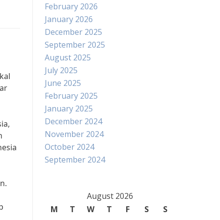
February 2026
January 2026
December 2025
September 2025
August 2025
July 2025
kal
June 2025
ar
February 2025
January 2025
December 2024
ia,
November 2024
n
October 2024
nesia
September 2024
n.
August 2026
p
M
T
W
T
F
S
S