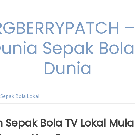
RGBERRYPATCH – 
unia Sepak Bol
Dunia
Sepak Bola Lokal
 Sepak Bola TV Lokal Mula