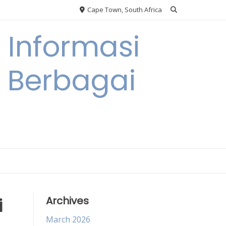
Cape Town, South Africa
Informasi
a Berbagai
i
Archives
March 2026