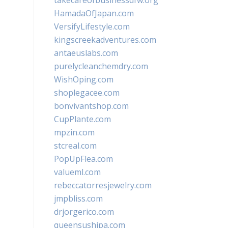
takecareofbusinessdfw.org
HamadaOfJapan.com
VersifyLifestyle.com
kingscreekadventures.com
antaeuslabs.com
purelycleanchemdry.com
WishOping.com
shoplegacee.com
bonvivantshop.com
CupPlante.com
mpzin.com
stcreal.com
PopUpFlea.com
valueml.com
rebeccatorresjewelry.com
jmpbliss.com
drjorgerico.com
queensushipa.com