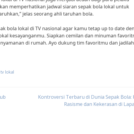
kan memperhatikan jadwal siaran sepak bola lokal untuk
hkan,” jelas seorang ahli taruhan bola.
pak bola lokal di TV nasional agar kamu tetap up to date d
 lokal kesayanganmu. Siapkan cemilan dan minuman favorit
enyamanan di rumah. Ayo dukung tim favoritmu dan jadilah
tv lokal
lub
Kontroversi Terbaru di Dunia Sepak Bola:
Rasisme dan Kekerasan di Lap