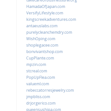
takecareofbusinessdfw.org
HamadaOfJapan.com
VersifyLifestyle.com
kingscreekadventures.com
antaeuslabs.com
purelycleanchemdry.com
WishOping.com
shoplegacee.com
bonvivantshop.com
CupPlante.com
mpzin.com
stcreal.com
PopUpFlea.com
valueml.com
rebeccatorresjewelry.com
jmpbliss.com
drjorgerico.com
queensushipa.com