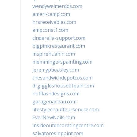
wendyweimerdds.com
ameri-camp.com
hrsreceivables.com
empconst1.com
cinderella-support.com
bigpinkrestaurant.com
inspirehuahin.com
memmingerspainting.com
jeremypbeasley.com
thesandwichdepotcos.com
drgiggleshouseofpain.com
hotflashdesigns.com
garagenadeau.com
lifestylechauffeurservice.com
EverNewNails.com
insideoutdecoratingcentre.com
salvatoresinpoint.com