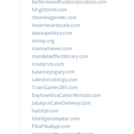
bettermoodfoodcorporation.com
hingstonnt.com
chooseagender.com
hoverboardssale.com
alaskapolitics.com
stsmp.org
manoelneves.com
mandelaeffectlibrary.com
roselynns.com
balanceyoganj.com
salesforceblogs.com
TrainGames365.com
BaytownEvaCationRentals.com
JabalpurCakeDelivery.com
halobjd.com
intelligenceqatar.com
PikaPikaApp.com