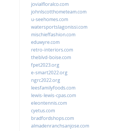
jovialfloralco.com
johnlscotthometeam.com
u-seehomes.com
watersportslagonissi.com
mischieffashion.com
eduwyre.com
retro-interiors.com
theblvd-boise.com
fpet2023.org
e-smart2022.org
ngrc2022.org
leesfamilyfoods.com
lewis-lewis-cpas.com
eleontennis.com
cyetus.com
bradfordshops.com
almadenranchsanjose.com