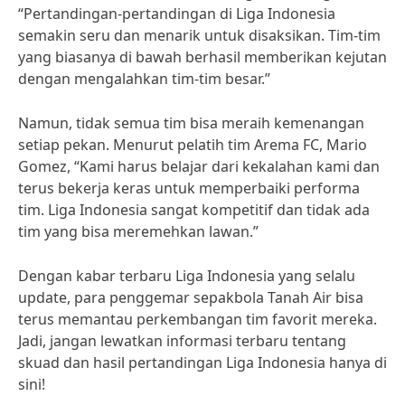
“Pertandingan-pertandingan di Liga Indonesia
semakin seru dan menarik untuk disaksikan. Tim-tim
yang biasanya di bawah berhasil memberikan kejutan
dengan mengalahkan tim-tim besar.”
Namun, tidak semua tim bisa meraih kemenangan
setiap pekan. Menurut pelatih tim Arema FC, Mario
Gomez, “Kami harus belajar dari kekalahan kami dan
terus bekerja keras untuk memperbaiki performa
tim. Liga Indonesia sangat kompetitif dan tidak ada
tim yang bisa meremehkan lawan.”
Dengan kabar terbaru Liga Indonesia yang selalu
update, para penggemar sepakbola Tanah Air bisa
terus memantau perkembangan tim favorit mereka.
Jadi, jangan lewatkan informasi terbaru tentang
skuad dan hasil pertandingan Liga Indonesia hanya di
sini!