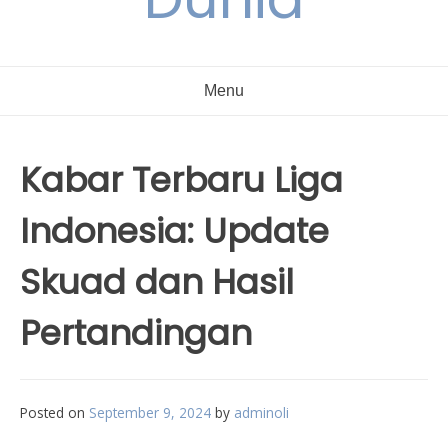
Menu
Kabar Terbaru Liga
Indonesia: Update
Skuad dan Hasil
Pertandingan
Posted on
September 9, 2024
by
adminoli