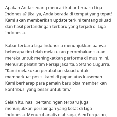
Apakah Anda sedang mencari kabar terbaru Liga
Indonesia? Jika iya, Anda berada di tempat yang tepat!
Kami akan memberikan update terkini tentang skuad
dan hasil pertandingan terbaru yang terjadi di Liga
Indonesia.
Kabar terbaru Liga Indonesia menunjukkan bahwa
beberapa tim telah melakukan perombakan skuad
mereka untuk meningkatkan performa di musim ini.
Menurut pelatih tim Persija Jakarta, Stefano Cugurra,
“Kami melakukan perubahan skuad untuk
memperkuat posisi kami di papan atas klasemen.
Kami berharap para pemain baru bisa memberikan
kontribusi yang besar untuk tim.”
Selain itu, hasil pertandingan terbaru juga
menunjukkan persaingan yang ketat di Liga
Indonesia. Menurut analis olahraga, Alex Ferguson,