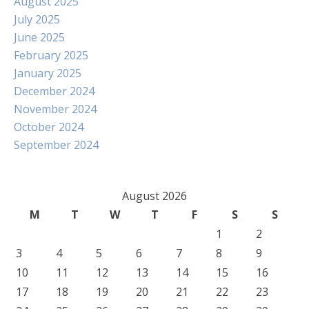
August 2025
July 2025
June 2025
February 2025
January 2025
December 2024
November 2024
October 2024
September 2024
August 2026
M
T
W
T
F
S
S
1
2
3
4
5
6
7
8
9
10
11
12
13
14
15
16
17
18
19
20
21
22
23