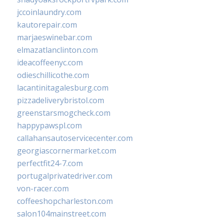
jccoinlaundry.com
kautorepair.com
marjaeswinebar.com
elmazatlanclinton.com
ideacoffeenyc.com
odieschillicothe.com
lacantinitagalesburg.com
pizzadeliverybristol.com
greenstarsmogcheck.com
happypawspl.com
callahansautoservicecenter.com
georgiascornermarket.com
perfectfit24-7.com
portugalprivatedriver.com
von-racer.com
coffeeshopcharleston.com
salon104mainstreet.com