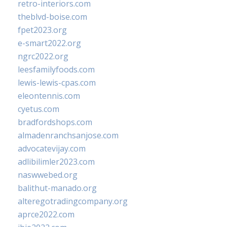
retro-interiors.com
theblvd-boise.com
fpet2023.org
e-smart2022.org
ngrc2022.org
leesfamilyfoods.com
lewis-lewis-cpas.com
eleontennis.com
cyetus.com
bradfordshops.com
almadenranchsanjose.com
advocatevijay.com
adlibilimler2023.com
naswwebed.org
balithut-manado.org
alteregotradingcompany.org
aprce2022.com