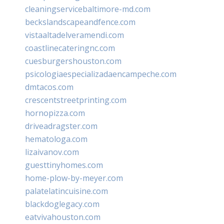
cleaningservicebaltimore-md.com
beckslandscapeandfence.com
vistaaltadelveramendi.com
coastlinecateringnc.com
cuesburgershouston.com
psicologiaespecializadaencampeche.com
dmtacos.com
crescentstreetprinting.com
hornopizza.com
driveadragster.com
hematologa.com
lizaivanov.com
guesttinyhomes.com
home-plow-by-meyer.com
palatelatincuisine.com
blackdoglegacy.com
eatvivahouston.com