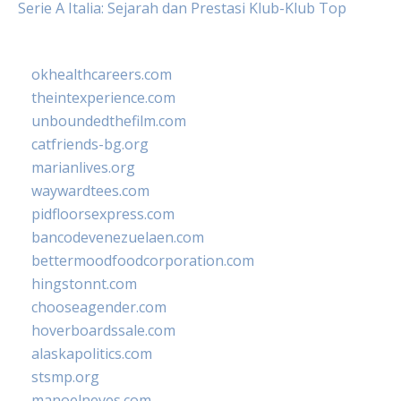
Serie A Italia: Sejarah dan Prestasi Klub-Klub Top
okhealthcareers.com
theintexperience.com
unboundedthefilm.com
catfriends-bg.org
marianlives.org
waywardtees.com
pidfloorsexpress.com
bancodevenezuelaen.com
bettermoodfoodcorporation.com
hingstonnt.com
chooseagender.com
hoverboardssale.com
alaskapolitics.com
stsmp.org
manoelneves.com