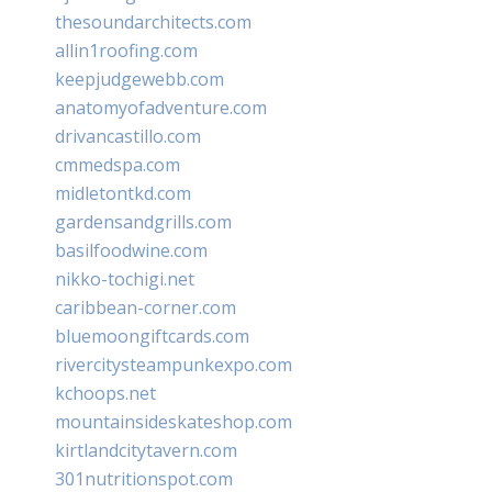
thesoundarchitects.com
allin1roofing.com
keepjudgewebb.com
anatomyofadventure.com
drivancastillo.com
cmmedspa.com
midletontkd.com
gardensandgrills.com
basilfoodwine.com
nikko-tochigi.net
caribbean-corner.com
bluemoongiftcards.com
rivercitysteampunkexpo.com
kchoops.net
mountainsideskateshop.com
kirtlandcitytavern.com
301nutritionspot.com