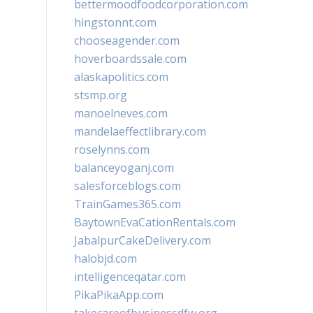
bettermoodfoodcorporation.com
hingstonnt.com
chooseagender.com
hoverboardssale.com
alaskapolitics.com
stsmp.org
manoelneves.com
mandelaeffectlibrary.com
roselynns.com
balanceyoganj.com
salesforceblogs.com
TrainGames365.com
BaytownEvaCationRentals.com
JabalpurCakeDelivery.com
halobjd.com
intelligenceqatar.com
PikaPikaApp.com