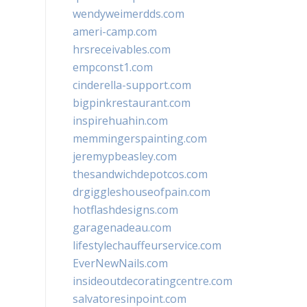
wendyweimerdds.com
ameri-camp.com
hrsreceivables.com
empconst1.com
cinderella-support.com
bigpinkrestaurant.com
inspirehuahin.com
memmingerspainting.com
jeremypbeasley.com
thesandwichdepotcos.com
drgiggleshouseofpain.com
hotflashdesigns.com
garagenadeau.com
lifestylechauffeurservice.com
EverNewNails.com
insideoutdecoratingcentre.com
salvatoresinpoint.com