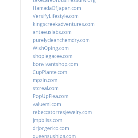
takecareofbusinessdfw.org
HamadaOfJapan.com
VersifyLifestyle.com
kingscreekadventures.com
antaeuslabs.com
purelycleanchemdry.com
WishOping.com
shoplegacee.com
bonvivantshop.com
CupPlante.com
mpzin.com
stcreal.com
PopUpFlea.com
valueml.com
rebeccatorresjewelry.com
jmpbliss.com
drjorgerico.com
queensushipa.com