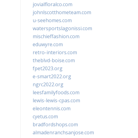
jovialfloralco.com
johnlscotthometeam.com
u-seehomes.com
watersportslagonissi.com
mischieffashion.com
eduwyre.com
retro-interiors.com
theblvd-boise.com
fpet2023.org
e-smart2022.org
ngrc2022.org
leesfamilyfoods.com
lewis-lewis-cpas.com
eleontennis.com
cyetus.com
bradfordshops.com
almadenranchsanjose.com