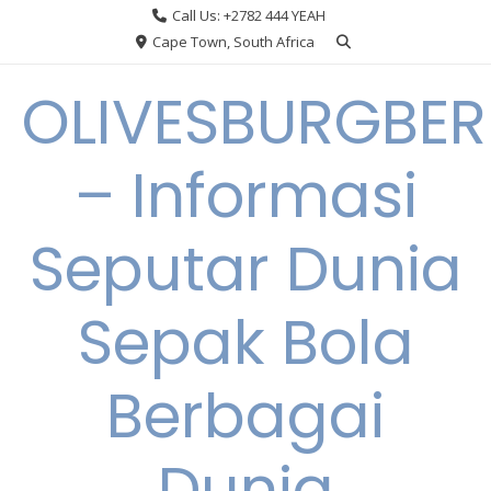
Skip
Call Us: +2782 444 YEAH
to
Cape Town, South Africa
content
OLIVESBURGBE
– Informasi
Seputar Dunia
Sepak Bola
Berbagai
Dunia