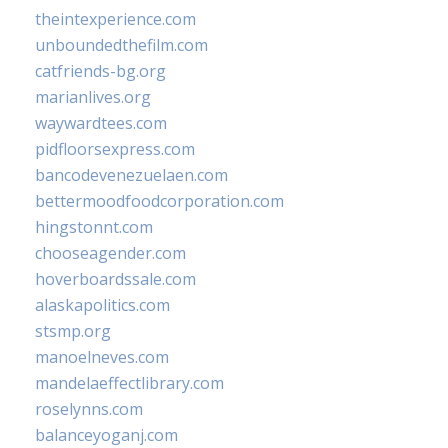
theintexperience.com
unboundedthefilm.com
catfriends-bg.org
marianlives.org
waywardtees.com
pidfloorsexpress.com
bancodevenezuelaen.com
bettermoodfoodcorporation.com
hingstonnt.com
chooseagender.com
hoverboardssale.com
alaskapolitics.com
stsmp.org
manoelneves.com
mandelaeffectlibrary.com
roselynns.com
balanceyoganj.com