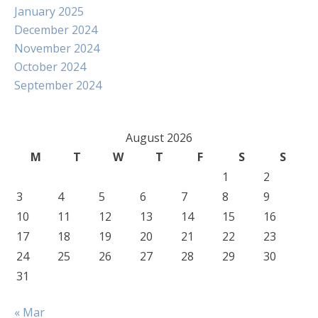
January 2025
December 2024
November 2024
October 2024
September 2024
August 2026
M
T
W
T
F
S
S
1
2
3
4
5
6
7
8
9
10
11
12
13
14
15
16
17
18
19
20
21
22
23
24
25
26
27
28
29
30
31
« Mar