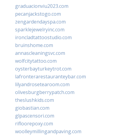
graduacionviu2023.com
pecanjackstogo.com
zengardendayspa.com
sparklejewelryinc.com
ironcladtattoostudio.com
bruinshome.com
annascleaningsvc.com
wolfcitytattoo.com
oysterbayturkeytrot.com
lafronterarestauranteybar.com
lilyandrosetearoom.com
olivesburgberrypatch.com
theslushkids.com
giobastian.com
glpascensori.com
rifloorepoxy.com
woolleymillingandpaving.com