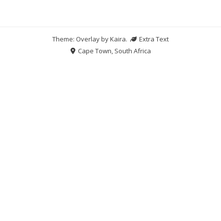
Theme: Overlay by
Kaira
.
Extra Text
Cape Town, South Africa