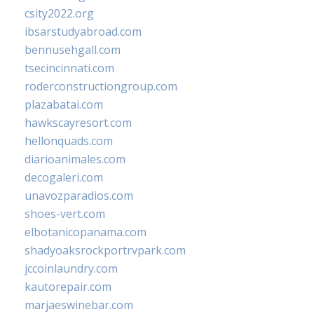
csity2022.org
ibsarstudyabroad.com
bennusehgall.com
tsecincinnati.com
roderconstructiongroup.com
plazabatai.com
hawkscayresort.com
hellonquads.com
diarioanimales.com
decogaleri.com
unavozparadios.com
shoes-vert.com
elbotanicopanama.com
shadyoaksrockportrvpark.com
jccoinlaundry.com
kautorepair.com
marjaeswinebar.com