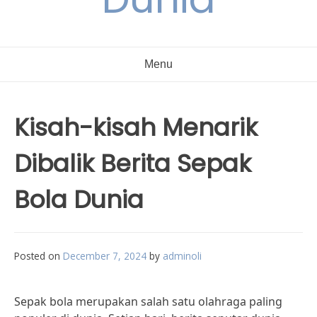
Menu
Kisah-kisah Menarik
Dibalik Berita Sepak
Bola Dunia
Posted on
December 7, 2024
by
adminoli
Sepak bola merupakan salah satu olahraga paling