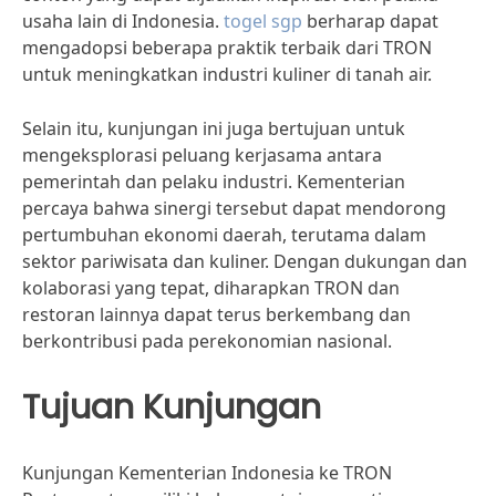
usaha lain di Indonesia.
togel sgp
berharap dapat
mengadopsi beberapa praktik terbaik dari TRON
untuk meningkatkan industri kuliner di tanah air.
Selain itu, kunjungan ini juga bertujuan untuk
mengeksplorasi peluang kerjasama antara
pemerintah dan pelaku industri. Kementerian
percaya bahwa sinergi tersebut dapat mendorong
pertumbuhan ekonomi daerah, terutama dalam
sektor pariwisata dan kuliner. Dengan dukungan dan
kolaborasi yang tepat, diharapkan TRON dan
restoran lainnya dapat terus berkembang dan
berkontribusi pada perekonomian nasional.
Tujuan Kunjungan
Kunjungan Kementerian Indonesia ke TRON