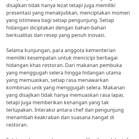
disajikan tidak hanya lezat tetapi juga memiliki
presentasi yang menakjubkan, menciptakan momen
yang istimewa bagi setiap pengunjung. Setiap
hidangan diciptakan dengan bahan-bahan
berkualitas dan resep yang penuh inovasi.
Selama kunjungan, para anggota kementerian
memiliki kesempatan untuk mencicipi berbagai
hidangan khas restoran. Dari makanan pembuka
yang menggugah selera hingga hidangan utama
yang memuaskan, setiap rasa menawarkan
kombinasi unik yang menggugah selera. Makanan
yang disajikan tidak hanya memuaskan rasa lapar,
tetapi juga memberikan kenangan yang tak
terlupakan. Interaksi antara chef dan pengunjung
menambah keakraban dan suasana hangat di
restoran.