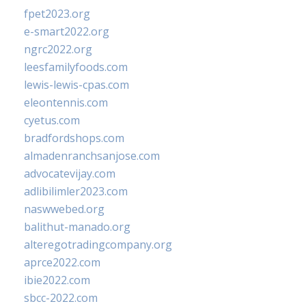
fpet2023.org
e-smart2022.org
ngrc2022.org
leesfamilyfoods.com
lewis-lewis-cpas.com
eleontennis.com
cyetus.com
bradfordshops.com
almadenranchsanjose.com
advocatevijay.com
adlibilimler2023.com
naswwebed.org
balithut-manado.org
alteregotradingcompany.org
aprce2022.com
ibie2022.com
sbcc-2022.com