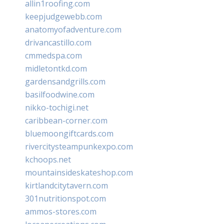
allin1roofing.com
keepjudgewebb.com
anatomyofadventure.com
drivancastillo.com
cmmedspa.com
midletontkd.com
gardensandgrills.com
basilfoodwine.com
nikko-tochigi.net
caribbean-corner.com
bluemoongiftcards.com
rivercitysteampunkexpo.com
kchoops.net
mountainsideskateshop.com
kirtlandcitytavern.com
301nutritionspot.com
ammos-stores.com