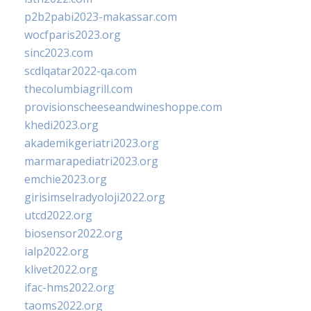
p2b2pabi2023-makassar.com
wocfparis2023.org
sinc2023.com
scdlqatar2022-qa.com
thecolumbiagrill.com
provisionscheeseandwineshoppe.com
khedi2023.org
akademikgeriatri2023.org
marmarapediatri2023.org
emchie2023.org
girisimselradyoloji2022.org
utcd2022.org
biosensor2022.org
ialp2022.org
klivet2022.org
ifac-hms2022.org
taoms2022.org