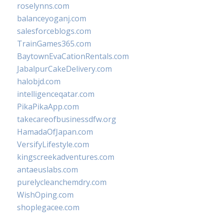
roselynns.com
balanceyoganj.com
salesforceblogs.com
TrainGames365.com
BaytownEvaCationRentals.com
JabalpurCakeDelivery.com
halobjd.com
intelligenceqatar.com
PikaPikaApp.com
takecareofbusinessdfw.org
HamadaOfJapan.com
VersifyLifestyle.com
kingscreekadventures.com
antaeuslabs.com
purelycleanchemdry.com
WishOping.com
shoplegacee.com