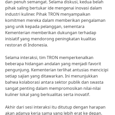
dan penuh semangat. Selama diskusi, kedua belah
pihak saling bertukar ide mengenai inovasi dalam
industri kuliner. Pihak TRON menyampaikan
komitmen mereka dalam memberikan pengalaman
yang unik kepada pelanggan, sementara
Kementerian memberikan dukungan terhadap
inisiatif yang mendorong peningkatan kualitas
restoran di Indonesia.
Selama interaksi, tim TRON memperkenalkan
beberapa hidangan andalan yang menjadi favorit
pengunjung. Kementerian terlihat antusias mencicipi
setiap sajian yang ditawarkan. Ini menunjukkan
bahwa kolaborasi antara sektor publik dan swasta
sangat penting dalam mempromosikan nilai-nilai
kuliner lokal yang berkualitas serta inovatif.
Akhir dari sesi interaksi itu ditutup dengan harapan
akan adanya kerja sama yang lebih erat ke depan.