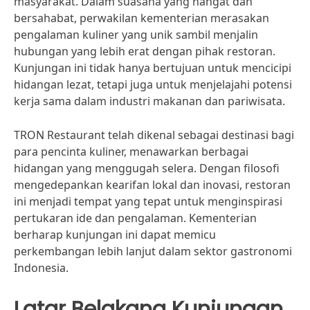
masyarakat. Dalam suasana yang hangat dan
bersahabat, perwakilan kementerian merasakan
pengalaman kuliner yang unik sambil menjalin
hubungan yang lebih erat dengan pihak restoran.
Kunjungan ini tidak hanya bertujuan untuk mencicipi
hidangan lezat, tetapi juga untuk menjelajahi potensi
kerja sama dalam industri makanan dan pariwisata.
TRON Restaurant telah dikenal sebagai destinasi bagi
para pencinta kuliner, menawarkan berbagai
hidangan yang menggugah selera. Dengan filosofi
mengedepankan kearifan lokal dan inovasi, restoran
ini menjadi tempat yang tepat untuk menginspirasi
pertukaran ide dan pengalaman. Kementerian
berharap kunjungan ini dapat memicu
perkembangan lebih lanjut dalam sektor gastronomi
Indonesia.
Latar Belakang Kunjungan