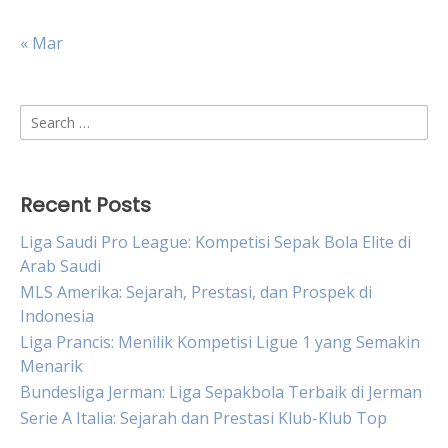
« Mar
Search
for:
Recent Posts
Liga Saudi Pro League: Kompetisi Sepak Bola Elite di
Arab Saudi
MLS Amerika: Sejarah, Prestasi, dan Prospek di
Indonesia
Liga Prancis: Menilik Kompetisi Ligue 1 yang Semakin
Menarik
Bundesliga Jerman: Liga Sepakbola Terbaik di Jerman
Serie A Italia: Sejarah dan Prestasi Klub-Klub Top