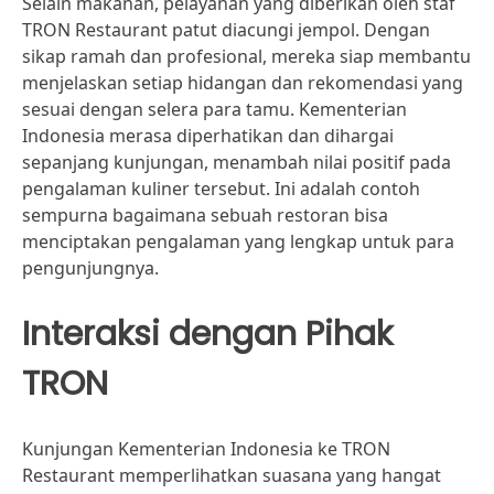
Selain makanan, pelayanan yang diberikan oleh staf
TRON Restaurant patut diacungi jempol. Dengan
sikap ramah dan profesional, mereka siap membantu
menjelaskan setiap hidangan dan rekomendasi yang
sesuai dengan selera para tamu. Kementerian
Indonesia merasa diperhatikan dan dihargai
sepanjang kunjungan, menambah nilai positif pada
pengalaman kuliner tersebut. Ini adalah contoh
sempurna bagaimana sebuah restoran bisa
menciptakan pengalaman yang lengkap untuk para
pengunjungnya.
Interaksi dengan Pihak
TRON
Kunjungan Kementerian Indonesia ke TRON
Restaurant memperlihatkan suasana yang hangat