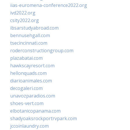
iias-euromena-conference2022.org
ivd2022.org
csity2022.org
ibsarstudyabroad.com
bennusehgall.com
tsecincinnati.com
roderconstructiongroup.com
plazabatai.com
hawkscayresort.com
hellonquads.com
diarioanimales.com
decogaleri.com
unavozparadios.com
shoes-vert.com
elbotanicopanama.com
shadyoaksrockportrvpark.com
jccoinlaundry.com