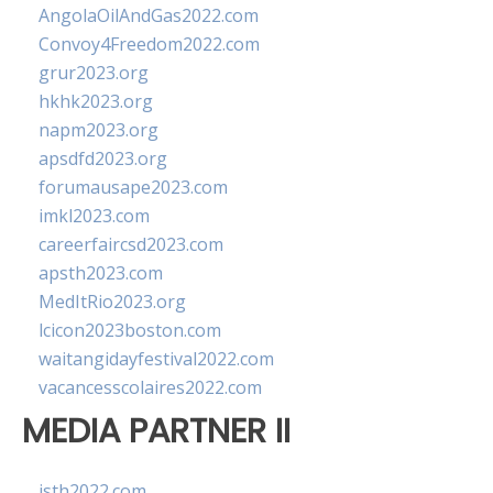
AngolaOilAndGas2022.com
Convoy4Freedom2022.com
grur2023.org
hkhk2023.org
napm2023.org
apsdfd2023.org
forumausape2023.com
imkl2023.com
careerfaircsd2023.com
apsth2023.com
MedItRio2023.org
lcicon2023boston.com
waitangidayfestival2022.com
vacancesscolaires2022.com
MEDIA PARTNER II
isth2022.com