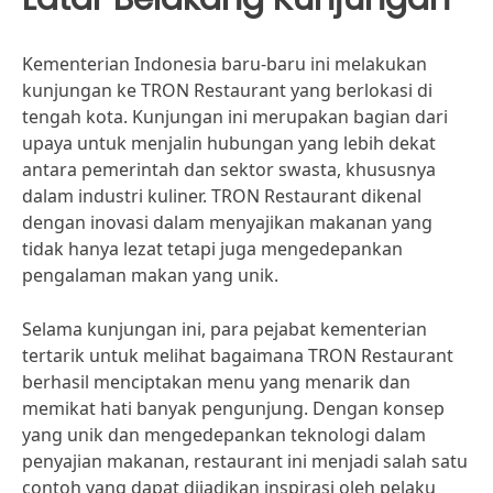
Kementerian Indonesia baru-baru ini melakukan
kunjungan ke TRON Restaurant yang berlokasi di
tengah kota. Kunjungan ini merupakan bagian dari
upaya untuk menjalin hubungan yang lebih dekat
antara pemerintah dan sektor swasta, khususnya
dalam industri kuliner. TRON Restaurant dikenal
dengan inovasi dalam menyajikan makanan yang
tidak hanya lezat tetapi juga mengedepankan
pengalaman makan yang unik.
Selama kunjungan ini, para pejabat kementerian
tertarik untuk melihat bagaimana TRON Restaurant
berhasil menciptakan menu yang menarik dan
memikat hati banyak pengunjung. Dengan konsep
yang unik dan mengedepankan teknologi dalam
penyajian makanan, restaurant ini menjadi salah satu
contoh yang dapat dijadikan inspirasi oleh pelaku