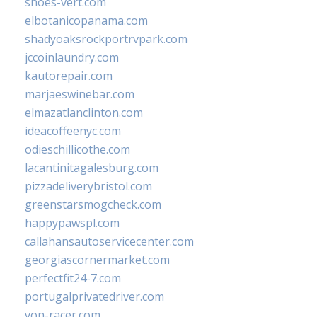
shoes-vert.com
elbotanicopanama.com
shadyoaksrockportrvpark.com
jccoinlaundry.com
kautorepair.com
marjaeswinebar.com
elmazatlanclinton.com
ideacoffeenyc.com
odieschillicothe.com
lacantinitagalesburg.com
pizzadeliverybristol.com
greenstarsmogcheck.com
happypawspl.com
callahansautoservicecenter.com
georgiascornermarket.com
perfectfit24-7.com
portugalprivatedriver.com
von-racer.com