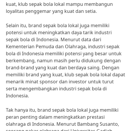
kuat, klub sepak bola lokal mampu membangun
loyalitas penggemar yang kuat dan setia.
Selain itu, brand sepak bola lokal juga memiliki
potensi untuk meningkatkan daya tarik industri
sepak bola di Indonesia. Menurut data dari
Kementerian Pemuda dan Olahraga, industri sepak
bola di Indonesia memiliki potensi yang besar untuk
berkembang, namun masih perlu didukung dengan
brand-brand yang kuat dan berdaya saing. Dengan
memiliki brand yang kuat, klub sepak bola lokal dapat
menarik minat sponsor dan investor untuk turut
serta mengembangkan industri sepak bola di
Indonesia.
Tak hanya itu, brand sepak bola lokal juga memiliki
peran penting dalam meningkatkan prestasi
olahraga di Indonesia. Menurut Bambang Susanto,