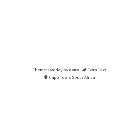
Theme: Overlay by
Kaira
.
Extra Text
Cape Town, South Africa