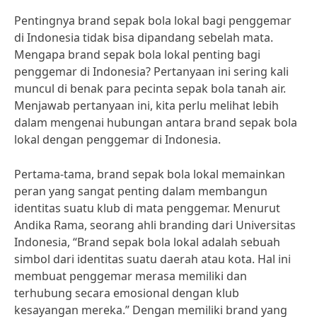
Pentingnya brand sepak bola lokal bagi penggemar
di Indonesia tidak bisa dipandang sebelah mata.
Mengapa brand sepak bola lokal penting bagi
penggemar di Indonesia? Pertanyaan ini sering kali
muncul di benak para pecinta sepak bola tanah air.
Menjawab pertanyaan ini, kita perlu melihat lebih
dalam mengenai hubungan antara brand sepak bola
lokal dengan penggemar di Indonesia.
Pertama-tama, brand sepak bola lokal memainkan
peran yang sangat penting dalam membangun
identitas suatu klub di mata penggemar. Menurut
Andika Rama, seorang ahli branding dari Universitas
Indonesia, “Brand sepak bola lokal adalah sebuah
simbol dari identitas suatu daerah atau kota. Hal ini
membuat penggemar merasa memiliki dan
terhubung secara emosional dengan klub
kesayangan mereka.” Dengan memiliki brand yang