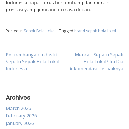
Indonesia dapat terus berkembang dan meraih
prestasi yang gemilang di masa depan.
Posted in
Sepak Bola Lokal
Tagged
brand sepak bola lokal
Post
Perkembangan Industri
Mencari Sepatu Sepak
Sepatu Sepak Bola Lokal
Bola Lokal? Ini Dia
Indonesia
Rekomendasi Terbaiknya
navigation
Archives
March 2026
February 2026
January 2026