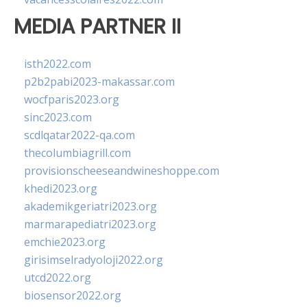
MEDIA PARTNER II
isth2022.com
p2b2pabi2023-makassar.com
wocfparis2023.org
sinc2023.com
scdlqatar2022-qa.com
thecolumbiagrill.com
provisionscheeseandwineshoppe.com
khedi2023.org
akademikgeriatri2023.org
marmarapediatri2023.org
emchie2023.org
girisimselradyoloji2022.org
utcd2022.org
biosensor2022.org