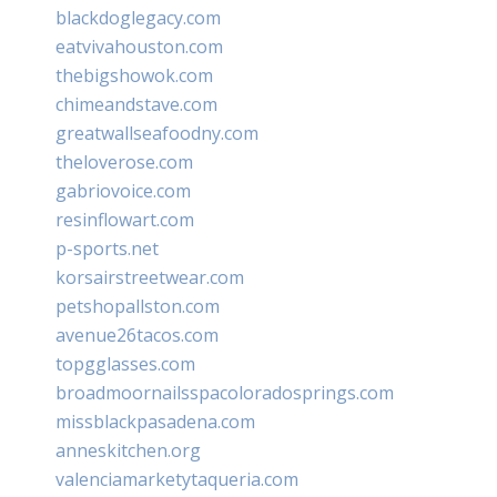
blackdoglegacy.com
eatvivahouston.com
thebigshowok.com
chimeandstave.com
greatwallseafoodny.com
theloverose.com
gabriovoice.com
resinflowart.com
p-sports.net
korsairstreetwear.com
petshopallston.com
avenue26tacos.com
topgglasses.com
broadmoornailsspacoloradosprings.com
missblackpasadena.com
anneskitchen.org
valenciamarketytaqueria.com