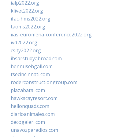
ialp2022.org
klivet2022.org
ifac-hms2022.org
taoms2022.org
iias-euromena-conference2022.org
ivd2022.org
csity2022.org
ibsarstudyabroad.com
bennusehgall.com
tsecincinnati.com
roderconstructiongroup.com
plazabatai.com
hawkscayresort.com
hellonquads.com
diarioanimales.com
decogaleri.com
unavozparadios.com