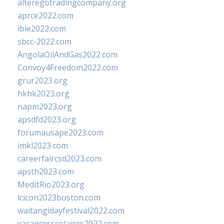
alteregotradingcompany.org
aprce2022.com
ibie2022.com
sbcc-2022.com
AngolaOilAndGas2022.com
Convoy4Freedom2022.com
grur2023.org
hkhk2023.org
napm2023.org
apsdfd2023.org
forumausape2023.com
imkl2023.com
careerfaircsd2023.com
apsth2023.com
MedItRio2023.org
lcicon2023boston.com
waitangidayfestival2022.com
vacancesscolaires2022.com