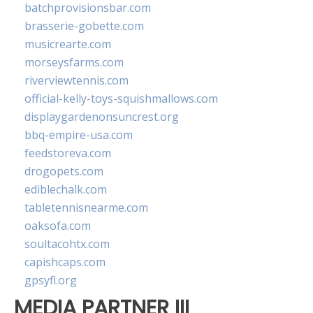
batchprovisionsbar.com
brasserie-gobette.com
musicrearte.com
morseysfarms.com
riverviewtennis.com
official-kelly-toys-squishmallows.com
displaygardenonsuncrest.org
bbq-empire-usa.com
feedstoreva.com
drogopets.com
ediblechalk.com
tabletennisnearme.com
oaksofa.com
soultacohtx.com
capishcaps.com
gpsyfl.org
MEDIA PARTNER III