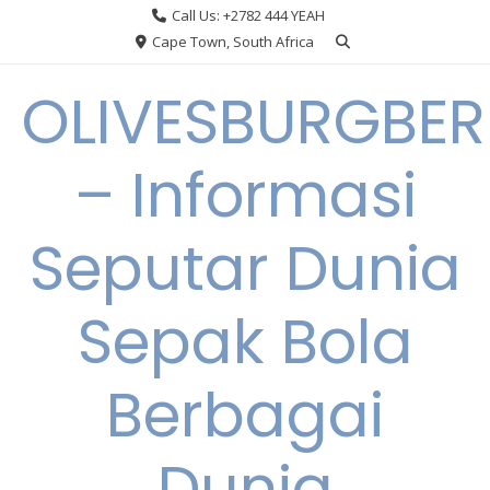
Skip
Call Us: +2782 444 YEAH
to
Cape Town, South Africa
content
OLIVESBURGBE
– Informasi
Seputar Dunia
Sepak Bola
Berbagai
Dunia