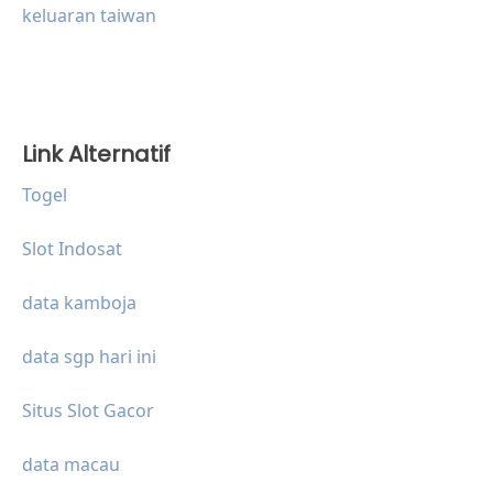
keluaran taiwan
Link Alternatif
Togel
Slot Indosat
data kamboja
data sgp hari ini
Situs Slot Gacor
data macau