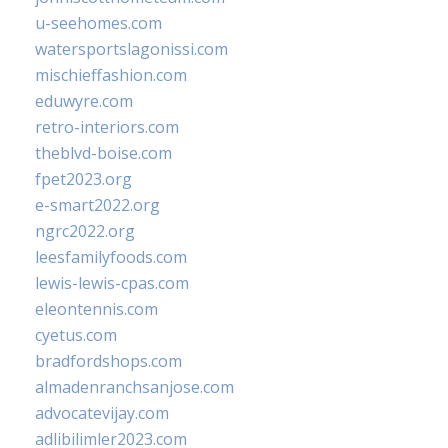
u-seehomes.com
watersportslagonissi.com
mischieffashion.com
eduwyre.com
retro-interiors.com
theblvd-boise.com
fpet2023.org
e-smart2022.org
ngrc2022.org
leesfamilyfoods.com
lewis-lewis-cpas.com
eleontennis.com
cyetus.com
bradfordshops.com
almadenranchsanjose.com
advocatevijay.com
adlibilimler2023.com