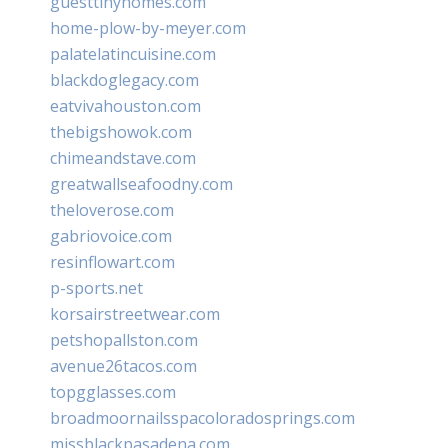
guesttinyhomes.com
home-plow-by-meyer.com
palatelatincuisine.com
blackdoglegacy.com
eatvivahouston.com
thebigshowok.com
chimeandstave.com
greatwallseafoodny.com
theloverose.com
gabriovoice.com
resinflowart.com
p-sports.net
korsairstreetwear.com
petshopallston.com
avenue26tacos.com
topgglasses.com
broadmoornailsspacoloradosprings.com
missblackpasadena.com