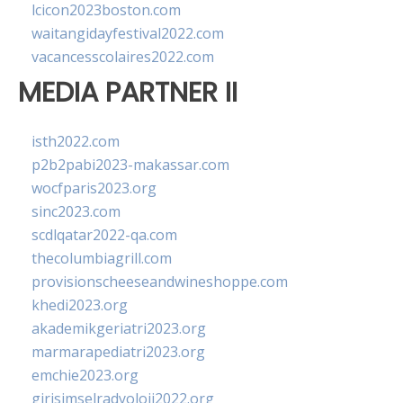
lcicon2023boston.com
waitangidayfestival2022.com
vacancesscolaires2022.com
MEDIA PARTNER II
isth2022.com
p2b2pabi2023-makassar.com
wocfparis2023.org
sinc2023.com
scdlqatar2022-qa.com
thecolumbiagrill.com
provisionscheeseandwineshoppe.com
khedi2023.org
akademikgeriatri2023.org
marmarapediatri2023.org
emchie2023.org
girisimselradyoloji2022.org