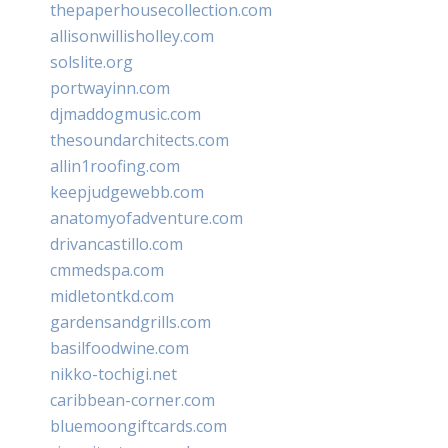
thepaperhousecollection.com
allisonwillisholley.com
solslite.org
portwayinn.com
djmaddogmusic.com
thesoundarchitects.com
allin1roofing.com
keepjudgewebb.com
anatomyofadventure.com
drivancastillo.com
cmmedspa.com
midletontkd.com
gardensandgrills.com
basilfoodwine.com
nikko-tochigi.net
caribbean-corner.com
bluemoongiftcards.com