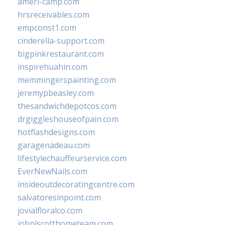
ameri-camp.com
hrsreceivables.com
empconst1.com
cinderella-support.com
bigpinkrestaurant.com
inspirehuahin.com
memmingerspainting.com
jeremypbeasley.com
thesandwichdepotcos.com
drgiggleshouseofpain.com
hotflashdesigns.com
garagenadeau.com
lifestylechauffeurservice.com
EverNewNails.com
insideoutdecoratingcentre.com
salvatoresinpoint.com
jovialfloralco.com
johnlscotthometeam.com