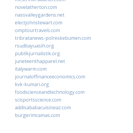
novelatherton.com
nassvalleygardens.net
electjohnstewart.com
omptourtravels.com
tribratanews-polreskebumen.com
rsudbayuasih.org
publikjurnalistik.org
juneteenthapparel.net
italywarm.com
journaloffinanceeconomics.com
kvk-kumari.org
foodscienceandtechnology.com
scisportsscience.com
addisababacuisineaz.com
burgerimcamas.com