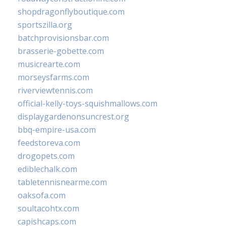
shopdragonflyboutique.com
sportszilla.org
batchprovisionsbar.com
brasserie-gobette.com
musicrearte.com
morseysfarms.com
riverviewtennis.com
official-kelly-toys-squishmallows.com
displaygardenonsuncrest.org
bbq-empire-usa.com
feedstoreva.com
drogopets.com
ediblechalk.com
tabletennisnearme.com
oaksofa.com
soultacohtx.com
capishcaps.com