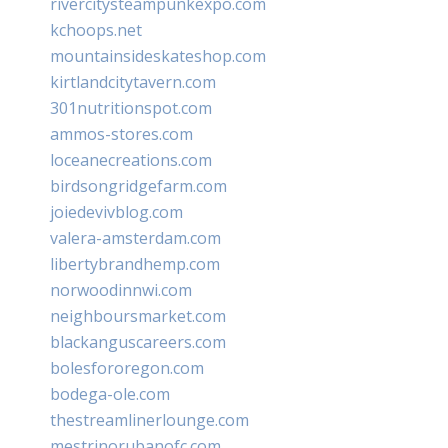
rivercitysteampunkexpo.com
kchoops.net
mountainsideskateshop.com
kirtlandcitytavern.com
301nutritionspot.com
ammos-stores.com
loceanecreations.com
birdsongridgefarm.com
joiedevivblog.com
valera-amsterdam.com
libertybrandhemp.com
norwoodinnwi.com
neighboursmarket.com
blackanguscareers.com
bolesfororegon.com
bodega-ole.com
thestreamlinerlounge.com
mestrinorubanofc.com