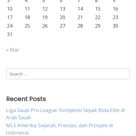
3
4
5
6
7
8
9
10
11
12
13
14
15
16
17
18
19
20
21
22
23
24
25
26
27
28
29
30
31
« Mar
Search
for:
Recent Posts
Liga Saudi Pro League: Kompetisi Sepak Bola Elite di
Arab Saudi
MLS Amerika: Sejarah, Prestasi, dan Prospek di
Indonesia