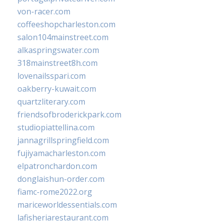
von-racer.com
coffeeshopcharleston.com
salon104mainstreet.com
alkaspringswater.com
318mainstreet8h.com
lovenailsspari.com
oakberry-kuwait.com
quartzliterary.com
friendsofbroderickpark.com
studiopiattellina.com
jannagrillspringfield.com
fujiyamacharleston.com
elpatronchardon.com
donglaishun-order.com
fiamc-rome2022.org
mariceworldessentials.com
lafisheriarestaurant.com