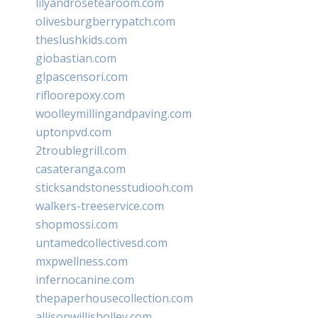
lilyandrosetearoom.com
olivesburgberrypatch.com
theslushkids.com
giobastian.com
glpascensori.com
rifloorepoxy.com
woolleymillingandpaving.com
uptonpvd.com
2troublegrill.com
casateranga.com
sticksandstonesstudiooh.com
walkers-treeservice.com
shopmossi.com
untamedcollectivesd.com
mxpwellness.com
infernocanine.com
thepaperhousecollection.com
allisonwillisholley.com