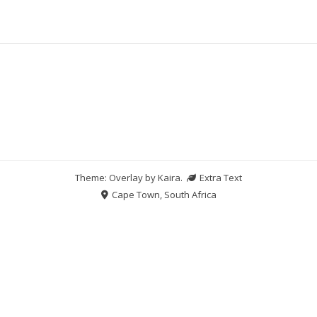
Theme: Overlay by
Kaira
.
Extra Text
Cape Town, South Africa