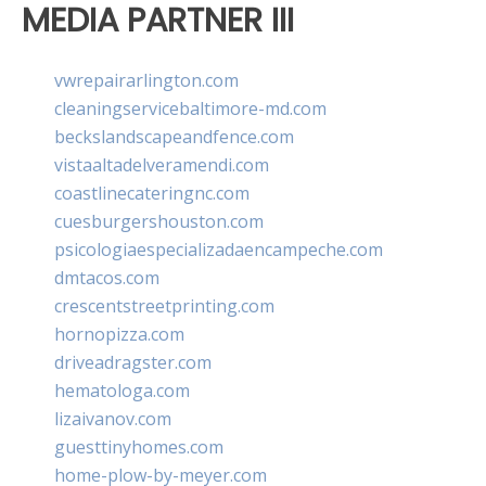
MEDIA PARTNER III
vwrepairarlington.com
cleaningservicebaltimore-md.com
beckslandscapeandfence.com
vistaaltadelveramendi.com
coastlinecateringnc.com
cuesburgershouston.com
psicologiaespecializadaencampeche.com
dmtacos.com
crescentstreetprinting.com
hornopizza.com
driveadragster.com
hematologa.com
lizaivanov.com
guesttinyhomes.com
home-plow-by-meyer.com