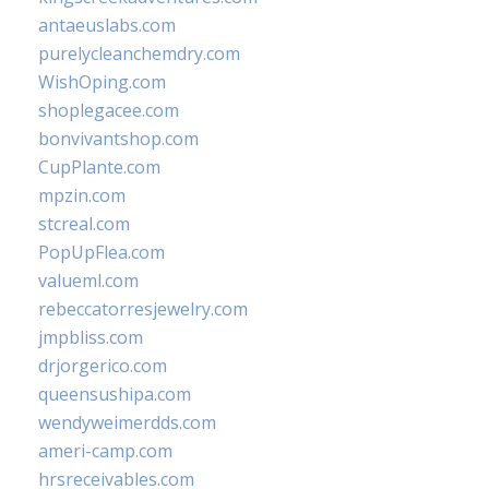
antaeuslabs.com
purelycleanchemdry.com
WishOping.com
shoplegacee.com
bonvivantshop.com
CupPlante.com
mpzin.com
stcreal.com
PopUpFlea.com
valueml.com
rebeccatorresjewelry.com
jmpbliss.com
drjorgerico.com
queensushipa.com
wendyweimerdds.com
ameri-camp.com
hrsreceivables.com