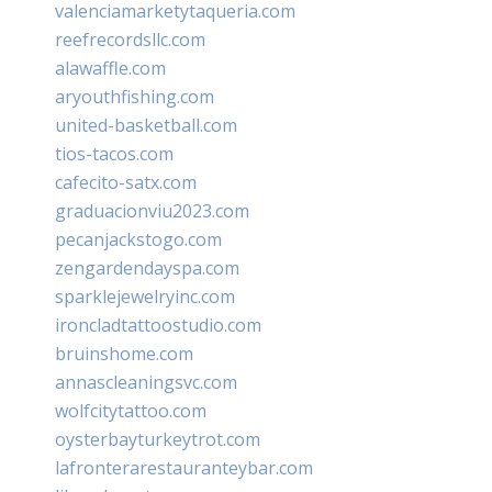
valenciamarketytaqueria.com
reefrecordsllc.com
alawaffle.com
aryouthfishing.com
united-basketball.com
tios-tacos.com
cafecito-satx.com
graduacionviu2023.com
pecanjackstogo.com
zengardendayspa.com
sparklejewelryinc.com
ironcladtattoostudio.com
bruinshome.com
annascleaningsvc.com
wolfcitytattoo.com
oysterbayturkeytrot.com
lafronterarestauranteybar.com