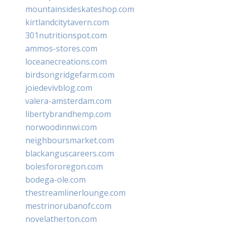
mountainsideskateshop.com
kirtlandcitytavern.com
301nutritionspot.com
ammos-stores.com
loceanecreations.com
birdsongridgefarm.com
joiedevivblog.com
valera-amsterdam.com
libertybrandhemp.com
norwoodinnwi.com
neighboursmarket.com
blackanguscareers.com
bolesfororegon.com
bodega-ole.com
thestreamlinerlounge.com
mestrinorubanofc.com
novelatherton.com