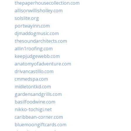
thepaperhousecollection.com
allisonwillisholley.com
solslite.org
portwayinn.com
djmaddogmusic.com
thesoundarchitects.com
allin1roofing.com
keepjudgewebb.com
anatomyofadventure.com
drivancastillo.com
cmmedspa.com
midletontkd.com
gardensandgrills.com
basilfoodwine.com
nikko-tochigi.net
caribbean-corner.com
bluemoongiftcards.com