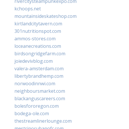
rivercitysteampunkexpo.com
kchoops.net
mountainsideskateshop.com
kirtlandcitytavern.com
301nutritionspot.com
ammos-stores.com
loceanecreations.com
birdsongridgefarm.com
joiedevivblog.com
valera-amsterdam.com
libertybrandhemp.com
norwoodinnwi.com
neighboursmarket.com
blackanguscareers.com
bolesfororegon.com
bodega-ole.com
thestreamlinerlounge.com
mestrinorubanofc.com