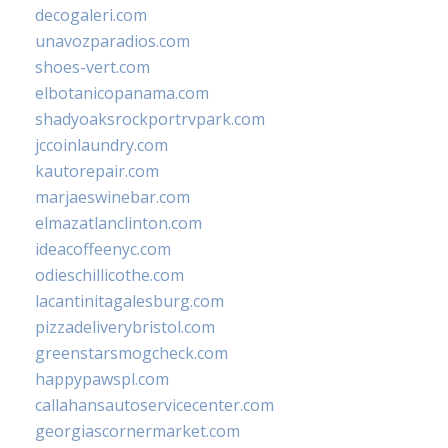
decogaleri.com
unavozparadios.com
shoes-vert.com
elbotanicopanama.com
shadyoaksrockportrvpark.com
jccoinlaundry.com
kautorepair.com
marjaeswinebar.com
elmazatlanclinton.com
ideacoffeenyc.com
odieschillicothe.com
lacantinitagalesburg.com
pizzadeliverybristol.com
greenstarsmogcheck.com
happypawspl.com
callahansautoservicecenter.com
georgiascornermarket.com