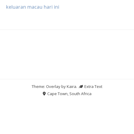
keluaran macau hari ini
Theme: Overlay by
Kaira
.
Extra Text
Cape Town, South Africa