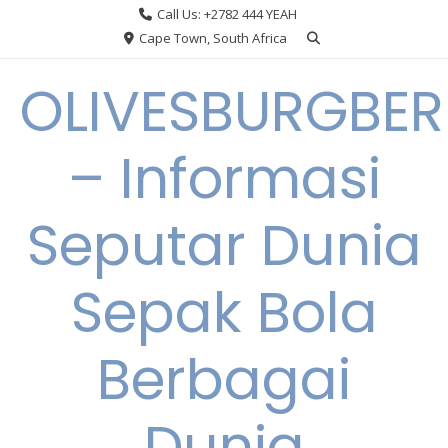
Skip
Call Us: +2782 444 YEAH
to
Cape Town, South Africa
content
OLIVESBURGBE
– Informasi
Seputar Dunia
Sepak Bola
Berbagai
Dunia