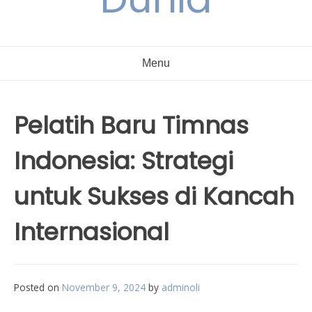
Menu
Pelatih Baru Timnas
Indonesia: Strategi
untuk Sukses di Kancah
Internasional
Posted on
November 9, 2024
by
adminoli