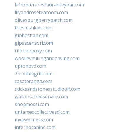
lafronterarestauranteybar.com
lilyandrosetearoom.com
olivesburgberrypatch.com
theslushkids.com
giobastian.com
glpascensori.com
rifloorepoxy.com
woolleymillingandpaving.com
uptonpvd.com
2troublegrill.com
casateranga.com
sticksandstonesstudiooh.com
walkers-treeservice.com
shopmossi.com
untamedcollectivesd.com
mxpwellness.com
infernocanine.com