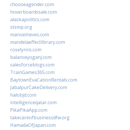
chooseagender.com
hoverboardssale.com
alaskapolitics.com
stsmp.org
manoelneves.com
mandelaeffectlibrary.com
roselynns.com
balanceyoganj.com
salesforceblogs.com
TrainGames365.com
BaytownEvaCationRentals.com
JabalpurCakeDelivery.com
halobjd.com
intelligenceqatar.com
PikaPikaApp.com
takecareofbusinessdfw.org
HamadaOfJapan.com