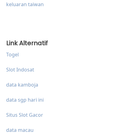
keluaran taiwan
Link Alternatif
Togel
Slot Indosat
data kamboja
data sgp hari ini
Situs Slot Gacor
data macau