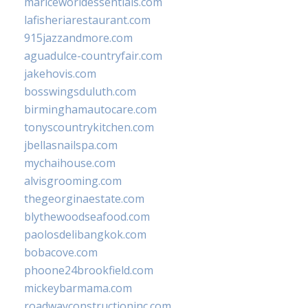
mariceworldessentials.com
lafisheriarestaurant.com
915jazzandmore.com
aguadulce-countryfair.com
jakehovis.com
bosswingsduluth.com
birminghamautocare.com
tonyscountrykitchen.com
jbellasnailspa.com
mychaihouse.com
alvisgrooming.com
thegeorginaestate.com
blythewoodseafood.com
paolosdelibangkok.com
bobacove.com
phoone24brookfield.com
mickeybarmama.com
roadwayconstructioninc.com