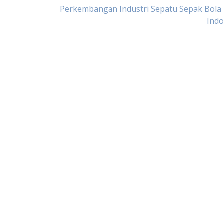
i
Perkembangan Industri Sepatu Sepak Bola 
Indo