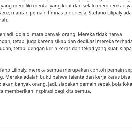
 yang memiliki mental yang kuat dan selalu memberikan y
Nere, mantan pemain timnas Indonesia, Stefano Lilipaly ada
rah.
enjadi idola di mata banyak orang. Mereka tidak hanya
an, tetapi juga karena sikap dan dedikasi mereka terhad
dah, tetapi dengan kerja keras dan tekad yang kuat, siap
tefano Lilipaly, mereka semua merupakan contoh pemain se
ng. Mereka adalah bukti bahwa talenta dan kerja keras bisa
kan banyak orang. Jadi, siapakah pemain sepak bola loka
sa memberikan inspirasi bagi kita semua.