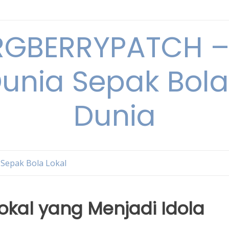
RGBERRYPATCH – 
unia Sepak Bol
Dunia
Sepak Bola Lokal
okal yang Menjadi Idola