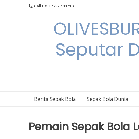
Skip
Call Us: +2782 444 YEAH
to
content
OLIVESBU
Seputar D
Berita Sepak Bola
Sepak Bola Dunia
Pemain Sepak Bola L