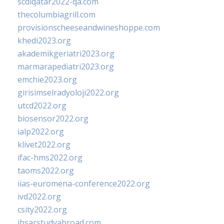
scdlqatar2022-qa.com
thecolumbiagrill.com
provisionscheeseandwineshoppe.com
khedi2023.org
akademikgeriatri2023.org
marmarapediatri2023.org
emchie2023.org
girisimselradyoloji2022.org
utcd2022.org
biosensor2022.org
ialp2022.org
klivet2022.org
ifac-hms2022.org
taoms2022.org
iias-euromena-conference2022.org
ivd2022.org
csity2022.org
ibsarstudyabroad.com