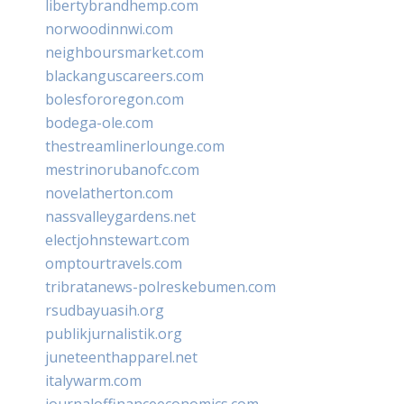
libertybrandhemp.com
norwoodinnwi.com
neighboursmarket.com
blackanguscareers.com
bolesfororegon.com
bodega-ole.com
thestreamlinerlounge.com
mestrinorubanofc.com
novelatherton.com
nassvalleygardens.net
electjohnstewart.com
omptourtravels.com
tribratanews-polreskebumen.com
rsudbayuasih.org
publikjurnalistik.org
juneteenthapparel.net
italywarm.com
journaloffinanceeconomics.com