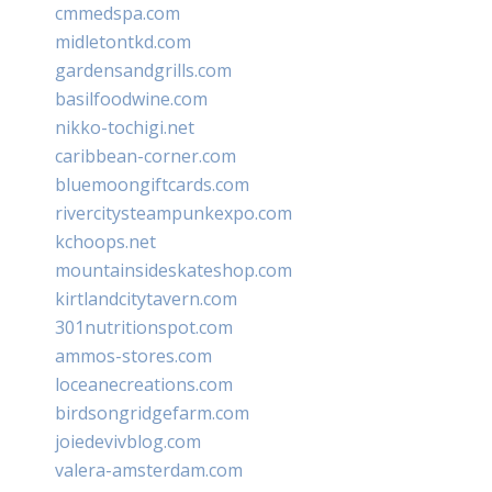
cmmedspa.com
midletontkd.com
gardensandgrills.com
basilfoodwine.com
nikko-tochigi.net
caribbean-corner.com
bluemoongiftcards.com
rivercitysteampunkexpo.com
kchoops.net
mountainsideskateshop.com
kirtlandcitytavern.com
301nutritionspot.com
ammos-stores.com
loceanecreations.com
birdsongridgefarm.com
joiedevivblog.com
valera-amsterdam.com