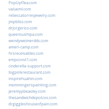
PopUpFlea.com
valueml.com
rebeccatorresjewelry.com
jmpbliss.com
drjorgerico.com
queensushipa.com
wendyweimerdds.com
ameri-camp.com
hrsreceivables.com
empconst1.com
cinderella-support.com
bigpinkrestaurant.com
inspirehuahin.com
memmingerspainting.com
jeremypbeasley.com
thesandwichdepotcos.com
drgiggleshouseofpain.com