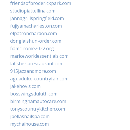
friendsofbroderickpark.com
studiopiattellina.com
jannagrillspringfield.com
fujiyamacharleston.com
elpatronchardon.com
donglaishun-order.com
fiamc-rome2022.org
mariceworldessentials.com
lafisheriarestaurant.com
915jazzandmore.com
aguadulce-countryfair.com
jakehovis.com
bosswingsduluth.com
birminghamautocare.com
tonyscountrykitchen.com
jbellasnailspa.com
mychaihouse.com