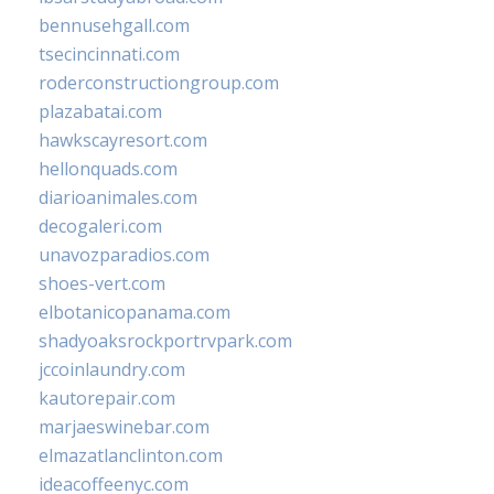
bennusehgall.com
tsecincinnati.com
roderconstructiongroup.com
plazabatai.com
hawkscayresort.com
hellonquads.com
diarioanimales.com
decogaleri.com
unavozparadios.com
shoes-vert.com
elbotanicopanama.com
shadyoaksrockportrvpark.com
jccoinlaundry.com
kautorepair.com
marjaeswinebar.com
elmazatlanclinton.com
ideacoffeenyc.com