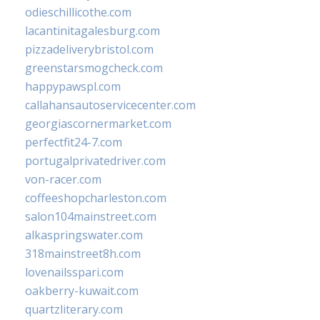
odieschillicothe.com
lacantinitagalesburg.com
pizzadeliverybristol.com
greenstarsmogcheck.com
happypawspl.com
callahansautoservicecenter.com
georgiascornermarket.com
perfectfit24-7.com
portugalprivatedriver.com
von-racer.com
coffeeshopcharleston.com
salon104mainstreet.com
alkaspringswater.com
318mainstreet8h.com
lovenailsspari.com
oakberry-kuwait.com
quartzliterary.com