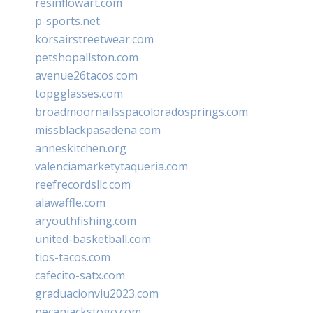
resinflowart.com
p-sports.net
korsairstreetwear.com
petshopallston.com
avenue26tacos.com
topgglasses.com
broadmoornailsspacoloradosprings.com
missblackpasadena.com
anneskitchen.org
valenciamarketytaqueria.com
reefrecordsllc.com
alawaffle.com
aryouthfishing.com
united-basketball.com
tios-tacos.com
cafecito-satx.com
graduacionviu2023.com
pecanjackstogo.com