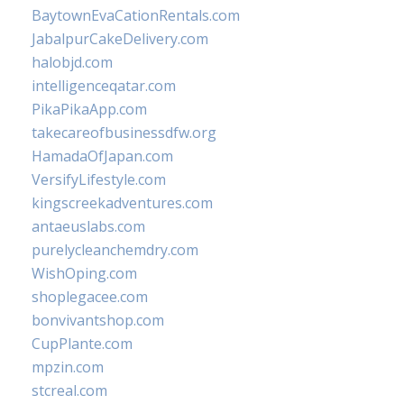
BaytownEvaCationRentals.com
JabalpurCakeDelivery.com
halobjd.com
intelligenceqatar.com
PikaPikaApp.com
takecareofbusinessdfw.org
HamadaOfJapan.com
VersifyLifestyle.com
kingscreekadventures.com
antaeuslabs.com
purelycleanchemdry.com
WishOping.com
shoplegacee.com
bonvivantshop.com
CupPlante.com
mpzin.com
stcreal.com