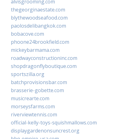
alvisgrooming.com
thegeorginaestate.com
blythewoodseafood.com
paolosdelibangkok.com
bobacove.com
phoone24brookfield.com
mickeybarmama.com
roadwayconstructioninc.com
shopdragonflyboutique.com
sportszilla.org
batchprovisionsbar.com
brasserie-gobette.com
musicrearte.com
morseysfarms.com
riverviewtennis.com
official-kelly-toys-squishmallows.com
displaygardenonsuncrest.org
bbq-empire-usa.com