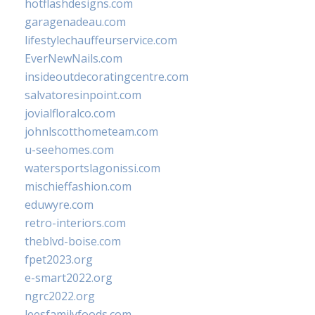
hotflashdesigns.com
garagenadeau.com
lifestylechauffeurservice.com
EverNewNails.com
insideoutdecoratingcentre.com
salvatoresinpoint.com
jovialfloralco.com
johnlscotthometeam.com
u-seehomes.com
watersportslagonissi.com
mischieffashion.com
eduwyre.com
retro-interiors.com
theblvd-boise.com
fpet2023.org
e-smart2022.org
ngrc2022.org
leesfamilyfoods.com