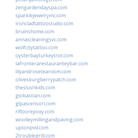
zengardendayspa.com
sparklejewelryinc.com
ironcladtattoostudio.com
bruinshome.com
annascleaningsvc.com
wolfcitytattoo.com
oysterbayturkeytrot.com
lafronterarestauranteybar.com
lilyandrosetearoom.com
olivesburgberrypatch.com
theslushkids.com
giobastian.com
glpascensori.com
rifloorepoxy.com
woolleymillingandpaving.com
uptonpvd.com
2troublegrill.com