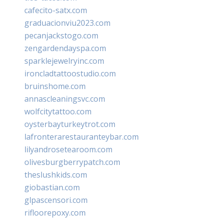
cafecito-satx.com
graduacionviu2023.com
pecanjackstogo.com
zengardendayspa.com
sparklejewelryinc.com
ironcladtattoostudio.com
bruinshome.com
annascleaningsvc.com
wolfcitytattoo.com
oysterbayturkeytrot.com
lafronterarestauranteybar.com
lilyandrosetearoom.com
olivesburgberrypatch.com
theslushkids.com
giobastian.com
glpascensori.com
rifloorepoxy.com