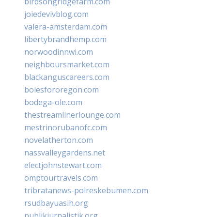
birdsongridgefarm.com
joiedevivblog.com
valera-amsterdam.com
libertybrandhemp.com
norwoodinnwi.com
neighboursmarket.com
blackanguscareers.com
bolesfororegon.com
bodega-ole.com
thestreamlinerlounge.com
mestrinorubanofc.com
novelatherton.com
nassvalleygardens.net
electjohnstewart.com
omptourtravels.com
tribratanews-polreskebumen.com
rsudbayuasih.org
publikjurnalistik.org