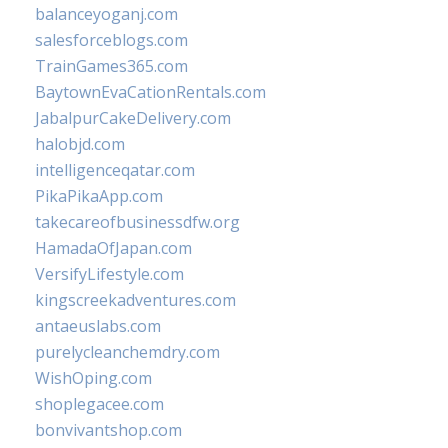
balanceyoganj.com
salesforceblogs.com
TrainGames365.com
BaytownEvaCationRentals.com
JabalpurCakeDelivery.com
halobjd.com
intelligenceqatar.com
PikaPikaApp.com
takecareofbusinessdfw.org
HamadaOfJapan.com
VersifyLifestyle.com
kingscreekadventures.com
antaeuslabs.com
purelycleanchemdry.com
WishOping.com
shoplegacee.com
bonvivantshop.com