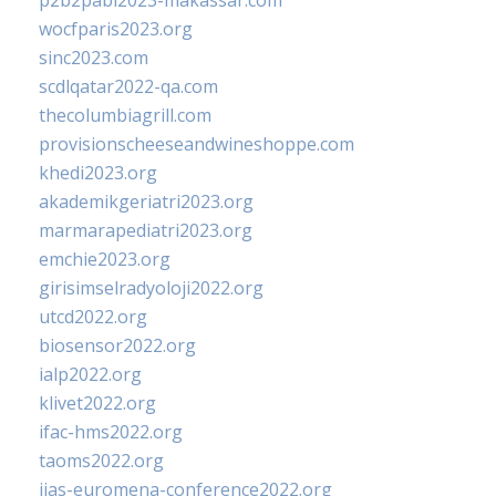
p2b2pabi2023-makassar.com
wocfparis2023.org
sinc2023.com
scdlqatar2022-qa.com
thecolumbiagrill.com
provisionscheeseandwineshoppe.com
khedi2023.org
akademikgeriatri2023.org
marmarapediatri2023.org
emchie2023.org
girisimselradyoloji2022.org
utcd2022.org
biosensor2022.org
ialp2022.org
klivet2022.org
ifac-hms2022.org
taoms2022.org
iias-euromena-conference2022.org