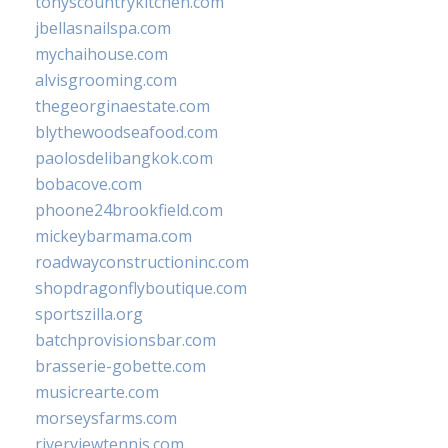
tonyscountrykitchen.com
jbellasnailspa.com
mychaihouse.com
alvisgrooming.com
thegeorginaestate.com
blythewoodseafood.com
paolosdelibangkok.com
bobacove.com
phoone24brookfield.com
mickeybarmama.com
roadwayconstructioninc.com
shopdragonflyboutique.com
sportszilla.org
batchprovisionsbar.com
brasserie-gobette.com
musicrearte.com
morseysfarms.com
riverviewtennis.com