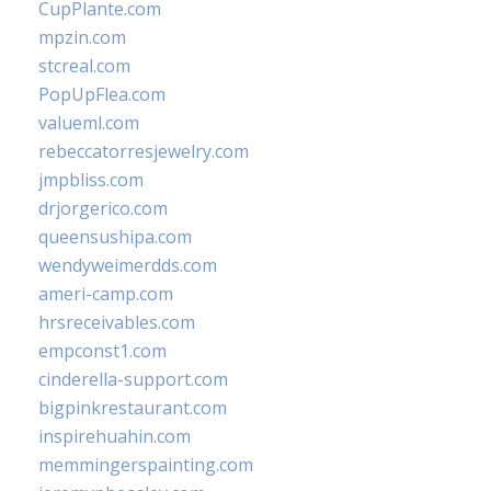
CupPlante.com
mpzin.com
stcreal.com
PopUpFlea.com
valueml.com
rebeccatorresjewelry.com
jmpbliss.com
drjorgerico.com
queensushipa.com
wendyweimerdds.com
ameri-camp.com
hrsreceivables.com
empconst1.com
cinderella-support.com
bigpinkrestaurant.com
inspirehuahin.com
memmingerspainting.com