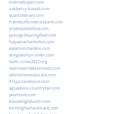
lovenailsspari.com
oakberry-kuwait.com
quartzliterary.com
friendsofbroderickpark.com
studiopiattellina.com
jannagrillspringfield.com
fujiyamacharleston.com
elpatronchardon.com
donglaishun-order.com
fiamc-rome2022.org
mariceworldessentials.com
lafisheriarestaurant.com
915jazzandmore.com
aguadulce-countryfair.com
jakehovis.com
bosswingsduluth.com
birminghamautocare.com