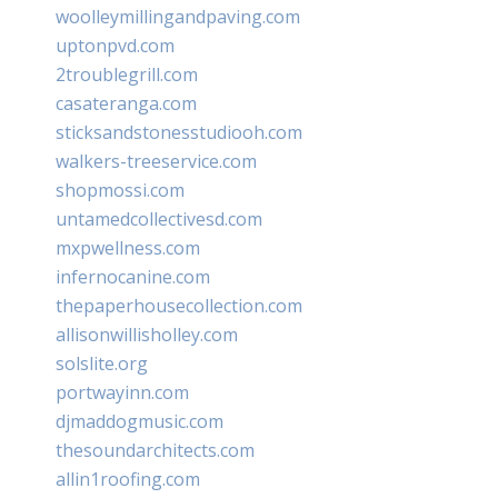
woolleymillingandpaving.com
uptonpvd.com
2troublegrill.com
casateranga.com
sticksandstonesstudiooh.com
walkers-treeservice.com
shopmossi.com
untamedcollectivesd.com
mxpwellness.com
infernocanine.com
thepaperhousecollection.com
allisonwillisholley.com
solslite.org
portwayinn.com
djmaddogmusic.com
thesoundarchitects.com
allin1roofing.com