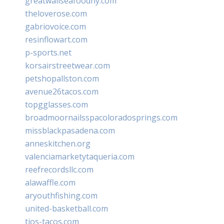
greatwallseafoodny.com
theloverose.com
gabriovoice.com
resinflowart.com
p-sports.net
korsairstreetwear.com
petshopallston.com
avenue26tacos.com
topgglasses.com
broadmoornailsspacoloradosprings.com
missblackpasadena.com
anneskitchen.org
valenciamarketytaqueria.com
reefrecordsllc.com
alawaffle.com
aryouthfishing.com
united-basketball.com
tios-tacos.com