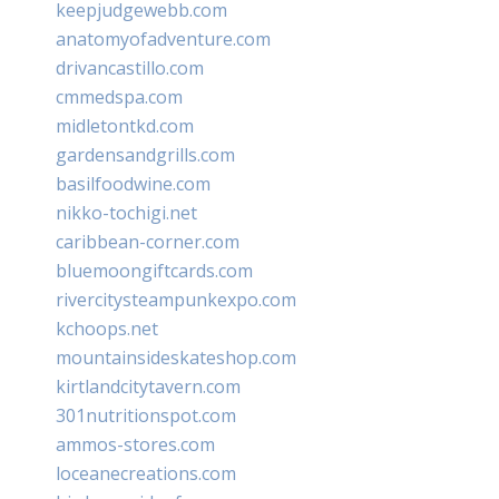
keepjudgewebb.com
anatomyofadventure.com
drivancastillo.com
cmmedspa.com
midletontkd.com
gardensandgrills.com
basilfoodwine.com
nikko-tochigi.net
caribbean-corner.com
bluemoongiftcards.com
rivercitysteampunkexpo.com
kchoops.net
mountainsideskateshop.com
kirtlandcitytavern.com
301nutritionspot.com
ammos-stores.com
loceanecreations.com