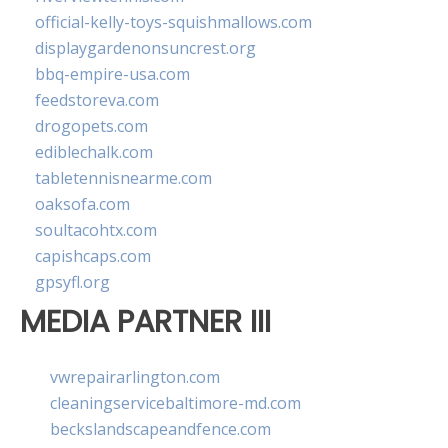
official-kelly-toys-squishmallows.com
displaygardenonsuncrest.org
bbq-empire-usa.com
feedstoreva.com
drogopets.com
ediblechalk.com
tabletennisnearme.com
oaksofa.com
soultacohtx.com
capishcaps.com
gpsyfl.org
MEDIA PARTNER III
vwrepairarlington.com
cleaningservicebaltimore-md.com
beckslandscapeandfence.com