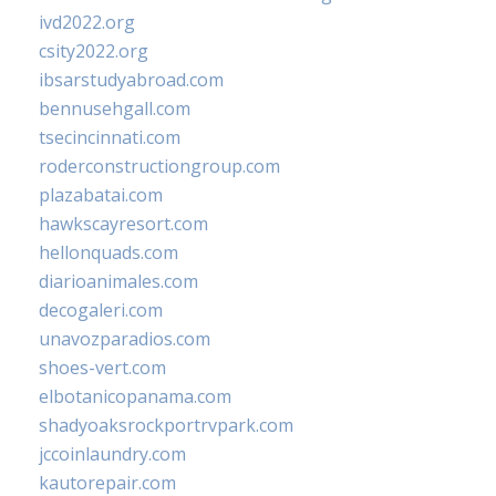
ivd2022.org
csity2022.org
ibsarstudyabroad.com
bennusehgall.com
tsecincinnati.com
roderconstructiongroup.com
plazabatai.com
hawkscayresort.com
hellonquads.com
diarioanimales.com
decogaleri.com
unavozparadios.com
shoes-vert.com
elbotanicopanama.com
shadyoaksrockportrvpark.com
jccoinlaundry.com
kautorepair.com