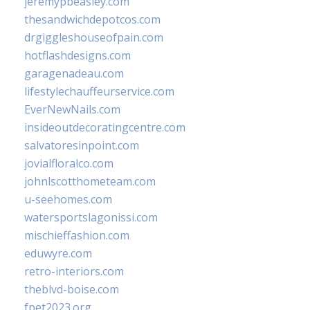
jeremypbeasley.com
thesandwichdepotcos.com
drgiggleshouseofpain.com
hotflashdesigns.com
garagenadeau.com
lifestylechauffeurservice.com
EverNewNails.com
insideoutdecoratingcentre.com
salvatoresinpoint.com
jovialfloralco.com
johnlscotthometeam.com
u-seehomes.com
watersportslagonissi.com
mischieffashion.com
eduwyre.com
retro-interiors.com
theblvd-boise.com
fpet2023.org