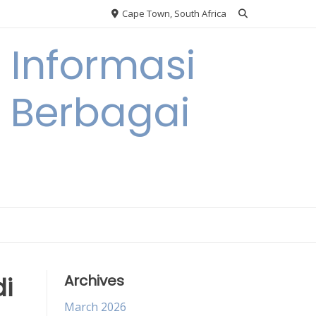
Cape Town, South Africa
Informasi
a Berbagai
di
Archives
March 2026