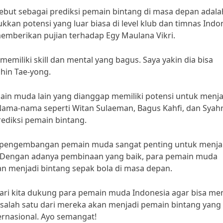
ebut sebagai prediksi pemain bintang di masa depan adala
kkan potensi yang luar biasa di level klub dan timnas Indo
memberikan pujian terhadap Egy Maulana Vikri.
emiliki skill dan mental yang bagus. Saya yakin dia bisa
hin Tae-yong.
main muda lain yang dianggap memiliki potensi untuk menja
Nama-nama seperti Witan Sulaeman, Bagus Kahfi, dan Syah
ediksi pemain bintang.
an pengembangan pemain muda sangat penting untuk menj
. Dengan adanya pembinaan yang baik, para pemain muda
n menjadi bintang sepak bola di masa depan.
 mari kita dukung para pemain muda Indonesia agar bisa me
, salah satu dari mereka akan menjadi pemain bintang yang
rnasional. Ayo semangat!