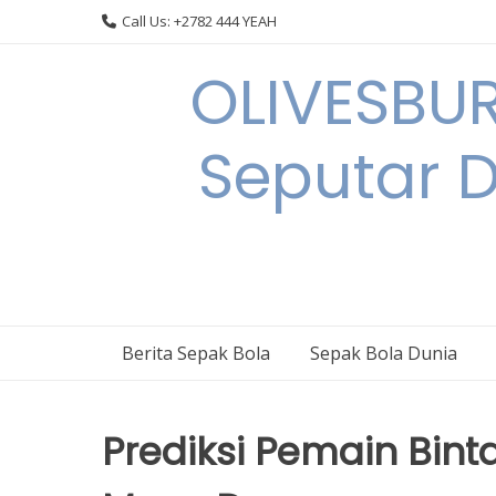
Skip
Call Us: +2782 444 YEAH
to
content
OLIVESBU
Seputar D
Berita Sepak Bola
Sepak Bola Dunia
Prediksi Pemain Bint