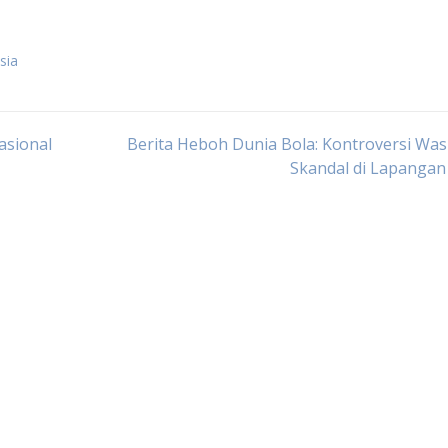
sia
asional
Berita Heboh Dunia Bola: Kontroversi Was
Skandal di Lapangan