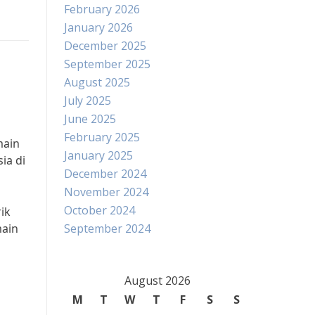
February 2026
January 2026
December 2025
September 2025
August 2025
July 2025
June 2025
February 2025
main
January 2025
ia di
December 2024
November 2024
October 2024
ik
main
September 2024
August 2026
M
T
W
T
F
S
S