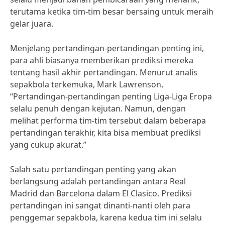
terutama ketika tim-tim besar bersaing untuk meraih
gelar juara.
Menjelang pertandingan-pertandingan penting ini,
para ahli biasanya memberikan prediksi mereka
tentang hasil akhir pertandingan. Menurut analis
sepakbola terkemuka, Mark Lawrenson,
“Pertandingan-pertandingan penting Liga-Liga Eropa
selalu penuh dengan kejutan. Namun, dengan
melihat performa tim-tim tersebut dalam beberapa
pertandingan terakhir, kita bisa membuat prediksi
yang cukup akurat.”
Salah satu pertandingan penting yang akan
berlangsung adalah pertandingan antara Real
Madrid dan Barcelona dalam El Clasico. Prediksi
pertandingan ini sangat dinanti-nanti oleh para
penggemar sepakbola, karena kedua tim ini selalu