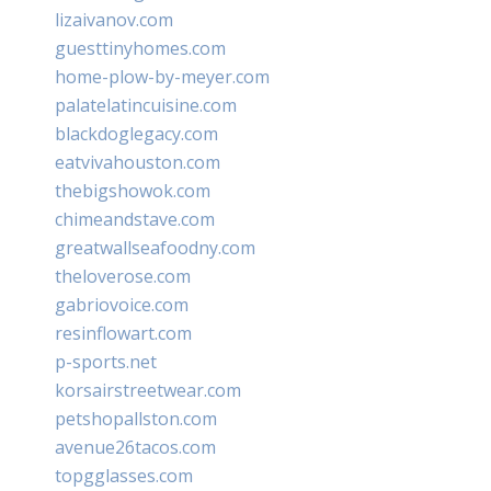
lizaivanov.com
guesttinyhomes.com
home-plow-by-meyer.com
palatelatincuisine.com
blackdoglegacy.com
eatvivahouston.com
thebigshowok.com
chimeandstave.com
greatwallseafoodny.com
theloverose.com
gabriovoice.com
resinflowart.com
p-sports.net
korsairstreetwear.com
petshopallston.com
avenue26tacos.com
topgglasses.com