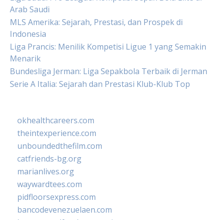
Arab Saudi
MLS Amerika: Sejarah, Prestasi, dan Prospek di
Indonesia
Liga Prancis: Menilik Kompetisi Ligue 1 yang Semakin
Menarik
Bundesliga Jerman: Liga Sepakbola Terbaik di Jerman
Serie A Italia: Sejarah dan Prestasi Klub-Klub Top
okhealthcareers.com
theintexperience.com
unboundedthefilm.com
catfriends-bg.org
marianlives.org
waywardtees.com
pidfloorsexpress.com
bancodevenezuelaen.com