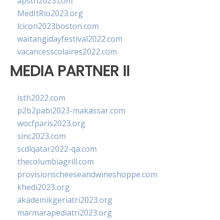
apsth2023.com
MedItRio2023.org
lcicon2023boston.com
waitangidayfestival2022.com
vacancesscolaires2022.com
MEDIA PARTNER II
isth2022.com
p2b2pabi2023-makassar.com
wocfparis2023.org
sinc2023.com
scdlqatar2022-qa.com
thecolumbiagrill.com
provisionscheeseandwineshoppe.com
khedi2023.org
akademikgeriatri2023.org
marmarapediatri2023.org