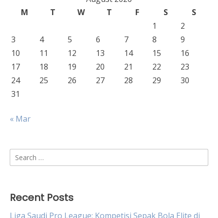
M
T
W
T
F
S
S
1
2
3
4
5
6
7
8
9
10
11
12
13
14
15
16
17
18
19
20
21
22
23
24
25
26
27
28
29
30
31
« Mar
Search
for:
Recent Posts
Liga Saudi Pro League: Kompetisi Sepak Bola Elite di