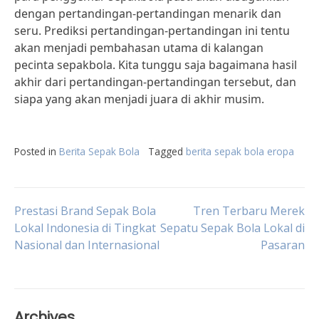
dengan pertandingan-pertandingan menarik dan
seru. Prediksi pertandingan-pertandingan ini tentu
akan menjadi pembahasan utama di kalangan
pecinta sepakbola. Kita tunggu saja bagaimana hasil
akhir dari pertandingan-pertandingan tersebut, dan
siapa yang akan menjadi juara di akhir musim.
Posted in
Berita Sepak Bola
Tagged
berita sepak bola eropa
Post
Prestasi Brand Sepak Bola
Tren Terbaru Merek
Lokal Indonesia di Tingkat
Sepatu Sepak Bola Lokal di
Nasional dan Internasional
Pasaran
navigation
Archives