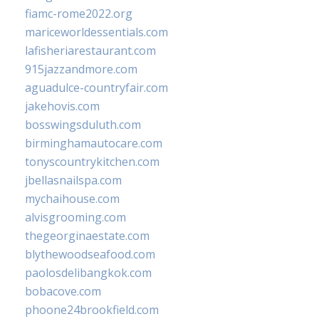
fiamc-rome2022.org
mariceworldessentials.com
lafisheriarestaurant.com
915jazzandmore.com
aguadulce-countryfair.com
jakehovis.com
bosswingsduluth.com
birminghamautocare.com
tonyscountrykitchen.com
jbellasnailspa.com
mychaihouse.com
alvisgrooming.com
thegeorginaestate.com
blythewoodseafood.com
paolosdelibangkok.com
bobacove.com
phoone24brookfield.com