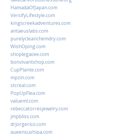
HamadaOfJapan.com
VersifyLifestyle.com
kingscreekadventures.com
antaeuslabs.com
purelycleanchemdry.com
WishOping.com
shoplegacee.com
bonvivantshop.com
CupPlante.com
mpzin.com
stcreal.com
PopUpFlea.com
valueml.com
rebeccatorresjewelry.com
jmpbliss.com
drjorgerico.com
queensushipa.com