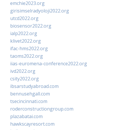
emchie2023.org
girisimselradyoloji2022.org
utcd2022.org
biosensor2022.org
ialp2022.org
klivet2022.org
ifac-hms2022.org
taoms2022.org
iias-euromena-conference2022.org
ivd2022.org
csity2022.org
ibsarstudyabroad.com
bennusehgall.com
tsecincinnati.com
roderconstructiongroup.com
plazabatai.com
hawkscayresort.com