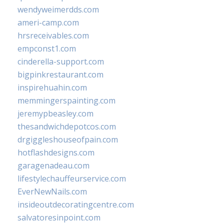
wendyweimerdds.com
ameri-camp.com
hrsreceivables.com
empconst1.com
cinderella-support.com
bigpinkrestaurant.com
inspirehuahin.com
memmingerspainting.com
jeremypbeasley.com
thesandwichdepotcos.com
drgiggleshouseofpain.com
hotflashdesigns.com
garagenadeau.com
lifestylechauffeurservice.com
EverNewNails.com
insideoutdecoratingcentre.com
salvatoresinpoint.com