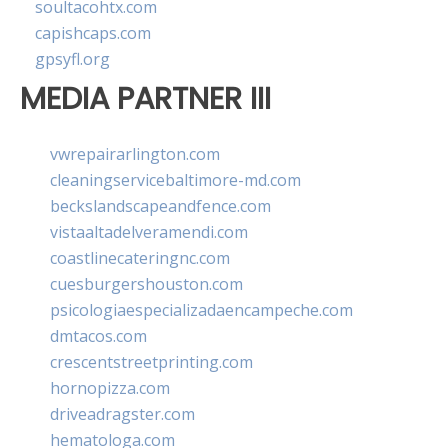
soultacohtx.com
capishcaps.com
gpsyfl.org
MEDIA PARTNER III
vwrepairarlington.com
cleaningservicebaltimore-md.com
beckslandscapeandfence.com
vistaaltadelveramendi.com
coastlinecateringnc.com
cuesburgershouston.com
psicologiaespecializadaencampeche.com
dmtacos.com
crescentstreetprinting.com
hornopizza.com
driveadragster.com
hematologa.com