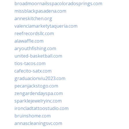
broadmoornailsspacoloradosprings.com
missblackpasadena.com
anneskitchen.org
valenciamarketytaqueria.com
reefrecordsllc.com
alawaffle.com
aryouthfishing.com
united-basketball.com
tios-tacos.com
cafecito-satx.com
graduacionviu2023.com
pecanjackstogo.com
zengardendayspa.com
sparklejewelryinc.com
ironcladtattoostudio.com
bruinshome.com
annascleaningsvc.com