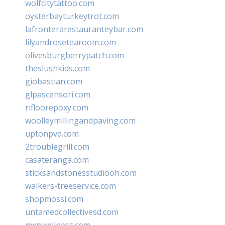
wolfcitytattoo.com
oysterbayturkeytrot.com
lafronterarestauranteybar.com
lilyandrosetearoom.com
olivesburgberrypatch.com
theslushkids.com
giobastian.com
glpascensori.com
rifloorepoxy.com
woolleymillingandpaving.com
uptonpvd.com
2troublegrill.com
casateranga.com
sticksandstonesstudiooh.com
walkers-treeservice.com
shopmossi.com
untamedcollectivesd.com
mxpwellness.com