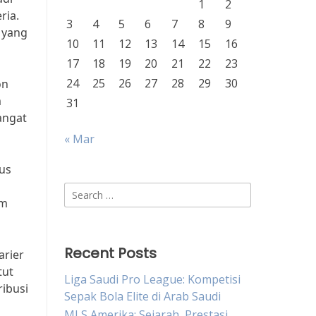
1
2
ria.
3
4
5
6
7
8
9
 yang
10
11
12
13
14
15
16
17
18
19
20
21
22
23
24
25
26
27
28
29
30
on
m
31
angat
« Mar
rus
Search
am
for:
Recent Posts
arier
tut
Liga Saudi Pro League: Kompetisi
ribusi
Sepak Bola Elite di Arab Saudi
MLS Amerika: Sejarah, Prestasi,