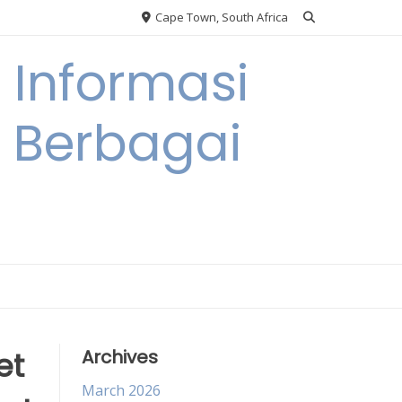
Cape Town, South Africa
Informasi
a Berbagai
et
Archives
March 2026