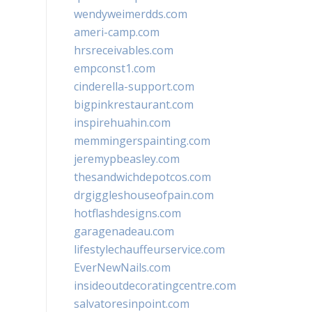
wendyweimerdds.com
ameri-camp.com
hrsreceivables.com
empconst1.com
cinderella-support.com
bigpinkrestaurant.com
inspirehuahin.com
memmingerspainting.com
jeremypbeasley.com
thesandwichdepotcos.com
drgiggleshouseofpain.com
hotflashdesigns.com
garagenadeau.com
lifestylechauffeurservice.com
EverNewNails.com
insideoutdecoratingcentre.com
salvatoresinpoint.com