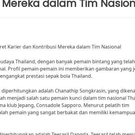
si Mereka dalam Tim Nasion
tret Karier dan Kontribusi Mereka dalam Tim Nasional
 budaya Thailand, dengan banyak pemain bintang yang telah
al. Profil pemain-pemain ini memberikan gambaran yang j
engangkat prestasi sepak bola Thailand.
t diperhitungkan adalah Chanathip Songkrasin, yang dikena
lah menjadi salah satu pemain kunci dalam tim nasional Th
ama klub Jepang, Consadole Sapporo. Menurut pelatih tim
adalah pemain yang sangat berbakat dan memiliki kemampu
diperhitungkan adalah Teerasil Dangda. Teerasil telah menj