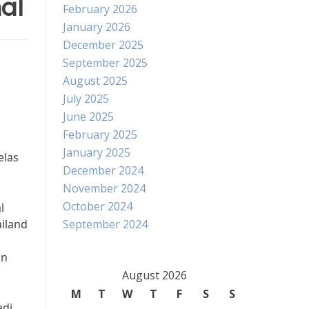
al
February 2026
January 2026
December 2025
September 2025
August 2025
July 2025
June 2025
February 2025
January 2025
elas
December 2024
November 2024
October 2024
l
ailand
September 2024
an
August 2026
M
T
W
T
F
S
S
adi