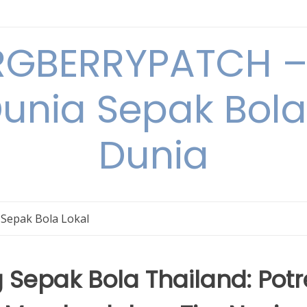
RGBERRYPATCH – 
unia Sepak Bol
Dunia
Sepak Bola Lokal
g Sepak Bola Thailand: Potr