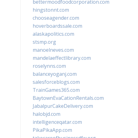
bettermoodfoodcorporation.com
hingstonnt.com
chooseagender.com
hoverboardssale.com
alaskapolitics.com
stsmp.org
manoelneves.com
mandelaeffectlibrary.com
roselynns.com
balanceyoganj.com
salesforceblogs.com
TrainGames365.com
BaytownEvaCationRentals.com
JabalpurCakeDelivery.com
halobjd.com
intelligenceqatar.com
PikaPikaApp.com