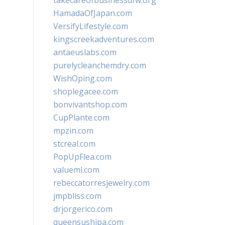
takecareofbusinessdfw.org
HamadaOfJapan.com
VersifyLifestyle.com
kingscreekadventures.com
antaeuslabs.com
purelycleanchemdry.com
WishOping.com
shoplegacee.com
bonvivantshop.com
CupPlante.com
mpzin.com
stcreal.com
PopUpFlea.com
valueml.com
rebeccatorresjewelry.com
jmpbliss.com
drjorgerico.com
queensushipa.com