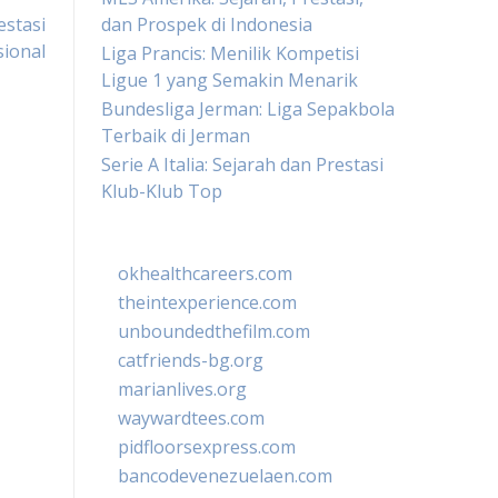
estasi
dan Prospek di Indonesia
sional
Liga Prancis: Menilik Kompetisi
Ligue 1 yang Semakin Menarik
Bundesliga Jerman: Liga Sepakbola
Terbaik di Jerman
Serie A Italia: Sejarah dan Prestasi
Klub-Klub Top
okhealthcareers.com
theintexperience.com
unboundedthefilm.com
catfriends-bg.org
marianlives.org
waywardtees.com
pidfloorsexpress.com
bancodevenezuelaen.com