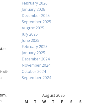
February 2026
January 2026
December 2025
September 2025
August 2025
July 2025
June 2025
February 2025
tasi
January 2025
December 2024
November 2024
October 2024
baik.
a
September 2024
tim.
August 2026
n
M
T
W
T
F
S
S