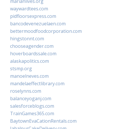
marianlives.org
waywardtees.com
pidfloorsexpress.com
bancodevenezuelaen.com
bettermoodfoodcorporation.com
hingstonnt.com
chooseagender.com
hoverboardssale.com
alaskapolitics.com
stsmp.org
manoelneves.com
mandelaeffectlibrary.com
roselynns.com
balanceyoganj.com
salesforceblogs.com
TrainGames365.com
BaytownEvaCationRentals.com
JabalpurCakeDelivery.com