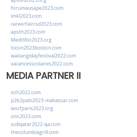
apsdfd2023.org
forumausape2023.com
imkl2023.com
careerfaircsd2023.com
apsth2023.com
MedItRio2023.org
lcicon2023boston.com
waitangidayfestival2022.com
vacancesscolaires2022.com
MEDIA PARTNER II
isth2022.com
p2b2pabi2023-makassar.com
wocfparis2023.org
sinc2023.com
scdlqatar2022-qa.com
thecolumbiagrill.com