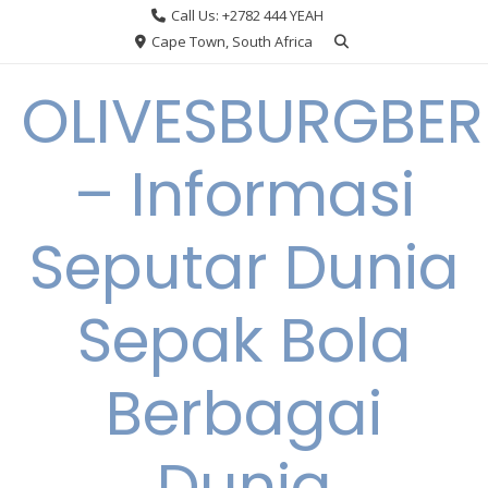
Skip
Call Us: +2782 444 YEAH
to
Cape Town, South Africa
content
OLIVESBURGBE
– Informasi
Seputar Dunia
Sepak Bola
Berbagai
Dunia