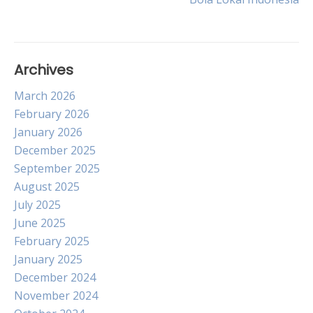
navigation
Archives
March 2026
February 2026
January 2026
December 2025
September 2025
August 2025
July 2025
June 2025
February 2025
January 2025
December 2024
November 2024