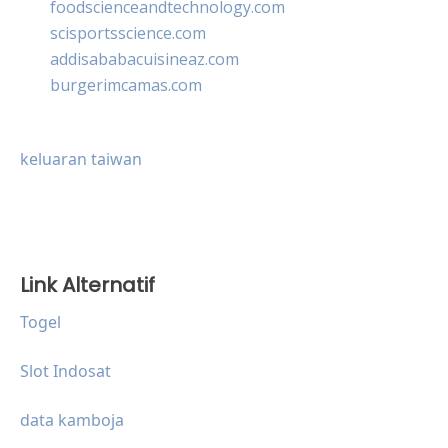
foodscienceandtechnology.com
scisportsscience.com
addisababacuisineaz.com
burgerimcamas.com
keluaran taiwan
Link Alternatif
Togel
Slot Indosat
data kamboja