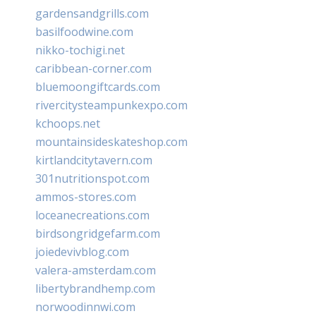
gardensandgrills.com
basilfoodwine.com
nikko-tochigi.net
caribbean-corner.com
bluemoongiftcards.com
rivercitysteampunkexpo.com
kchoops.net
mountainsideskateshop.com
kirtlandcitytavern.com
301nutritionspot.com
ammos-stores.com
loceanecreations.com
birdsongridgefarm.com
joiedevivblog.com
valera-amsterdam.com
libertybrandhemp.com
norwoodinnwi.com