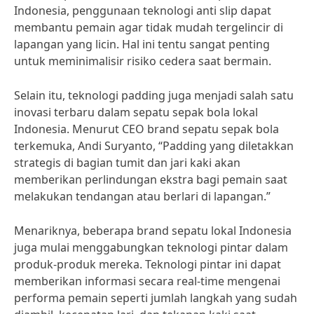
Indonesia, penggunaan teknologi anti slip dapat
membantu pemain agar tidak mudah tergelincir di
lapangan yang licin. Hal ini tentu sangat penting
untuk meminimalisir risiko cedera saat bermain.
Selain itu, teknologi padding juga menjadi salah satu
inovasi terbaru dalam sepatu sepak bola lokal
Indonesia. Menurut CEO brand sepatu sepak bola
terkemuka, Andi Suryanto, “Padding yang diletakkan
strategis di bagian tumit dan jari kaki akan
memberikan perlindungan ekstra bagi pemain saat
melakukan tendangan atau berlari di lapangan.”
Menariknya, beberapa brand sepatu lokal Indonesia
juga mulai menggabungkan teknologi pintar dalam
produk-produk mereka. Teknologi pintar ini dapat
memberikan informasi secara real-time mengenai
performa pemain seperti jumlah langkah yang sudah