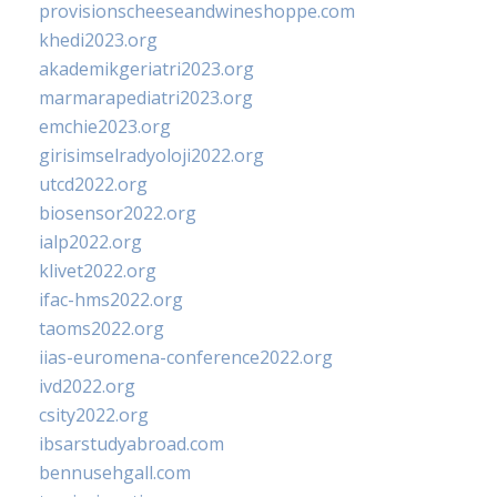
provisionscheeseandwineshoppe.com
khedi2023.org
akademikgeriatri2023.org
marmarapediatri2023.org
emchie2023.org
girisimselradyoloji2022.org
utcd2022.org
biosensor2022.org
ialp2022.org
klivet2022.org
ifac-hms2022.org
taoms2022.org
iias-euromena-conference2022.org
ivd2022.org
csity2022.org
ibsarstudyabroad.com
bennusehgall.com