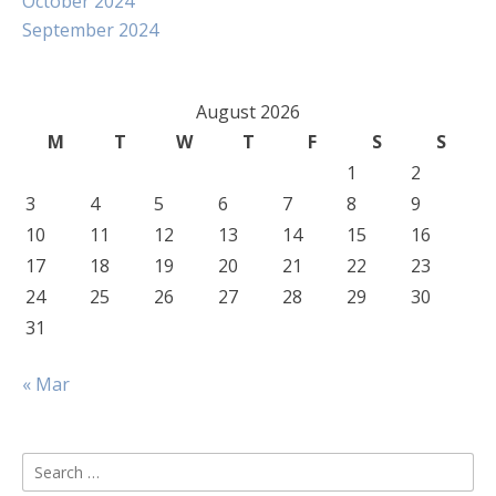
October 2024
September 2024
August 2026
M
T
W
T
F
S
S
1
2
3
4
5
6
7
8
9
10
11
12
13
14
15
16
17
18
19
20
21
22
23
24
25
26
27
28
29
30
31
« Mar
Search
for: