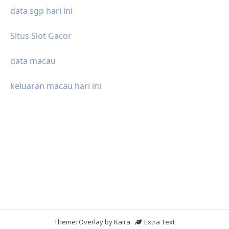
data sgp hari ini
Situs Slot Gacor
data macau
keluaran macau hari ini
Theme: Overlay by
Kaira
.
Extra Text