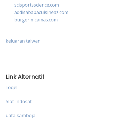
scisportsscience.com
addisababacuisineaz.com
burgerimcamas.com
keluaran taiwan
Link Alternatif
Togel
Slot Indosat
data kamboja