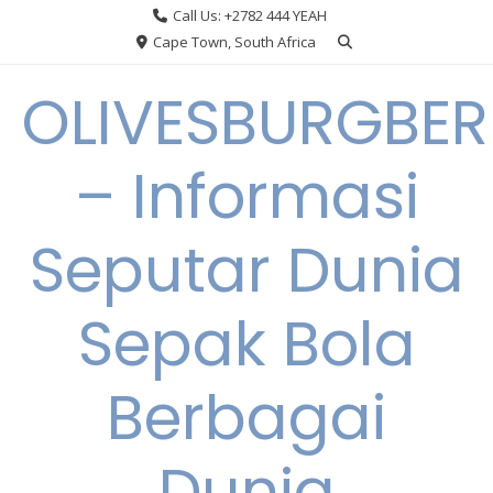
Skip
Call Us: +2782 444 YEAH
to
Cape Town, South Africa
content
OLIVESBURGBE
– Informasi
Seputar Dunia
Sepak Bola
Berbagai
Dunia