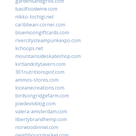
gardensandgrills.com
basilfoodwine.com
nikko-tochigi.net
caribbean-corner.com
bluemoongiftcards.com
rivercitysteampunkexpo.com
kchoops.net
mountainsideskateshop.com
kirtlandcitytavern.com
301nutritionspot.com
ammos-stores.com
loceanecreations.com
birdsongridgefarm.com
joiedevivblog.com
valera-amsterdam.com
libertybrandhemp.com
norwoodinnwi.com
neighboursmarket.com