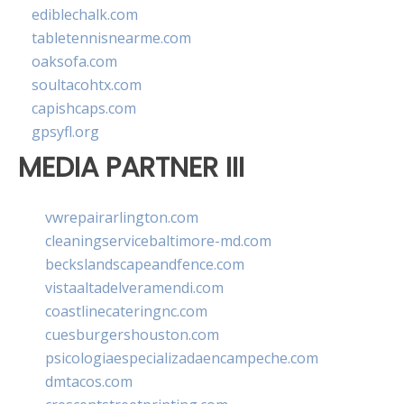
ediblechalk.com
tabletennisnearme.com
oaksofa.com
soultacohtx.com
capishcaps.com
gpsyfl.org
MEDIA PARTNER III
vwrepairarlington.com
cleaningservicebaltimore-md.com
beckslandscapeandfence.com
vistaaltadelveramendi.com
coastlinecateringnc.com
cuesburgershouston.com
psicologiaespecializadaencampeche.com
dmtacos.com