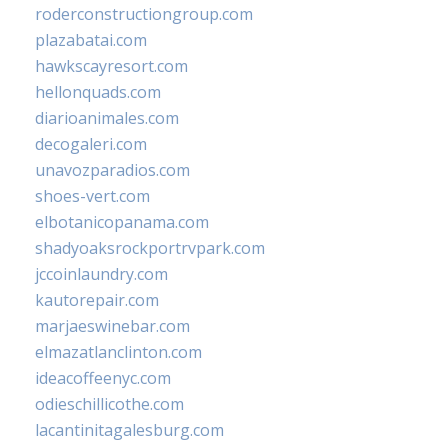
roderconstructiongroup.com
plazabatai.com
hawkscayresort.com
hellonquads.com
diarioanimales.com
decogaleri.com
unavozparadios.com
shoes-vert.com
elbotanicopanama.com
shadyoaksrockportrvpark.com
jccoinlaundry.com
kautorepair.com
marjaeswinebar.com
elmazatlanclinton.com
ideacoffeenyc.com
odieschillicothe.com
lacantinitagalesburg.com