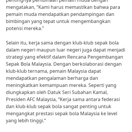
pentingnya pembinaan pemain muda dengan
mengatakan, “Kami harus memastikan bahwa para
pemain muda mendapatkan pendampingan dan
bimbingan yang tepat untuk mengembangkan
potensi mereka.”
Selain itu, kerja sama dengan klub-klub sepak bola
dalam negeri maupun luar negeri juga dapat menjadi
strategi yang efektif dalam Rencana Pengembangan
Sepak Bola Malaysia. Dengan berkolaborasi dengan
klub-klub ternama, pemain Malaysia dapat
mendapatkan pengalaman berharga dan
meningkatkan kemampuan mereka. Seperti yang
diungkapkan oleh Datuk Seri Subahan Kamal,
Presiden AFC Malaysia, “Kerja sama antara federasi
dan klub-klub sepak bola sangat penting untuk
mengangkat prestasi sepak bola Malaysia ke level
yang lebih tinggi.”