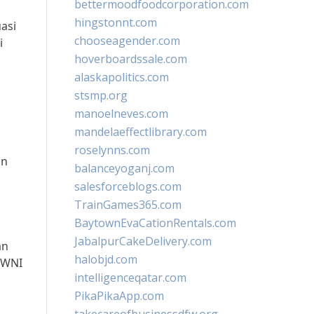
bettermoodfoodcorporation.com
hingstonnt.com
asi
chooseagender.com
i
hoverboardssale.com
alaskapolitics.com
stsmp.org
manoelneves.com
mandelaeffectlibrary.com
roselynns.com
an
balanceyoganj.com
salesforceblogs.com
TrainGames365.com
BaytownEvaCationRentals.com
JabalpurCakeDelivery.com
an
halobjd.com
 WNI
intelligenceqatar.com
PikaPikaApp.com