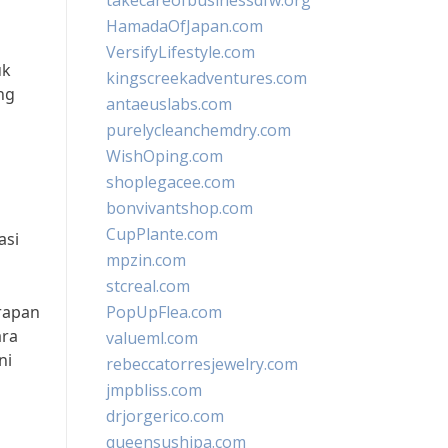
takecareofbusinessdfw.org
HamadaOfJapan.com
VersifyLifestyle.com
uk
kingscreekadventures.com
ng
antaeuslabs.com
purelycleanchemdry.com
WishOping.com
shoplegacee.com
bonvivantshop.com
CupPlante.com
asi
mpzin.com
stcreal.com
rapan
PopUpFlea.com
ara
valueml.com
ni
rebeccatorresjewelry.com
jmpbliss.com
drjorgerico.com
queensushipa.com