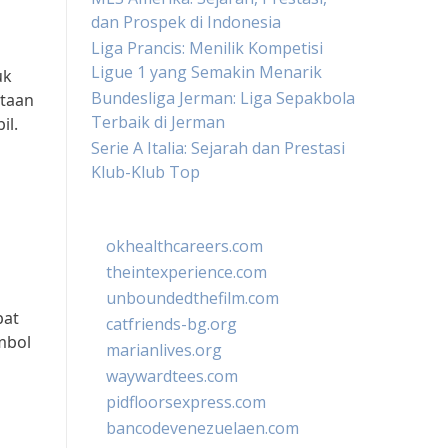
dan Prospek di Indonesia
Liga Prancis: Menilik Kompetisi
Ligue 1 yang Semakin Menarik
uk
Bundesliga Jerman: Liga Sepakbola
ataan
Terbaik di Jerman
il.
Serie A Italia: Sejarah dan Prestasi
Klub-Klub Top
okhealthcareers.com
theintexperience.com
unboundedthefilm.com
pat
catfriends-bg.org
mbol
marianlives.org
waywardtees.com
pidfloorsexpress.com
bancodevenezuelaen.com