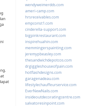
wendyweimerdds.com
ameri-camp.com
ng
hrsreceivables.com
dan
empconst1.com
ga
cinderella-support.com
bigpinkrestaurant.com
ni
inspirehuahin.com
memmingerspainting.com
jeremypbeasley.com
thesandwichdepotcos.com
drgiggleshouseofpain.com
ang.
hotflashdesigns.com
aat
garagenadeau.com
dapat
lifestylechauffeurservice.com
EverNewNails.com
insideoutdecoratingcentre.com
salvatoresinpoint.com