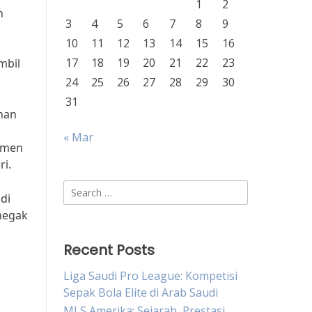
1
2
n
3
4
5
6
7
8
9
10
11
12
13
14
15
16
17
18
19
20
21
22
23
mbil
24
25
26
27
28
29
30
31
han
« Mar
itmen
i.
Search
di
for:
negak
Recent Posts
Liga Saudi Pro League: Kompetisi
Sepak Bola Elite di Arab Saudi
MLS Amerika: Sejarah, Prestasi,