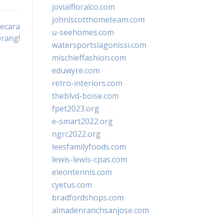
jovialfloralco.com
johnlscotthometeam.com
Secara
u-seehomes.com
rang!
watersportslagonissi.com
mischieffashion.com
eduwyre.com
retro-interiors.com
theblvd-boise.com
fpet2023.org
e-smart2022.org
ngrc2022.org
leesfamilyfoods.com
lewis-lewis-cpas.com
eleontennis.com
cyetus.com
bradfordshops.com
almadenranchsanjose.com