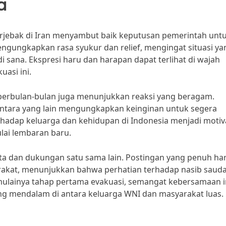
a
erjebak di Iran menyambut baik keputusan pemerintah unt
ungkapkan rasa syukur dan relief, mengingat situasi ya
di sana. Ekspresi haru dan harapan dapat terlihat di wajah
asi ini.
erbulan-bulan juga menunjukkan reaksi yang beragam.
tara yang lain mengungkapkan keinginan untuk segera
erhadap keluarga dan kehidupan di Indonesia menjadi motiv
ai lembaran baru.
ita dan dukungan satu sama lain. Postingan yang penuh ha
arakat, menunjukkan bahwa perhatian terhadap nasib saud
mulainya tahap pertama evakuasi, semangat kebersamaan i
ang mendalam di antara keluarga WNI dan masyarakat luas.