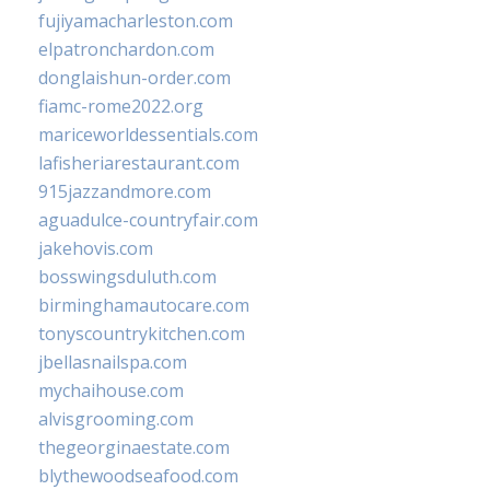
fujiyamacharleston.com
elpatronchardon.com
donglaishun-order.com
fiamc-rome2022.org
mariceworldessentials.com
lafisheriarestaurant.com
915jazzandmore.com
aguadulce-countryfair.com
jakehovis.com
bosswingsduluth.com
birminghamautocare.com
tonyscountrykitchen.com
jbellasnailspa.com
mychaihouse.com
alvisgrooming.com
thegeorginaestate.com
blythewoodseafood.com