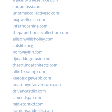
shopmossi.com
untamedcollectivesd.com
mxpwellness.com
infernocanine.com
thepaperhousecollection.com
allisonwillisholley.com
solslite.org
portwayinn.com
djmaddogmusic.com
thesoundarchitects.com
allin1roofing.com
keepjudgewebb.com
anatomyofadventure.com
drivancastillo.com
cmmedspa.com
midletontkd.com
gardensandgrills.com