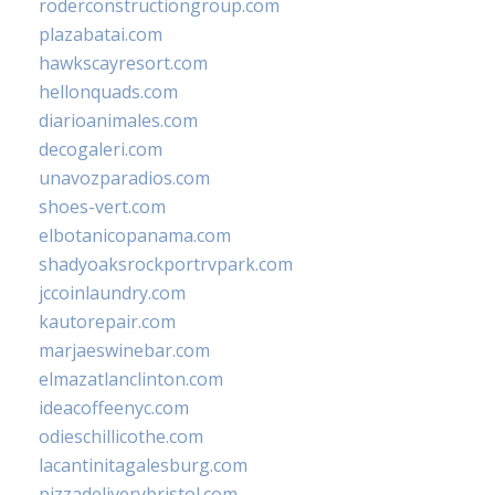
roderconstructiongroup.com
plazabatai.com
hawkscayresort.com
hellonquads.com
diarioanimales.com
decogaleri.com
unavozparadios.com
shoes-vert.com
elbotanicopanama.com
shadyoaksrockportrvpark.com
jccoinlaundry.com
kautorepair.com
marjaeswinebar.com
elmazatlanclinton.com
ideacoffeenyc.com
odieschillicothe.com
lacantinitagalesburg.com
pizzadeliverybristol.com