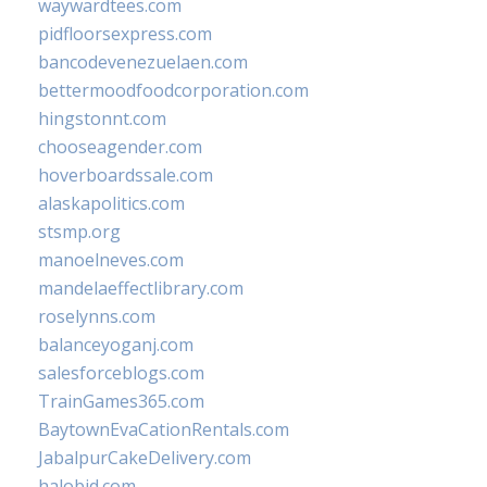
waywardtees.com
pidfloorsexpress.com
bancodevenezuelaen.com
bettermoodfoodcorporation.com
hingstonnt.com
chooseagender.com
hoverboardssale.com
alaskapolitics.com
stsmp.org
manoelneves.com
mandelaeffectlibrary.com
roselynns.com
balanceyoganj.com
salesforceblogs.com
TrainGames365.com
BaytownEvaCationRentals.com
JabalpurCakeDelivery.com
halobjd.com