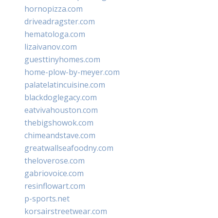
hornopizza.com
driveadragster.com
hematologa.com
lizaivanov.com
guesttinyhomes.com
home-plow-by-meyer.com
palatelatincuisine.com
blackdoglegacy.com
eatvivahouston.com
thebigshowok.com
chimeandstave.com
greatwallseafoodny.com
theloverose.com
gabriovoice.com
resinflowart.com
p-sports.net
korsairstreetwear.com