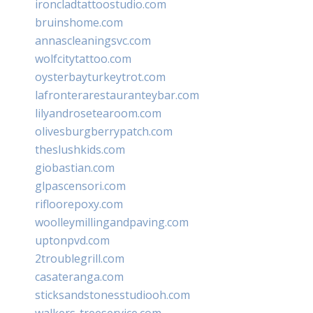
ironcladtattoostudio.com
bruinshome.com
annascleaningsvc.com
wolfcitytattoo.com
oysterbayturkeytrot.com
lafronterarestauranteybar.com
lilyandrosetearoom.com
olivesburgberrypatch.com
theslushkids.com
giobastian.com
glpascensori.com
rifloorepoxy.com
woolleymillingandpaving.com
uptonpvd.com
2troublegrill.com
casateranga.com
sticksandstonesstudiooh.com
walkers-treeservice.com