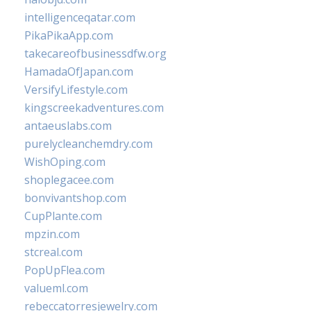
intelligenceqatar.com
PikaPikaApp.com
takecareofbusinessdfw.org
HamadaOfJapan.com
VersifyLifestyle.com
kingscreekadventures.com
antaeuslabs.com
purelycleanchemdry.com
WishOping.com
shoplegacee.com
bonvivantshop.com
CupPlante.com
mpzin.com
stcreal.com
PopUpFlea.com
valueml.com
rebeccatorresjewelry.com