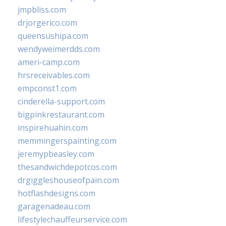
jmpbliss.com
drjorgerico.com
queensushipa.com
wendyweimerdds.com
ameri-camp.com
hrsreceivables.com
empconst1.com
cinderella-support.com
bigpinkrestaurant.com
inspirehuahin.com
memmingerspainting.com
jeremypbeasley.com
thesandwichdepotcos.com
drgiggleshouseofpain.com
hotflashdesigns.com
garagenadeau.com
lifestylechauffeurservice.com