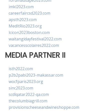
forumausape2023.com
imkl2023.com
careerfaircsd2023.com
apsth2023.com
MedItRio2023.org
lcicon2023boston.com
waitangidayfestival2022.com
vacancesscolaires2022.com
MEDIA PARTNER II
isth2022.com
p2b2pabi2023-makassar.com
wocfparis2023.org
sinc2023.com
scdlqatar2022-qa.com
thecolumbiagrill.com
provisionscheeseandwineshoppe.com