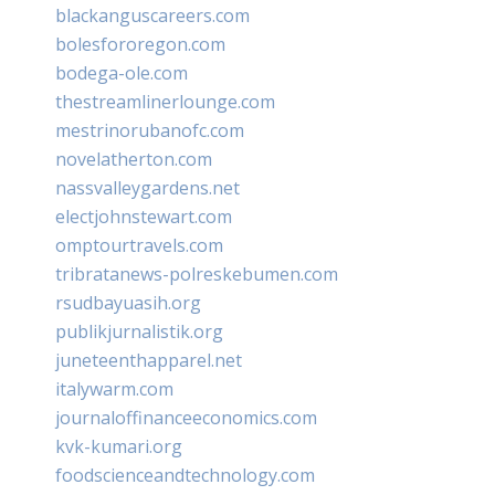
blackanguscareers.com
bolesfororegon.com
bodega-ole.com
thestreamlinerlounge.com
mestrinorubanofc.com
novelatherton.com
nassvalleygardens.net
electjohnstewart.com
omptourtravels.com
tribratanews-polreskebumen.com
rsudbayuasih.org
publikjurnalistik.org
juneteenthapparel.net
italywarm.com
journaloffinanceeconomics.com
kvk-kumari.org
foodscienceandtechnology.com