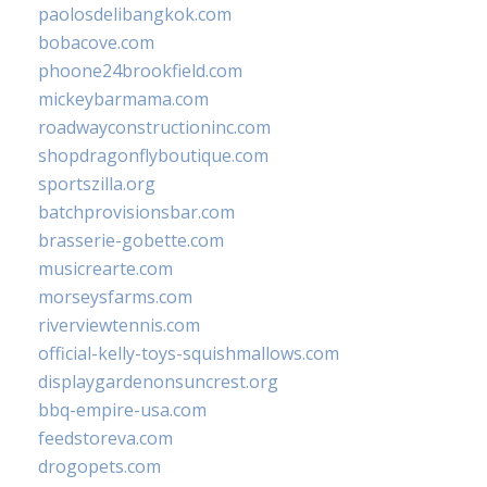
paolosdelibangkok.com
bobacove.com
phoone24brookfield.com
mickeybarmama.com
roadwayconstructioninc.com
shopdragonflyboutique.com
sportszilla.org
batchprovisionsbar.com
brasserie-gobette.com
musicrearte.com
morseysfarms.com
riverviewtennis.com
official-kelly-toys-squishmallows.com
displaygardenonsuncrest.org
bbq-empire-usa.com
feedstoreva.com
drogopets.com