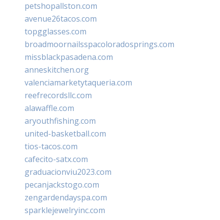
petshopallston.com
avenue26tacos.com
topgglasses.com
broadmoornailsspacoloradosprings.com
missblackpasadena.com
anneskitchen.org
valenciamarketytaqueria.com
reefrecordsllc.com
alawaffle.com
aryouthfishing.com
united-basketball.com
tios-tacos.com
cafecito-satx.com
graduacionviu2023.com
pecanjackstogo.com
zengardendayspa.com
sparklejewelryinc.com