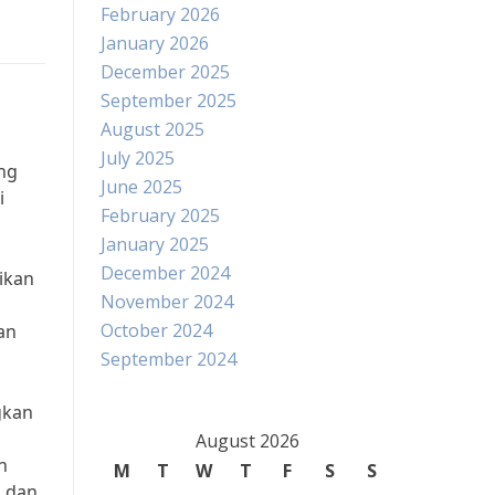
February 2026
January 2026
December 2025
September 2025
August 2025
July 2025
ng
June 2025
i
February 2025
January 2025
December 2024
ikan
November 2024
October 2024
an
September 2024
gkan
August 2026
n
M
T
W
T
F
S
S
g dan