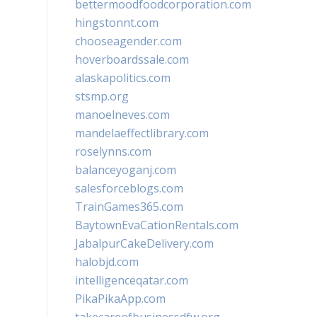
bettermoodfoodcorporation.com
hingstonnt.com
chooseagender.com
hoverboardssale.com
alaskapolitics.com
stsmp.org
manoelneves.com
mandelaeffectlibrary.com
roselynns.com
balanceyoganj.com
salesforceblogs.com
TrainGames365.com
BaytownEvaCationRentals.com
JabalpurCakeDelivery.com
halobjd.com
intelligenceqatar.com
PikaPikaApp.com