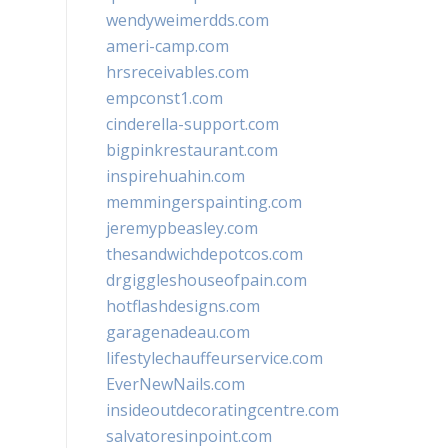
wendyweimerdds.com
ameri-camp.com
hrsreceivables.com
empconst1.com
cinderella-support.com
bigpinkrestaurant.com
inspirehuahin.com
memmingerspainting.com
jeremypbeasley.com
thesandwichdepotcos.com
drgiggleshouseofpain.com
hotflashdesigns.com
garagenadeau.com
lifestylechauffeurservice.com
EverNewNails.com
insideoutdecoratingcentre.com
salvatoresinpoint.com