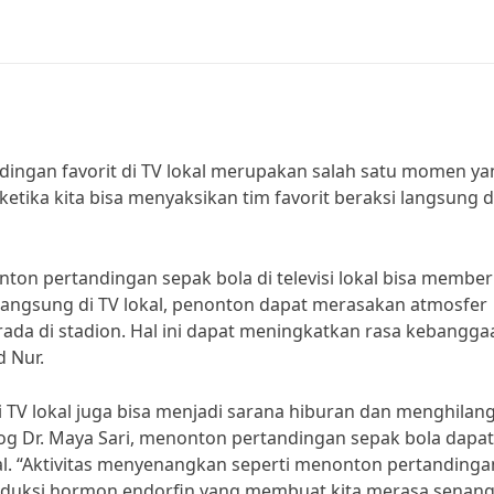
ingan favorit di TV lokal merupakan salah satu momen ya
etika kita bisa menyaksikan tim favorit beraksi langsung d
ton pertandingan sepak bola di televisi lokal bisa member
langsung di TV lokal, penonton dapat merasakan atmosfer
ada di stadion. Hal ini dapat meningkatkan rasa kebangga
 Nur.
i TV lokal juga bisa menjadi sarana hiburan dan menghilan
log Dr. Maya Sari, menonton pertandingan sepak bola dapat
al. “Aktivitas menyenangkan seperti menonton pertandinga
roduksi hormon endorfin yang membuat kita merasa senan