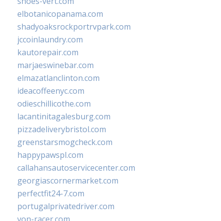
shoes-vert.com
elbotanicopanama.com
shadyoaksrockportrvpark.com
jccoinlaundry.com
kautorepair.com
marjaeswinebar.com
elmazatlanclinton.com
ideacoffeenyc.com
odieschillicothe.com
lacantinitagalesburg.com
pizzadeliverybristol.com
greenstarsmogcheck.com
happypawspl.com
callahansautoservicecenter.com
georgiascornermarket.com
perfectfit24-7.com
portugalprivatedriver.com
von-racer.com