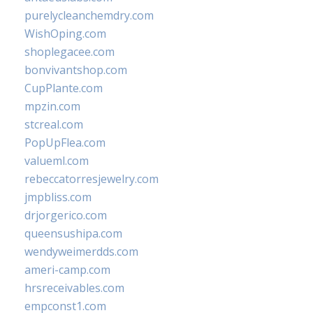
purelycleanchemdry.com
WishOping.com
shoplegacee.com
bonvivantshop.com
CupPlante.com
mpzin.com
stcreal.com
PopUpFlea.com
valueml.com
rebeccatorresjewelry.com
jmpbliss.com
drjorgerico.com
queensushipa.com
wendyweimerdds.com
ameri-camp.com
hrsreceivables.com
empconst1.com