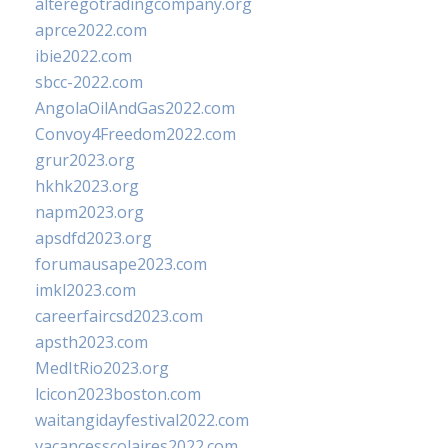
alteregotradingcompany.org
aprce2022.com
ibie2022.com
sbcc-2022.com
AngolaOilAndGas2022.com
Convoy4Freedom2022.com
grur2023.org
hkhk2023.org
napm2023.org
apsdfd2023.org
forumausape2023.com
imkl2023.com
careerfaircsd2023.com
apsth2023.com
MedItRio2023.org
lcicon2023boston.com
waitangidayfestival2022.com
vacancesscolaires2022.com