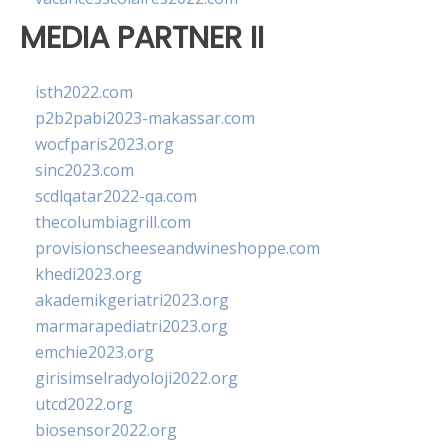
MEDIA PARTNER II
isth2022.com
p2b2pabi2023-makassar.com
wocfparis2023.org
sinc2023.com
scdlqatar2022-qa.com
thecolumbiagrill.com
provisionscheeseandwineshoppe.com
khedi2023.org
akademikgeriatri2023.org
marmarapediatri2023.org
emchie2023.org
girisimselradyoloji2022.org
utcd2022.org
biosensor2022.org