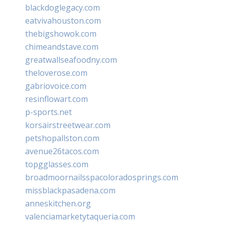
blackdoglegacy.com
eatvivahouston.com
thebigshowok.com
chimeandstave.com
greatwallseafoodny.com
theloverose.com
gabriovoice.com
resinflowart.com
p-sports.net
korsairstreetwear.com
petshopallston.com
avenue26tacos.com
topgglasses.com
broadmoornailsspacoloradosprings.com
missblackpasadena.com
anneskitchen.org
valenciamarketytaqueria.com