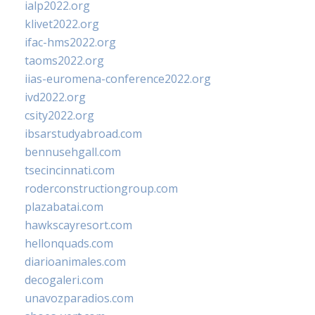
ialp2022.org
klivet2022.org
ifac-hms2022.org
taoms2022.org
iias-euromena-conference2022.org
ivd2022.org
csity2022.org
ibsarstudyabroad.com
bennusehgall.com
tsecincinnati.com
roderconstructiongroup.com
plazabatai.com
hawkscayresort.com
hellonquads.com
diarioanimales.com
decogaleri.com
unavozparadios.com