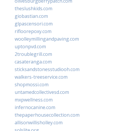
olivesburgberrypatch.com
theslushkids.com
giobastian.com
glpascensori.com
rifloorepoxy.com
woolleymillingandpaving.com
uptonpvd.com
2troublegrill.com
casateranga.com
sticksandstonesstudiooh.com
walkers-treeservice.com
shopmossi.com
untamedcollectivesd.com
mxpwellness.com
infernocanine.com
thepaperhousecollection.com
allisonwillisholley.com
solslite.org