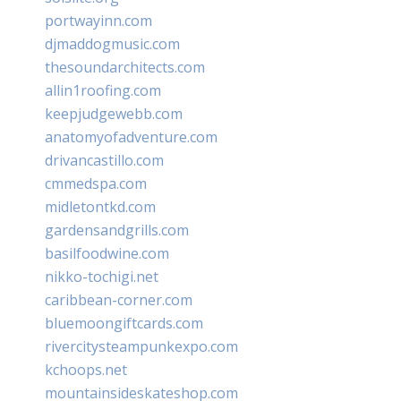
portwayinn.com
djmaddogmusic.com
thesoundarchitects.com
allin1roofing.com
keepjudgewebb.com
anatomyofadventure.com
drivancastillo.com
cmmedspa.com
midletontkd.com
gardensandgrills.com
basilfoodwine.com
nikko-tochigi.net
caribbean-corner.com
bluemoongiftcards.com
rivercitysteampunkexpo.com
kchoops.net
mountainsideskateshop.com