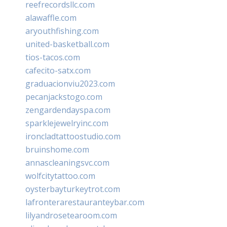
reefrecordsllc.com
alawaffle.com
aryouthfishing.com
united-basketball.com
tios-tacos.com
cafecito-satx.com
graduacionviu2023.com
pecanjackstogo.com
zengardendayspa.com
sparklejewelryinc.com
ironcladtattoostudio.com
bruinshome.com
annascleaningsvc.com
wolfcitytattoo.com
oysterbayturkeytrot.com
lafronterarestauranteybar.com
lilyandrosetearoom.com