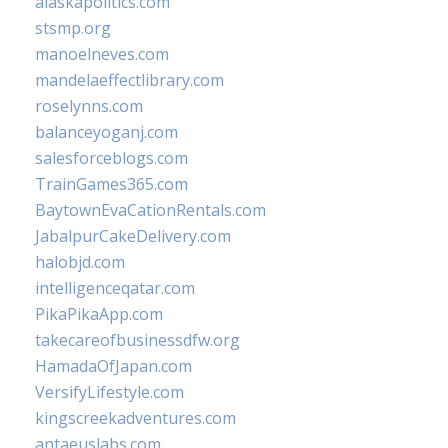
alaskapolitics.com
stsmp.org
manoelneves.com
mandelaeffectlibrary.com
roselynns.com
balanceyoganj.com
salesforceblogs.com
TrainGames365.com
BaytownEvaCationRentals.com
JabalpurCakeDelivery.com
halobjd.com
intelligenceqatar.com
PikaPikaApp.com
takecareofbusinessdfw.org
HamadaOfJapan.com
VersifyLifestyle.com
kingscreekadventures.com
antaeuslabs.com