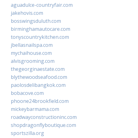
aguadulce-countryfair.com
jakehovis.com
bosswingsduluth.com
birminghamautocare.com
tonyscountrykitchen.com
jbellasnailspa.com
mychaihouse.com
alvisgrooming.com
thegeorginaestate.com
blythewoodseafood.com
paolosdelibangkok.com
bobacove.com
phoone24brookfield.com
mickeybarmama.com
roadwayconstructioninc.com
shopdragonflyboutique.com
sportszilla.org