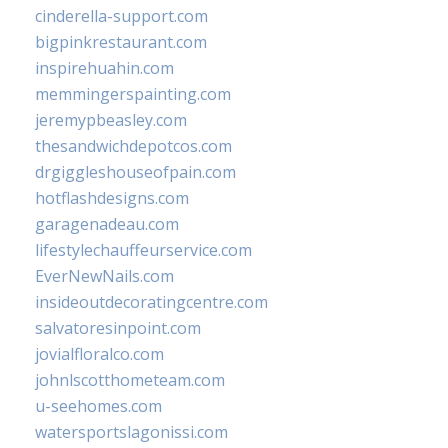
cinderella-support.com
bigpinkrestaurant.com
inspirehuahin.com
memmingerspainting.com
jeremypbeasley.com
thesandwichdepotcos.com
drgiggleshouseofpain.com
hotflashdesigns.com
garagenadeau.com
lifestylechauffeurservice.com
EverNewNails.com
insideoutdecoratingcentre.com
salvatoresinpoint.com
jovialfloralco.com
johnlscotthometeam.com
u-seehomes.com
watersportslagonissi.com