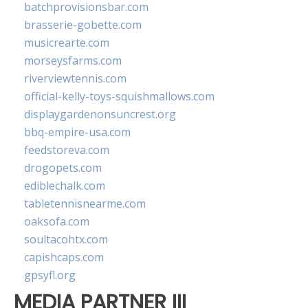
batchprovisionsbar.com
brasserie-gobette.com
musicrearte.com
morseysfarms.com
riverviewtennis.com
official-kelly-toys-squishmallows.com
displaygardenonsuncrest.org
bbq-empire-usa.com
feedstoreva.com
drogopets.com
ediblechalk.com
tabletennisnearme.com
oaksofa.com
soultacohtx.com
capishcaps.com
gpsyfl.org
MEDIA PARTNER III