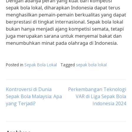
Dengan adanya peran yang kuat dari kompetisi
sepak bola lokal, diharapkan Indonesia dapat terus
menghasilkan pemain-pemain berkualitas yang dapat
berprestasi di tingkat internasional. Sepak bola lokal
bukan hanya menjadi ajang kompetisi semata, tetapi
juga merupakan sarana untuk menyemai bakat dan
menumbuhkan minat pada olahraga di Indonesia.
Posted in
Sepak Bola Lokal
Tagged
sepak bola lokal
Post
Kontroversi di Dunia
Perkembangan Teknologi
Sepak Bola Malaysia: Apa
VAR di Liga Sepak Bola
yang Terjadi?
Indonesia 2024
navigation