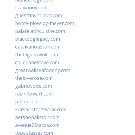
lizaivanov.com
guesttinyhomes.com
home-plow-by-meyer.com
palatelatincuisine.com
blackdoglegacy.com
eatvivahouston.com
thebigshowok.com
chimeandstave.com
greatwallseafoodny.com
theloverose.com
gabriovoice.com
resinflowart.com
p-sports.net
korsairstreetwear.com
petshopallston.com
avenue26tacos.com
topgglasses.com