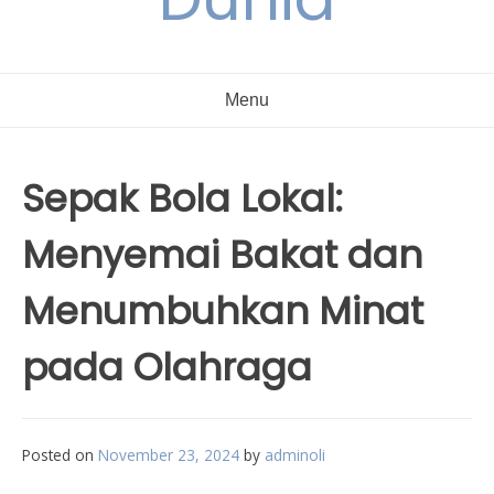
Menu
Sepak Bola Lokal:
Menyemai Bakat dan
Menumbuhkan Minat
pada Olahraga
Posted on
November 23, 2024
by
adminoli