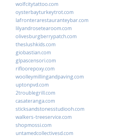
wolfcitytattoo.com
oysterbayturkeytrot.com
lafronterarestauranteybar.com
lilyandrosetearoom.com
olivesburgberrypatch.com
theslushkids.com
giobastian.com
glpascensori.com
rifloorepoxy.com
woolleymillingandpaving.com
uptonpvd.com
2troublegrill.com
casateranga.com
sticksandstonesstudiooh.com
walkers-treeservice.com
shopmossi.com
untamedcollectivesd.com