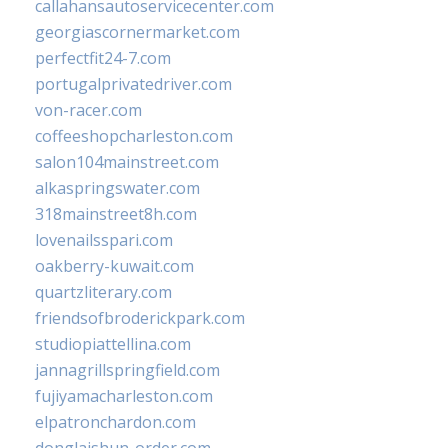
callahansautoservicecenter.com
georgiascornermarket.com
perfectfit24-7.com
portugalprivatedriver.com
von-racer.com
coffeeshopcharleston.com
salon104mainstreet.com
alkaspringswater.com
318mainstreet8h.com
lovenailsspari.com
oakberry-kuwait.com
quartzliterary.com
friendsofbroderickpark.com
studiopiattellina.com
jannagrillspringfield.com
fujiyamacharleston.com
elpatronchardon.com