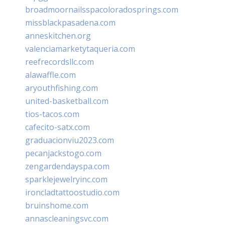
broadmoornailsspacoloradosprings.com
missblackpasadena.com
anneskitchen.org
valenciamarketytaqueria.com
reefrecordsllc.com
alawaffle.com
aryouthfishing.com
united-basketball.com
tios-tacos.com
cafecito-satx.com
graduacionviu2023.com
pecanjackstogo.com
zengardendayspa.com
sparklejewelryinc.com
ironcladtattoostudio.com
bruinshome.com
annascleaningsvc.com