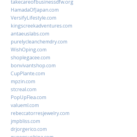
takecareofbusinessdfw.org
HamadaOfJapan.com
VersifyLifestyle.com
kingscreekadventures.com
antaeuslabs.com
purelycleanchemdry.com
WishOping.com
shoplegacee.com
bonvivantshop.com
CupPlante.com
mpzin.com
stcreal.com
PopUpFlea.com
valueml.com
rebeccatorresjewelry.com
jmpbliss.com
drjorgerico.com