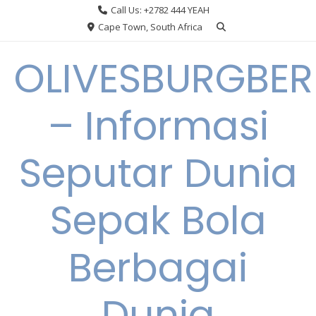
Skip
Call Us: +2782 444 YEAH
to
Cape Town, South Africa
content
OLIVESBURGBE
– Informasi
Seputar Dunia
Sepak Bola
Berbagai
Dunia