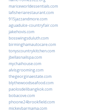
mariceworldessentials.com
lafisheriarestaurant.com
915jazzandmore.com
aguadulce-countryfair.com
jakehovis.com
bosswingsduluth.com
birminghamautocare.com
tonyscountrykitchen.com
jbellasnailspa.com
mychaihouse.com
alvisgrooming.com
thegeorginaestate.com
blythewoodseafood.com
paolosdelibangkok.com
bobacove.com
phoone24brookfield.com
mickeybarmama.com