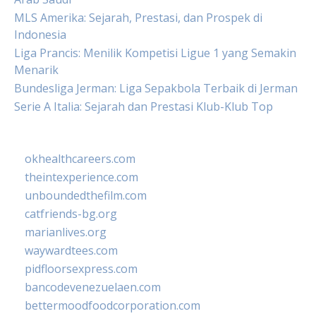
MLS Amerika: Sejarah, Prestasi, dan Prospek di
Indonesia
Liga Prancis: Menilik Kompetisi Ligue 1 yang Semakin
Menarik
Bundesliga Jerman: Liga Sepakbola Terbaik di Jerman
Serie A Italia: Sejarah dan Prestasi Klub-Klub Top
okhealthcareers.com
theintexperience.com
unboundedthefilm.com
catfriends-bg.org
marianlives.org
waywardtees.com
pidfloorsexpress.com
bancodevenezuelaen.com
bettermoodfoodcorporation.com