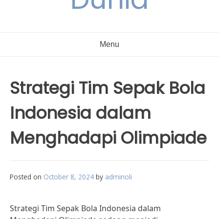
Menu
Strategi Tim Sepak Bola
Indonesia dalam
Menghadapi Olimpiade
Posted on
October 8, 2024
by
adminoli
Strategi Tim Sepak Bola Indonesia dalam