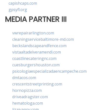
capishcaps.com
gpsyfl.org
MEDIA PARTNER III
vwrepairarlington.com
cleaningservicebaltimore-md.com
beckslandscapeandfence.com
vistaaltadelveramendi.com
coastlinecateringnc.com
cuesburgershouston.com
psicologiaespecializadaencampeche.com
dmtacos.com
crescentstreetprinting.com
hornopizza.com
driveadragster.com
hematologa.com
lizaivanov.com