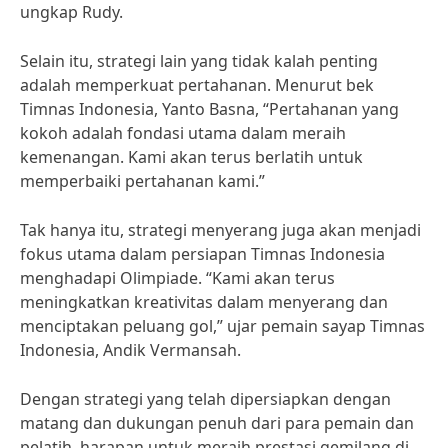
ungkap Rudy.
Selain itu, strategi lain yang tidak kalah penting
adalah memperkuat pertahanan. Menurut bek
Timnas Indonesia, Yanto Basna, “Pertahanan yang
kokoh adalah fondasi utama dalam meraih
kemenangan. Kami akan terus berlatih untuk
memperbaiki pertahanan kami.”
Tak hanya itu, strategi menyerang juga akan menjadi
fokus utama dalam persiapan Timnas Indonesia
menghadapi Olimpiade. “Kami akan terus
meningkatkan kreativitas dalam menyerang dan
menciptakan peluang gol,” ujar pemain sayap Timnas
Indonesia, Andik Vermansah.
Dengan strategi yang telah dipersiapkan dengan
matang dan dukungan penuh dari para pemain dan
pelatih, harapan untuk meraih prestasi gemilang di