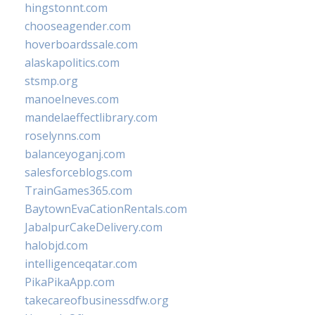
hingstonnt.com
chooseagender.com
hoverboardssale.com
alaskapolitics.com
stsmp.org
manoelneves.com
mandelaeffectlibrary.com
roselynns.com
balanceyoganj.com
salesforceblogs.com
TrainGames365.com
BaytownEvaCationRentals.com
JabalpurCakeDelivery.com
halobjd.com
intelligenceqatar.com
PikaPikaApp.com
takecareofbusinessdfw.org