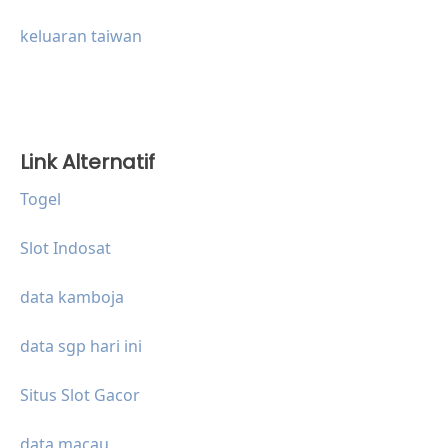
keluaran taiwan
Link Alternatif
Togel
Slot Indosat
data kamboja
data sgp hari ini
Situs Slot Gacor
data macau