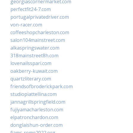
georgiascornermarket.com
perfectfit24-7.com
portugalprivatedriver.com
von-racer.com
coffeeshopcharleston.com
salon104mainstreet.com
alkaspringswater.com
318mainstreet8h.com
lovenailsspari.com
oakberry-kuwait.com
quartzliterary.com
friendsofbroderickpark.com
studiopiattellina.com
jannagrillspringfield.com
fujiyamacharleston.com
elpatronchardon.com
donglaishun-order.com
fiamc-rome2022.org