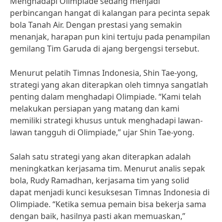
Menghadapi Olimpiade sedang menjadi
perbincangan hangat di kalangan para pecinta sepak
bola Tanah Air. Dengan prestasi yang semakin
menanjak, harapan pun kini tertuju pada penampilan
gemilang Tim Garuda di ajang bergengsi tersebut.
Menurut pelatih Timnas Indonesia, Shin Tae-yong,
strategi yang akan diterapkan oleh timnya sangatlah
penting dalam menghadapi Olimpiade. “Kami telah
melakukan persiapan yang matang dan kami
memiliki strategi khusus untuk menghadapi lawan-
lawan tangguh di Olimpiade,” ujar Shin Tae-yong.
Salah satu strategi yang akan diterapkan adalah
meningkatkan kerjasama tim. Menurut analis sepak
bola, Rudy Ramadhan, kerjasama tim yang solid
dapat menjadi kunci kesuksesan Timnas Indonesia di
Olimpiade. “Ketika semua pemain bisa bekerja sama
dengan baik, hasilnya pasti akan memuaskan,”