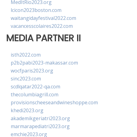
MedItRio2023.org
lcicon2023boston.com
waitangidayfestival2022.com
vacancesscolaires2022.com
MEDIA PARTNER II
isth2022.com
p2b2pabi2023-makassar.com
wocfparis2023.org
sinc2023.com
scdlqatar2022-qa.com
thecolumbiagrill.com
provisionscheeseandwineshoppe.com
khedi2023.org
akademikgeriatri2023.org
marmarapediatri2023.org
emchie2023.org