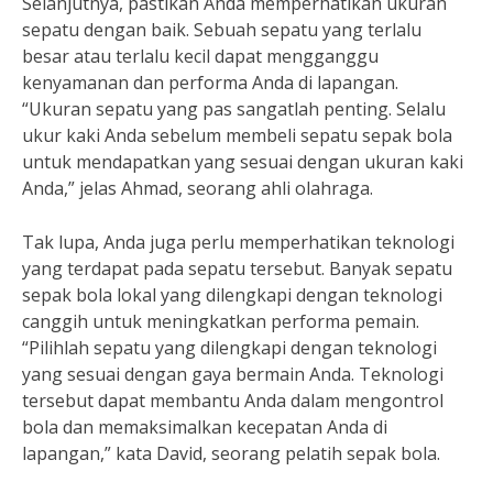
Selanjutnya, pastikan Anda memperhatikan ukuran
sepatu dengan baik. Sebuah sepatu yang terlalu
besar atau terlalu kecil dapat mengganggu
kenyamanan dan performa Anda di lapangan.
“Ukuran sepatu yang pas sangatlah penting. Selalu
ukur kaki Anda sebelum membeli sepatu sepak bola
untuk mendapatkan yang sesuai dengan ukuran kaki
Anda,” jelas Ahmad, seorang ahli olahraga.
Tak lupa, Anda juga perlu memperhatikan teknologi
yang terdapat pada sepatu tersebut. Banyak sepatu
sepak bola lokal yang dilengkapi dengan teknologi
canggih untuk meningkatkan performa pemain.
“Pilihlah sepatu yang dilengkapi dengan teknologi
yang sesuai dengan gaya bermain Anda. Teknologi
tersebut dapat membantu Anda dalam mengontrol
bola dan memaksimalkan kecepatan Anda di
lapangan,” kata David, seorang pelatih sepak bola.