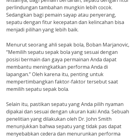
Misalnya, bagi pemain bertahan, sepatu dengan fitur
perlindungan tambahan mungkin lebih cocok.
Sedangkan bagi pemain sayap atau penyerang,
sepatu dengan fitur kecepatan dan kelincahan bisa
menjadi pilihan yang lebih baik.
Menurut seorang ahli sepak bola, Boban Marjanovic,
“Memilih sepatu sepak bola yang sesuai dengan
posisi bermain dan gaya permainan Anda dapat
membantu meningkatkan performa Anda di
lapangan.” Oleh karena itu, penting untuk
mempertimbangkan faktor-faktor tersebut saat
memilih sepatu sepak bola.
Selain itu, pastikan sepatu yang Anda pilih nyaman
dipakai dan sesuai dengan ukuran kaki Anda. Sebuah
penelitian yang dilakukan oleh Dr. John Smith
menunjukkan bahwa sepatu yang tidak pas dapat
menyebabkan cedera dan menurunkan performa