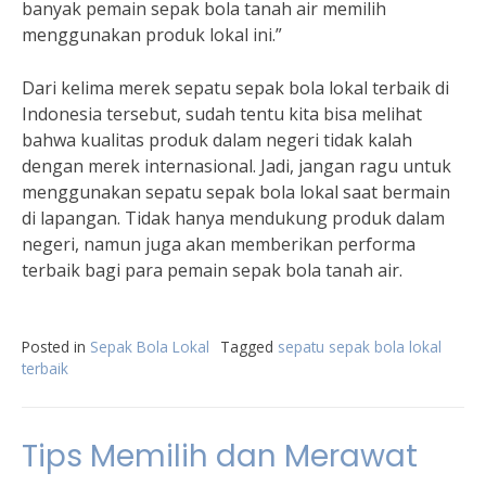
banyak pemain sepak bola tanah air memilih
menggunakan produk lokal ini.”
Dari kelima merek sepatu sepak bola lokal terbaik di
Indonesia tersebut, sudah tentu kita bisa melihat
bahwa kualitas produk dalam negeri tidak kalah
dengan merek internasional. Jadi, jangan ragu untuk
menggunakan sepatu sepak bola lokal saat bermain
di lapangan. Tidak hanya mendukung produk dalam
negeri, namun juga akan memberikan performa
terbaik bagi para pemain sepak bola tanah air.
Posted in
Sepak Bola Lokal
Tagged
sepatu sepak bola lokal
terbaik
Tips Memilih dan Merawat