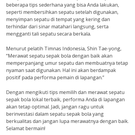
beberapa tips sederhana yang bisa Anda lakukan,
seperti membersihkan sepatu setelah digunakan,
menyimpan sepatu di tempat yang kering dan
terhindar dari sinar matahari langsung, serta
mengganti tali sepatu secara berkala.
Menurut pelatih Timnas Indonesia, Shin Tae-yong,
“Merawat sepatu sepak bola dengan baik akan
memperpanjang umur sepatu dan membuatnya tetap
nyaman saat digunakan. Hal ini akan berdampak
positif pada performa pemain di lapangan.”
Dengan mengikuti tips memilih dan merawat sepatu
sepak bola lokal terbaik, performa Anda di lapangan
akan tetap optimal. Jadi, jangan ragu untuk
berinvestasi dalam sepatu sepak bola yang
berkualitas dan jangan lupa merawatnya dengan baik.
Selamat bermain!