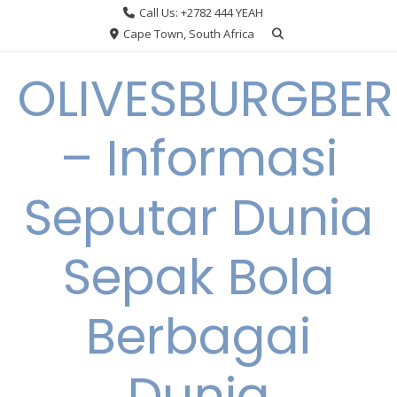
Skip
Call Us: +2782 444 YEAH
to
Cape Town, South Africa
content
OLIVESBURGBE
– Informasi
Seputar Dunia
Sepak Bola
Berbagai
Dunia