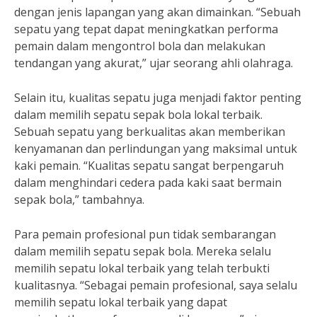
dengan jenis lapangan yang akan dimainkan. “Sebuah
sepatu yang tepat dapat meningkatkan performa
pemain dalam mengontrol bola dan melakukan
tendangan yang akurat,” ujar seorang ahli olahraga.
Selain itu, kualitas sepatu juga menjadi faktor penting
dalam memilih sepatu sepak bola lokal terbaik.
Sebuah sepatu yang berkualitas akan memberikan
kenyamanan dan perlindungan yang maksimal untuk
kaki pemain. “Kualitas sepatu sangat berpengaruh
dalam menghindari cedera pada kaki saat bermain
sepak bola,” tambahnya.
Para pemain profesional pun tidak sembarangan
dalam memilih sepatu sepak bola. Mereka selalu
memilih sepatu lokal terbaik yang telah terbukti
kualitasnya. “Sebagai pemain profesional, saya selalu
memilih sepatu lokal terbaik yang dapat