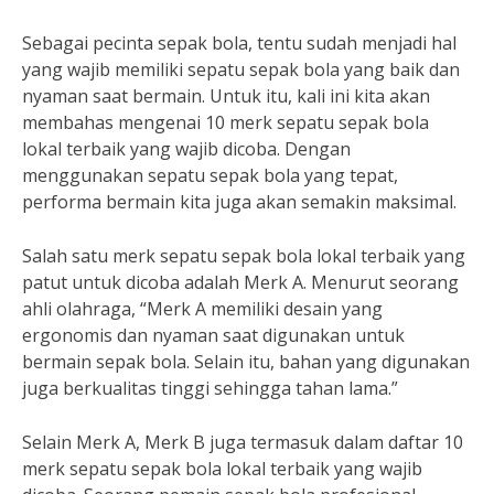
Sebagai pecinta sepak bola, tentu sudah menjadi hal
yang wajib memiliki sepatu sepak bola yang baik dan
nyaman saat bermain. Untuk itu, kali ini kita akan
membahas mengenai 10 merk sepatu sepak bola
lokal terbaik yang wajib dicoba. Dengan
menggunakan sepatu sepak bola yang tepat,
performa bermain kita juga akan semakin maksimal.
Salah satu merk sepatu sepak bola lokal terbaik yang
patut untuk dicoba adalah Merk A. Menurut seorang
ahli olahraga, “Merk A memiliki desain yang
ergonomis dan nyaman saat digunakan untuk
bermain sepak bola. Selain itu, bahan yang digunakan
juga berkualitas tinggi sehingga tahan lama.”
Selain Merk A, Merk B juga termasuk dalam daftar 10
merk sepatu sepak bola lokal terbaik yang wajib