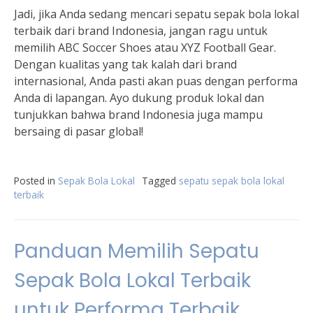
Jadi, jika Anda sedang mencari sepatu sepak bola lokal
terbaik dari brand Indonesia, jangan ragu untuk
memilih ABC Soccer Shoes atau XYZ Football Gear.
Dengan kualitas yang tak kalah dari brand
internasional, Anda pasti akan puas dengan performa
Anda di lapangan. Ayo dukung produk lokal dan
tunjukkan bahwa brand Indonesia juga mampu
bersaing di pasar global!
Posted in
Sepak Bola Lokal
Tagged
sepatu sepak bola lokal
terbaik
Panduan Memilih Sepatu
Sepak Bola Lokal Terbaik
untuk Performa Terbaik