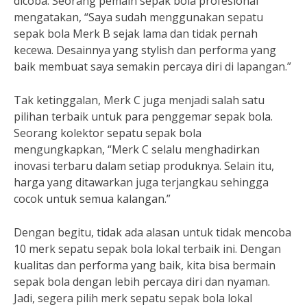
dicoba. Seorang pemain sepak bola profesional
mengatakan, “Saya sudah menggunakan sepatu
sepak bola Merk B sejak lama dan tidak pernah
kecewa. Desainnya yang stylish dan performa yang
baik membuat saya semakin percaya diri di lapangan.”
Tak ketinggalan, Merk C juga menjadi salah satu
pilihan terbaik untuk para penggemar sepak bola.
Seorang kolektor sepatu sepak bola
mengungkapkan, “Merk C selalu menghadirkan
inovasi terbaru dalam setiap produknya. Selain itu,
harga yang ditawarkan juga terjangkau sehingga
cocok untuk semua kalangan.”
Dengan begitu, tidak ada alasan untuk tidak mencoba
10 merk sepatu sepak bola lokal terbaik ini. Dengan
kualitas dan performa yang baik, kita bisa bermain
sepak bola dengan lebih percaya diri dan nyaman.
Jadi, segera pilih merk sepatu sepak bola lokal