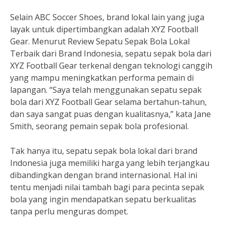
Selain ABC Soccer Shoes, brand lokal lain yang juga
layak untuk dipertimbangkan adalah XYZ Football
Gear. Menurut Review Sepatu Sepak Bola Lokal
Terbaik dari Brand Indonesia, sepatu sepak bola dari
XYZ Football Gear terkenal dengan teknologi canggih
yang mampu meningkatkan performa pemain di
lapangan. “Saya telah menggunakan sepatu sepak
bola dari XYZ Football Gear selama bertahun-tahun,
dan saya sangat puas dengan kualitasnya,” kata Jane
Smith, seorang pemain sepak bola profesional.
Tak hanya itu, sepatu sepak bola lokal dari brand
Indonesia juga memiliki harga yang lebih terjangkau
dibandingkan dengan brand internasional. Hal ini
tentu menjadi nilai tambah bagi para pecinta sepak
bola yang ingin mendapatkan sepatu berkualitas
tanpa perlu menguras dompet.