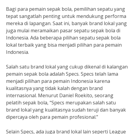
Bagi para pemain sepak bola, pemilihan sepatu yang
tepat sangatlah penting untuk mendukung performa
mereka di lapangan. Saat ini, banyak brand lokal yang
juga mulai meramaikan pasar sepatu sepak bola di
Indonesia. Ada beberapa pilihan sepatu sepak bola
lokal terbaik yang bisa menjadi pilihan para pemain
Indonesia.
Salah satu brand lokal yang cukup dikenal di kalangan
pemain sepak bola adalah Specs. Specs telah lama
menjadi pilihan para pemain Indonesia karena
kualitasnya yang tidak kalah dengan brand
internasional. Menurut Daniel Roekito, seorang
pelatih sepak bola, “Specs merupakan salah satu
brand lokal yang kualitasnya sudah teruji dan banyak
dipercaya oleh para pemain profesional.”
Selain Specs, ada juga brand lokal lain seperti League