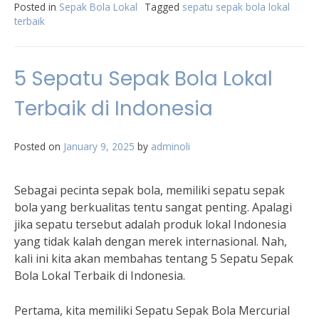
Posted in
Sepak Bola Lokal
Tagged
sepatu sepak bola lokal
terbaik
5 Sepatu Sepak Bola Lokal
Terbaik di Indonesia
Posted on
January 9, 2025
by
adminoli
Sebagai pecinta sepak bola, memiliki sepatu sepak
bola yang berkualitas tentu sangat penting. Apalagi
jika sepatu tersebut adalah produk lokal Indonesia
yang tidak kalah dengan merek internasional. Nah,
kali ini kita akan membahas tentang 5 Sepatu Sepak
Bola Lokal Terbaik di Indonesia.
Pertama, kita memiliki Sepatu Sepak Bola Mercurial