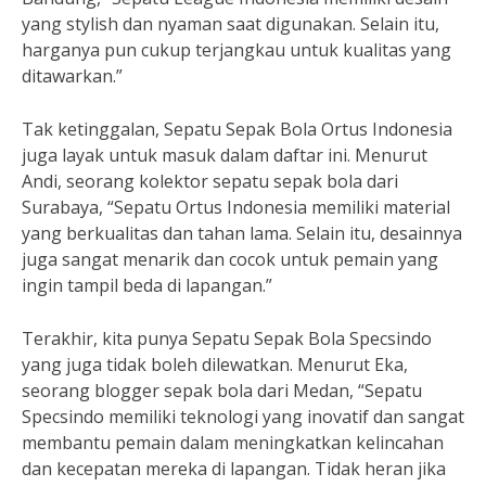
yang stylish dan nyaman saat digunakan. Selain itu,
harganya pun cukup terjangkau untuk kualitas yang
ditawarkan.”
Tak ketinggalan, Sepatu Sepak Bola Ortus Indonesia
juga layak untuk masuk dalam daftar ini. Menurut
Andi, seorang kolektor sepatu sepak bola dari
Surabaya, “Sepatu Ortus Indonesia memiliki material
yang berkualitas dan tahan lama. Selain itu, desainnya
juga sangat menarik dan cocok untuk pemain yang
ingin tampil beda di lapangan.”
Terakhir, kita punya Sepatu Sepak Bola Specsindo
yang juga tidak boleh dilewatkan. Menurut Eka,
seorang blogger sepak bola dari Medan, “Sepatu
Specsindo memiliki teknologi yang inovatif dan sangat
membantu pemain dalam meningkatkan kelincahan
dan kecepatan mereka di lapangan. Tidak heran jika