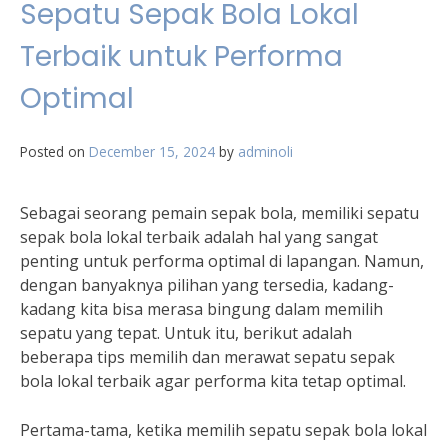
Sepatu Sepak Bola Lokal
Terbaik untuk Performa
Optimal
Posted on
December 15, 2024
by
adminoli
Sebagai seorang pemain sepak bola, memiliki sepatu
sepak bola lokal terbaik adalah hal yang sangat
penting untuk performa optimal di lapangan. Namun,
dengan banyaknya pilihan yang tersedia, kadang-
kadang kita bisa merasa bingung dalam memilih
sepatu yang tepat. Untuk itu, berikut adalah
beberapa tips memilih dan merawat sepatu sepak
bola lokal terbaik agar performa kita tetap optimal.
Pertama-tama, ketika memilih sepatu sepak bola lokal