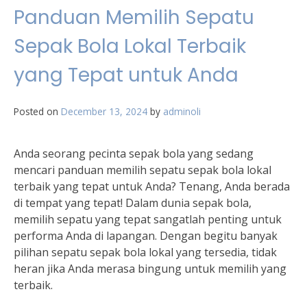
Panduan Memilih Sepatu
Sepak Bola Lokal Terbaik
yang Tepat untuk Anda
Posted on
December 13, 2024
by
adminoli
Anda seorang pecinta sepak bola yang sedang
mencari panduan memilih sepatu sepak bola lokal
terbaik yang tepat untuk Anda? Tenang, Anda berada
di tempat yang tepat! Dalam dunia sepak bola,
memilih sepatu yang tepat sangatlah penting untuk
performa Anda di lapangan. Dengan begitu banyak
pilihan sepatu sepak bola lokal yang tersedia, tidak
heran jika Anda merasa bingung untuk memilih yang
terbaik.