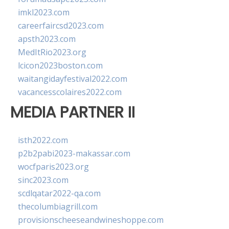
imkl2023.com
careerfaircsd2023.com
apsth2023.com
MedItRio2023.org
lcicon2023boston.com
waitangidayfestival2022.com
vacancesscolaires2022.com
MEDIA PARTNER II
isth2022.com
p2b2pabi2023-makassar.com
wocfparis2023.org
sinc2023.com
scdlqatar2022-qa.com
thecolumbiagrill.com
provisionscheeseandwineshoppe.com