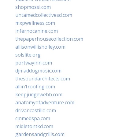
shopmossi.com
untamedcollectivesd.com
mxpwellness.com
infernocanine.com
thepaperhousecollection.com
allisonwillisholley.com
solslite.org
portwayinn.com
djmaddogmusic.com
thesoundarchitects.com
allin1roofing.com
keepjudgewebb.com
anatomyofadventure.com
drivancastillo.com
cmmedspa.com
midletontkd.com
gardensandgrills.com