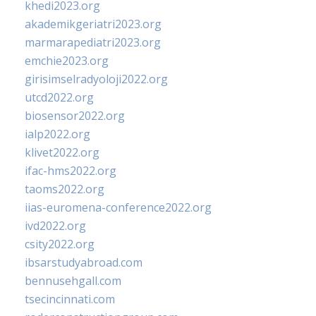
khedi2023.org
akademikgeriatri2023.org
marmarapediatri2023.org
emchie2023.org
girisimselradyoloji2022.org
utcd2022.org
biosensor2022.org
ialp2022.org
klivet2022.org
ifac-hms2022.org
taoms2022.org
iias-euromena-conference2022.org
ivd2022.org
csity2022.org
ibsarstudyabroad.com
bennusehgall.com
tsecincinnati.com