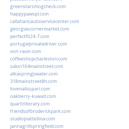
greenstarsmogcheck.com
happypawspl.com
callahansautoservicecenter.com
georgiascornermarket.com
perfectfit24-7.com
portugalprivatedriver.com
von-racer.com
coffeeshopcharleston.com
salon104mainstreet.com
alkaspringswater.com
318mainstreet8h.com
lovenailsspari.com
oakberry-kuwait.com
quartzliterary.com
friendsofbroderickpark.com
studiopiattellina.com
jannagrillspringfield.com