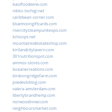
basilfoodwine.com
nikko-tochigi.net
caribbean-corner.com
bluemoongiftcards.com
rivercitysteampunkexpo.com
kchoops.net
mountainsideskateshop.com
kirtlandcitytavern.com
301nutritionspot.com
ammos-stores.com
loceanecreations.com
birdsongridgefarm.com
joiedevivblog.com
valera-amsterdam.com
libertybrandhemp.com
norwoodinnwi.com
neighboursmarket.com