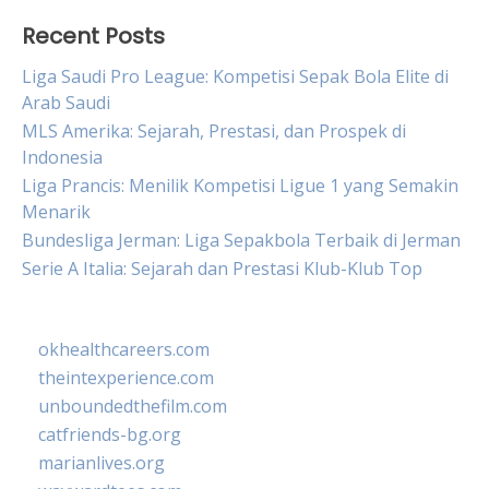
Recent Posts
Liga Saudi Pro League: Kompetisi Sepak Bola Elite di
Arab Saudi
MLS Amerika: Sejarah, Prestasi, dan Prospek di
Indonesia
Liga Prancis: Menilik Kompetisi Ligue 1 yang Semakin
Menarik
Bundesliga Jerman: Liga Sepakbola Terbaik di Jerman
Serie A Italia: Sejarah dan Prestasi Klub-Klub Top
okhealthcareers.com
theintexperience.com
unboundedthefilm.com
catfriends-bg.org
marianlives.org