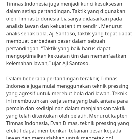
Timnas Indonesia juga menjadi kunci kesuksesan
dalam setiap pertandingan. Taktik yang digunakan
oleh Timnas Indonesia biasanya didasarkan pada
analisis lawan dan kekuatan tim sendiri. Menurut
analis sepak bola, Aji Santoso, taktik yang tepat dapat
membuat perbedaan besar dalam sebuah
pertandingan. “Taktik yang baik harus dapat
mengoptimalkan kekuatan tim dan memanfaatkan
kelemahan lawan,” ujar Aji Santoso.
Dalam beberapa pertandingan terakhir, Timnas
Indonesia juga mulai menggunakan teknik pressing
yang agresif untuk merebut bola dari lawan. Teknik
ini membutuhkan kerja sama yang baik antara para
pemain dan kedisiplinan dalam menjalankan taktik
yang telah ditentukan oleh pelatih. Menurut kapten
Timnas Indonesia, Evan Dimas, teknik pressing yang
efektif dapat memberikan tekanan besar kepada
lawan dan memudahkan untuk mencetak gol.