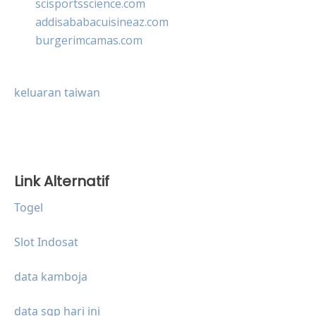
scisportsscience.com
addisababacuisineaz.com
burgerimcamas.com
keluaran taiwan
Link Alternatif
Togel
Slot Indosat
data kamboja
data sgp hari ini