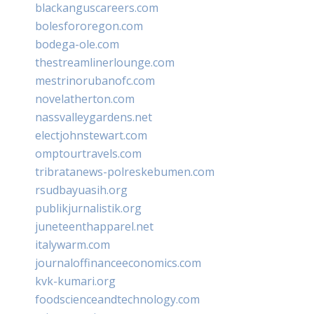
blackanguscareers.com
bolesfororegon.com
bodega-ole.com
thestreamlinerlounge.com
mestrinorubanofc.com
novelatherton.com
nassvalleygardens.net
electjohnstewart.com
omptourtravels.com
tribratanews-polreskebumen.com
rsudbayuasih.org
publikjurnalistik.org
juneteenthapparel.net
italywarm.com
journaloffinanceeconomics.com
kvk-kumari.org
foodscienceandtechnology.com