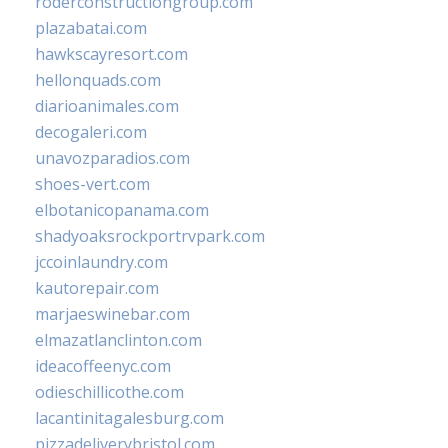
roderconstructiongroup.com
plazabatai.com
hawkscayresort.com
hellonquads.com
diarioanimales.com
decogaleri.com
unavozparadios.com
shoes-vert.com
elbotanicopanama.com
shadyoaksrockportrvpark.com
jccoinlaundry.com
kautorepair.com
marjaeswinebar.com
elmazatlanclinton.com
ideacoffeenyc.com
odieschillicothe.com
lacantinitagalesburg.com
pizzadeliverybristol.com