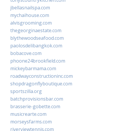
tonyscountrykitchen.com
jbellasnailspa.com
mychaihouse.com
alvisgrooming.com
thegeorginaestate.com
blythewoodseafood.com
paolosdelibangkok.com
bobacove.com
phoone24brookfield.com
mickeybarmama.com
roadwayconstructioninc.com
shopdragonflyboutique.com
sportszilla.org
batchprovisionsbar.com
brasserie-gobette.com
musicrearte.com
morseysfarms.com
riverviewtennis.com