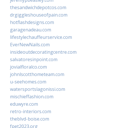
jeremypbeasley.com
thesandwichdepotcos.com
drgiggleshouseofpain.com
hotflashdesigns.com
garagenadeau.com
lifestylechauffeurservice.com
EverNewNails.com
insideoutdecoratingcentre.com
salvatoresinpoint.com
jovialfloralco.com
johnlscotthometeam.com
u-seehomes.com
watersportslagonissi.com
mischieffashion.com
eduwyre.com
retro-interiors.com
theblvd-boise.com
fpet2023.org