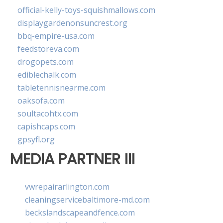
official-kelly-toys-squishmallows.com
displaygardenonsuncrest.org
bbq-empire-usa.com
feedstoreva.com
drogopets.com
ediblechalk.com
tabletennisnearme.com
oaksofa.com
soultacohtx.com
capishcaps.com
gpsyfl.org
MEDIA PARTNER III
vwrepairarlington.com
cleaningservicebaltimore-md.com
beckslandscapeandfence.com