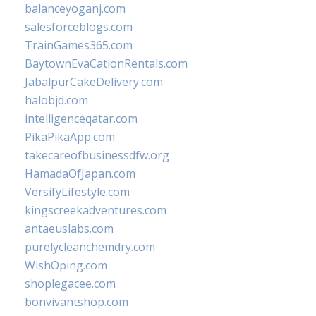
balanceyoganj.com
salesforceblogs.com
TrainGames365.com
BaytownEvaCationRentals.com
JabalpurCakeDelivery.com
halobjd.com
intelligenceqatar.com
PikaPikaApp.com
takecareofbusinessdfw.org
HamadaOfJapan.com
VersifyLifestyle.com
kingscreekadventures.com
antaeuslabs.com
purelycleanchemdry.com
WishOping.com
shoplegacee.com
bonvivantshop.com