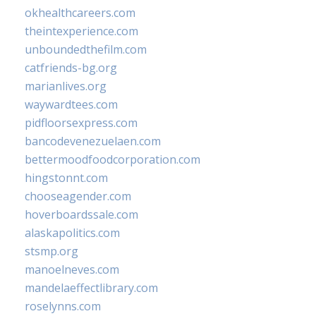
okhealthcareers.com
theintexperience.com
unboundedthefilm.com
catfriends-bg.org
marianlives.org
waywardtees.com
pidfloorsexpress.com
bancodevenezuelaen.com
bettermoodfoodcorporation.com
hingstonnt.com
chooseagender.com
hoverboardssale.com
alaskapolitics.com
stsmp.org
manoelneves.com
mandelaeffectlibrary.com
roselynns.com