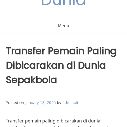
Menu
Transfer Pemain Paling
Dibicarakan di Dunia
Sepakbola
Posted on
January 18, 2025
by
adminoli
Transfer pemain paling dibicarakan di dunia