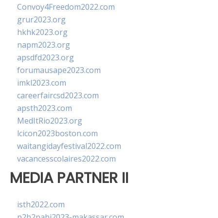
Convoy4Freedom2022.com
grur2023.org
hkhk2023.org
napm2023.org
apsdfd2023.org
forumausape2023.com
imkl2023.com
careerfaircsd2023.com
apsth2023.com
MedItRio2023.org
lcicon2023boston.com
waitangidayfestival2022.com
vacancesscolaires2022.com
MEDIA PARTNER II
isth2022.com
p2b2pabi2023-makassar.com