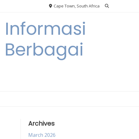
Cape Town, South Africa
Informasi
a Berbagai
Archives
March 2026