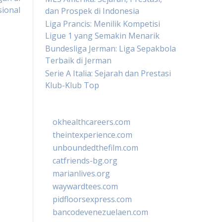
sional
dan Prospek di Indonesia
Liga Prancis: Menilik Kompetisi
Ligue 1 yang Semakin Menarik
Bundesliga Jerman: Liga Sepakbola
Terbaik di Jerman
Serie A Italia: Sejarah dan Prestasi
Klub-Klub Top
okhealthcareers.com
theintexperience.com
unboundedthefilm.com
catfriends-bg.org
marianlives.org
waywardtees.com
pidfloorsexpress.com
bancodevenezuelaen.com