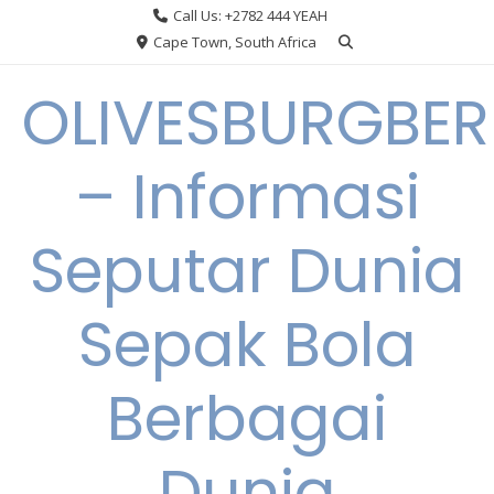
Skip
Call Us: +2782 444 YEAH
to
Cape Town, South Africa
content
OLIVESBURGBE
– Informasi
Seputar Dunia
Sepak Bola
Berbagai
Dunia