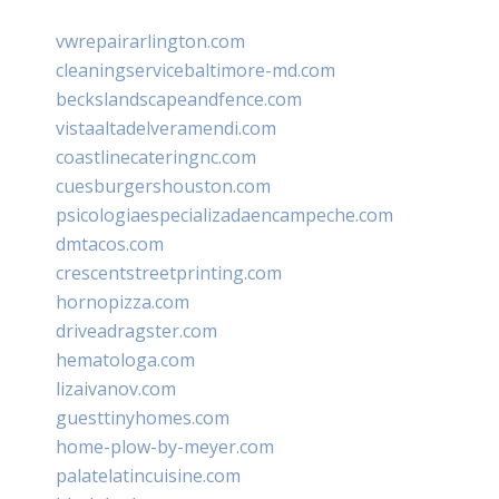
vwrepairarlington.com
cleaningservicebaltimore-md.com
beckslandscapeandfence.com
vistaaltadelveramendi.com
coastlinecateringnc.com
cuesburgershouston.com
psicologiaespecializadaencampeche.com
dmtacos.com
crescentstreetprinting.com
hornopizza.com
driveadragster.com
hematologa.com
lizaivanov.com
guesttinyhomes.com
home-plow-by-meyer.com
palatelatincuisine.com