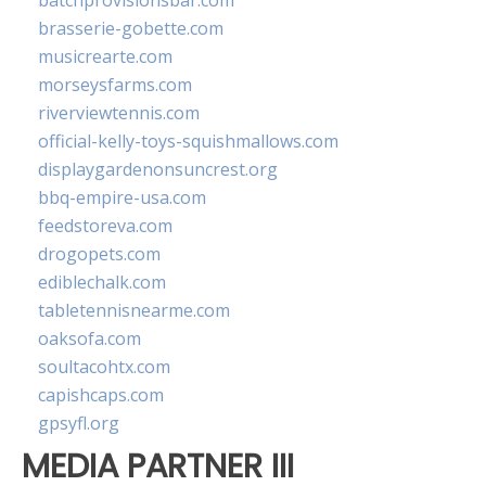
batchprovisionsbar.com
brasserie-gobette.com
musicrearte.com
morseysfarms.com
riverviewtennis.com
official-kelly-toys-squishmallows.com
displaygardenonsuncrest.org
bbq-empire-usa.com
feedstoreva.com
drogopets.com
ediblechalk.com
tabletennisnearme.com
oaksofa.com
soultacohtx.com
capishcaps.com
gpsyfl.org
MEDIA PARTNER III