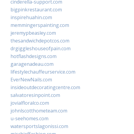
cinderella-support.com
bigpinkrestaurant.com
inspirehuahin.com
memmingerspainting.com
jeremypbeasley.com
thesandwichdepotcos.com
drgiggleshouseofpain.com
hotflashdesigns.com
garagenadeau.com
lifestylechauffeurservice.com
EverNewNails.com
insideoutdecoratingcentre.com
salvatoresinpoint.com
jovialfloralco.com
johnlscotthometeam.com
u-seehomes.com
watersportslagonissi.com