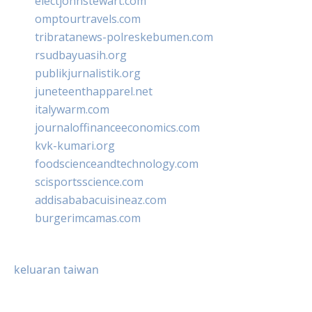
electjohnstewart.com
omptourtravels.com
tribratanews-polreskebumen.com
rsudbayuasih.org
publikjurnalistik.org
juneteenthapparel.net
italywarm.com
journaloffinanceeconomics.com
kvk-kumari.org
foodscienceandtechnology.com
scisportsscience.com
addisababacuisineaz.com
burgerimcamas.com
keluaran taiwan