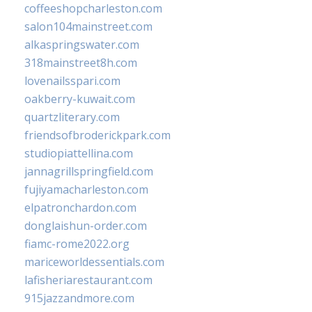
coffeeshopcharleston.com
salon104mainstreet.com
alkaspringswater.com
318mainstreet8h.com
lovenailsspari.com
oakberry-kuwait.com
quartzliterary.com
friendsofbroderickpark.com
studiopiattellina.com
jannagrillspringfield.com
fujiyamacharleston.com
elpatronchardon.com
donglaishun-order.com
fiamc-rome2022.org
mariceworldessentials.com
lafisheriarestaurant.com
915jazzandmore.com