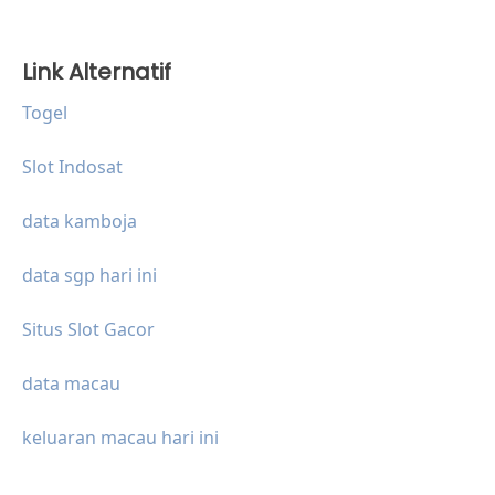
Link Alternatif
Togel
Slot Indosat
data kamboja
data sgp hari ini
Situs Slot Gacor
data macau
keluaran macau hari ini