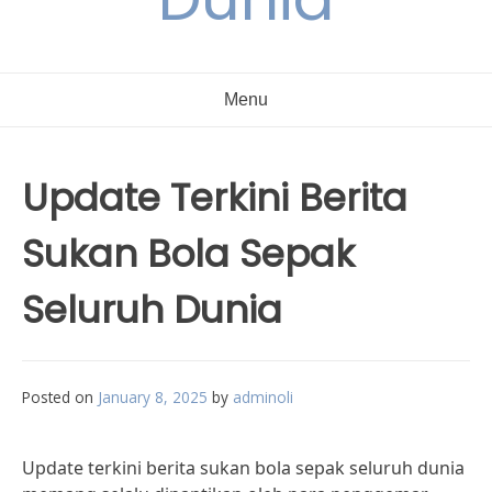
Menu
Update Terkini Berita
Sukan Bola Sepak
Seluruh Dunia
Posted on
January 8, 2025
by
adminoli
Update terkini berita sukan bola sepak seluruh dunia