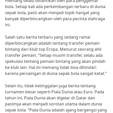
memang selalu dinantikan oleh para penggemar
bola. Setiap kali ada perkembangan terbaru di dunia
sepak bola, pasti akan menjadi topik hangat yang
banyak diperbincangkan oleh para pecinta olahraga
ini.
Salah satu berita terbaru yang sedang ramai
diperbincangkan adalah tentang transfer pemain
bintang dari klub top Eropa. Menurut seorang ahli
transfer pemain, “Setiap musim transfer, selalu ada
spekulasi tentang pemain bintang yang akan pindah
ke klub lain. Hal ini memang tidak bisa dihindari
karena persaingan di dunia sepak bola sangat ketat.”
Selain itu, tidak ketinggalan juga berita tentang
turnamen besar seperti Piala Dunia atau Euro. Pada
tahun ini, Piala Dunia akan digelar di Qatar dan
pastinya akan menjadi sorotan utama dalam dunia
sepak bola. “Piala Dunia adalah ajang bergengsi yang