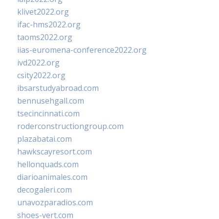
klivet2022.org
ifac-hms2022.org
taoms2022.org
iias-euromena-conference2022.org
ivd2022.org
csity2022.org
ibsarstudyabroad.com
bennusehgall.com
tsecincinnati.com
roderconstructiongroup.com
plazabatai.com
hawkscayresort.com
hellonquads.com
diarioanimales.com
decogaleri.com
unavozparadios.com
shoes-vert.com