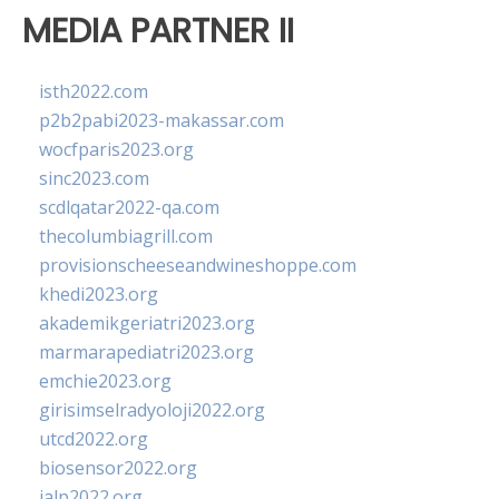
MEDIA PARTNER II
isth2022.com
p2b2pabi2023-makassar.com
wocfparis2023.org
sinc2023.com
scdlqatar2022-qa.com
thecolumbiagrill.com
provisionscheeseandwineshoppe.com
khedi2023.org
akademikgeriatri2023.org
marmarapediatri2023.org
emchie2023.org
girisimselradyoloji2022.org
utcd2022.org
biosensor2022.org
ialp2022.org