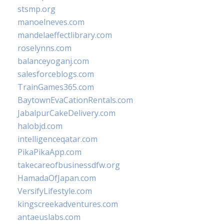
stsmp.org
manoelneves.com
mandelaeffectlibrary.com
roselynns.com
balanceyoganj.com
salesforceblogs.com
TrainGames365.com
BaytownEvaCationRentals.com
JabalpurCakeDelivery.com
halobjd.com
intelligenceqatar.com
PikaPikaApp.com
takecareofbusinessdfw.org
HamadaOfJapan.com
VersifyLifestyle.com
kingscreekadventures.com
antaeuslabs.com