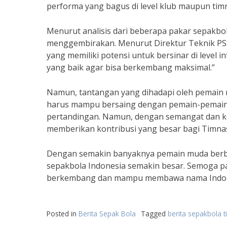
performa yang bagus di level klub maupun tim
Menurut analisis dari beberapa pakar sepakbo
menggembirakan. Menurut Direktur Teknik PSSI
yang memiliki potensi untuk bersinar di level
yang baik agar bisa berkembang maksimal.”
Namun, tantangan yang dihadapi oleh pemain m
harus mampu bersaing dengan pemain-pemain 
pertandingan. Namun, dengan semangat dan ker
memberikan kontribusi yang besar bagi Timnas
Dengan semakin banyaknya pemain muda berba
sepakbola Indonesia semakin besar. Semoga p
berkembang dan mampu membawa nama Indonesi
Posted in
Berita Sepak Bola
Tagged
berita sepakbola 