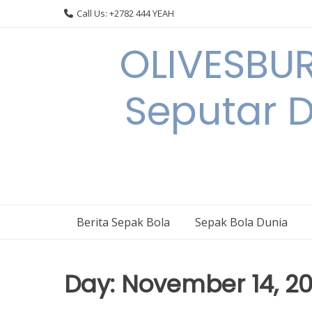
Skip
Call Us: +2782 444 YEAH
to
content
OLIVESBU
Seputar D
Berita Sepak Bola
Sepak Bola Dunia
Day:
November 14, 2