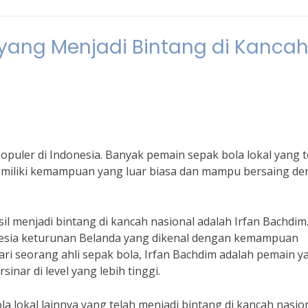
 yang Menjadi Bintang di Kanca
puler di Indonesia. Banyak pemain sepak bola lokal yang t
memiliki kemampuan yang luar biasa dan mampu bersaing d
il menjadi bintang di kancah nasional adalah Irfan Bachdim
nesia keturunan Belanda yang dikenal dengan kemampuan
ari seorang ahli sepak bola, Irfan Bachdim adalah pemain y
inar di level yang lebih tinggi.
la lokal lainnya yang telah menjadi bintang di kancah nasion