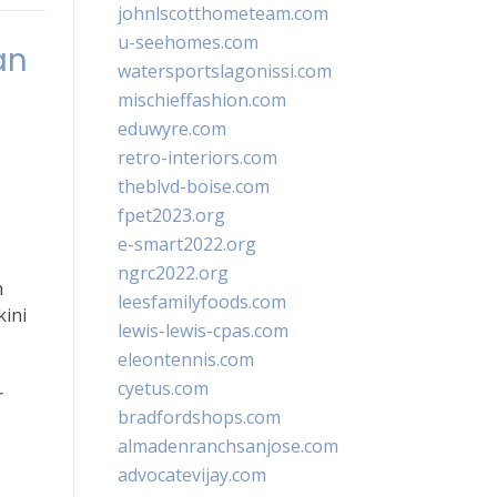
johnlscotthometeam.com
u-seehomes.com
an
watersportslagonissi.com
mischieffashion.com
eduwyre.com
retro-interiors.com
theblvd-boise.com
fpet2023.org
e-smart2022.org
ngrc2022.org
n
leesfamilyfoods.com
kini
lewis-lewis-cpas.com
eleontennis.com
cyetus.com
r
bradfordshops.com
almadenranchsanjose.com
advocatevijay.com