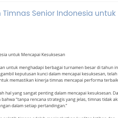
h Timnas Senior Indonesia untuk
nesia untuk Mencapai Kesuksesan
an untuk menghadapi berbagai turnamen besar di tahun ini
ngambil keputusan kunci dalam mencapai kesuksesan, telah
tuk memastikan kinerja timnas mencapai performa terbaik
alah hal yang sangat penting dalam mencapai kesuksesan. D
ahwa “tanpa rencana strategis yang jelas, timnas tidak a
ngan dalam setiap pertandingan.”