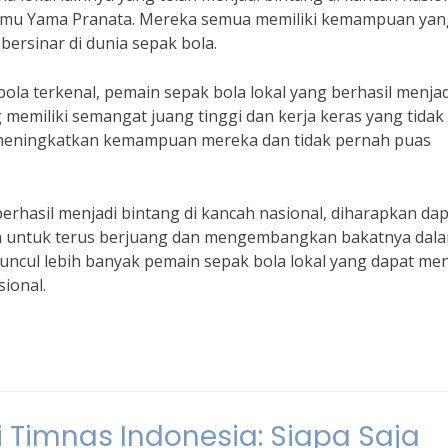
ansamu Yama Pranata. Mereka semua memiliki kemampuan yan
ersinar di dunia sepak bola.
ola terkenal, pemain sepak bola lokal yang berhasil menjad
 memiliki semangat juang tinggi dan kerja keras yang tidak
 meningkatkan kemampuan mereka dan tidak pernah puas
rhasil menjadi bintang di kancah nasional, diharapkan da
sia untuk terus berjuang dan mengembangkan bakatnya dal
ncul lebih banyak pemain sepak bola lokal yang dapat men
ional.
 Timnas Indonesia: Siapa Saja