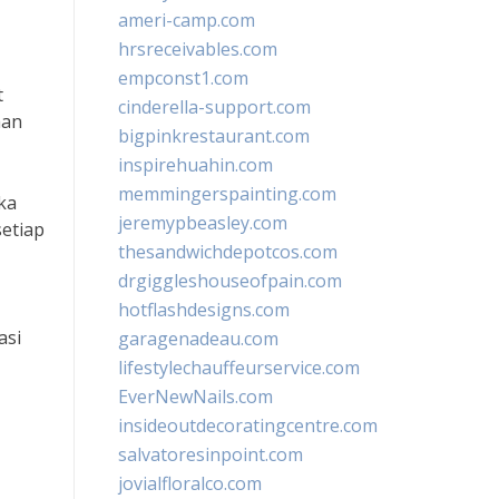
ameri-camp.com
hrsreceivables.com
empconst1.com
t
cinderella-support.com
aan
bigpinkrestaurant.com
inspirehuahin.com
memmingerspainting.com
ka
jeremypbeasley.com
etiap
thesandwichdepotcos.com
drgiggleshouseofpain.com
hotflashdesigns.com
asi
garagenadeau.com
lifestylechauffeurservice.com
EverNewNails.com
insideoutdecoratingcentre.com
salvatoresinpoint.com
jovialfloralco.com