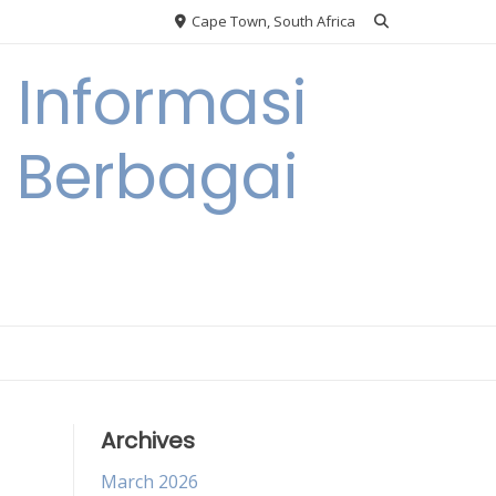
Cape Town, South Africa
Informasi
a Berbagai
Archives
March 2026