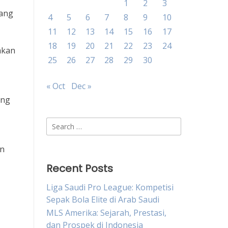
1
2
3
yang
4
5
6
7
8
9
10
11
12
13
14
15
16
17
18
19
20
21
22
23
24
akan
25
26
27
28
29
30
« Oct
Dec »
ang
Search
for:
an
Recent Posts
Liga Saudi Pro League: Kompetisi
Sepak Bola Elite di Arab Saudi
MLS Amerika: Sejarah, Prestasi,
dan Prospek di Indonesia