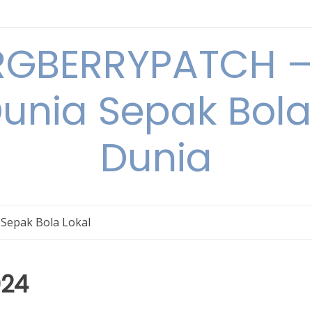
RGBERRYPATCH – 
unia Sepak Bol
Dunia
Sepak Bola Lokal
024