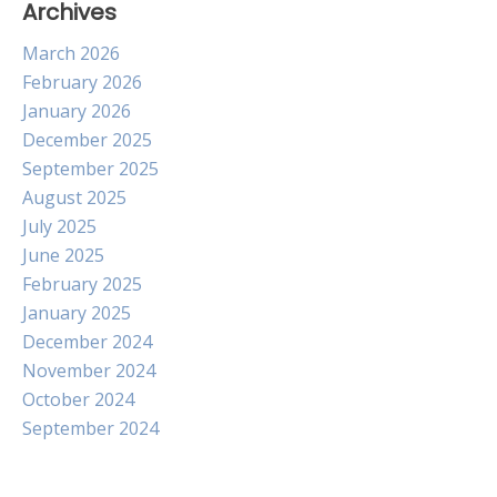
Archives
March 2026
February 2026
January 2026
December 2025
September 2025
August 2025
July 2025
June 2025
February 2025
January 2025
December 2024
November 2024
October 2024
September 2024