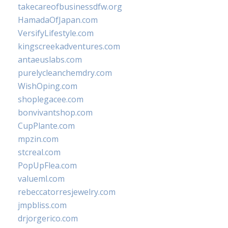
takecareofbusinessdfw.org
HamadaOfJapan.com
VersifyLifestyle.com
kingscreekadventures.com
antaeuslabs.com
purelycleanchemdry.com
WishOping.com
shoplegacee.com
bonvivantshop.com
CupPlante.com
mpzin.com
stcreal.com
PopUpFlea.com
valueml.com
rebeccatorresjewelry.com
jmpbliss.com
drjorgerico.com