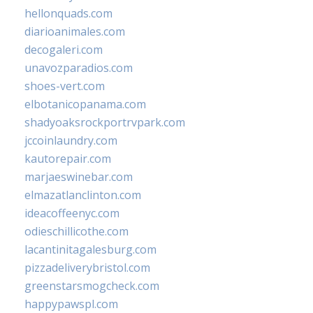
hellonquads.com
diarioanimales.com
decogaleri.com
unavozparadios.com
shoes-vert.com
elbotanicopanama.com
shadyoaksrockportrvpark.com
jccoinlaundry.com
kautorepair.com
marjaeswinebar.com
elmazatlanclinton.com
ideacoffeenyc.com
odieschillicothe.com
lacantinitagalesburg.com
pizzadeliverybristol.com
greenstarsmogcheck.com
happypawspl.com