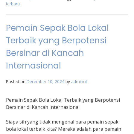
terbaru
Pemain Sepak Bola Lokal
Terbaik yang Berpotensi
Bersinar di Kancah
Internasional
Posted on
December 10, 2024
by
adminoli
Pemain Sepak Bola Lokal Terbaik yang Berpotensi
Bersinar di Kancah Internasional
Siapa sih yang tidak mengenal para pemain sepak
bola lokal terbaik kita? Mereka adalah para pemain