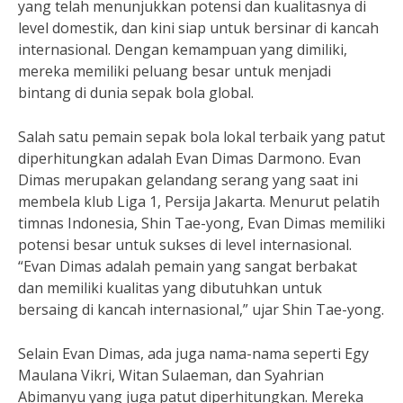
yang telah menunjukkan potensi dan kualitasnya di
level domestik, dan kini siap untuk bersinar di kancah
internasional. Dengan kemampuan yang dimiliki,
mereka memiliki peluang besar untuk menjadi
bintang di dunia sepak bola global.
Salah satu pemain sepak bola lokal terbaik yang patut
diperhitungkan adalah Evan Dimas Darmono. Evan
Dimas merupakan gelandang serang yang saat ini
membela klub Liga 1, Persija Jakarta. Menurut pelatih
timnas Indonesia, Shin Tae-yong, Evan Dimas memiliki
potensi besar untuk sukses di level internasional.
“Evan Dimas adalah pemain yang sangat berbakat
dan memiliki kualitas yang dibutuhkan untuk
bersaing di kancah internasional,” ujar Shin Tae-yong.
Selain Evan Dimas, ada juga nama-nama seperti Egy
Maulana Vikri, Witan Sulaeman, dan Syahrian
Abimanyu yang juga patut diperhitungkan. Mereka