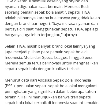
TIGA diketahui memiliki desain yang stylish dan
nyaman digunakan saat bermain. Menurut Rudi,
seorang pemain sepak bola amatir, sepatu TIGA
adalah pilihannya karena kualitasnya yang tidak kalah
dengan brand luar negeri. “Saya merasa nyaman dan
percaya diri saat menggunakan sepatu TIGA, apalagi
harganya juga lebih terjangkau,” ujarnya.
Selain TIGA, masih banyak brand lokal lainnya yang
juga menjadi pilihan para pemain sepak bola di
Indonesia. Mulai dari Specs, League, hingga Specs.
Mereka semua terus berinovasi untuk menghasilkan
sepatu sepak bola dengan kualitas terbaik.
Menurut data dari Asosiasi Sepak Bola Indonesia
(PSSI), penjualan sepatu sepak bola lokal mengalami
peningkatan yang signifikan dalam beberapa tahun
terakhir. Hal ini menunjukkan bahwa tren sepatu
sepak bola lokal terbaik di Indonesia saat ini semakin