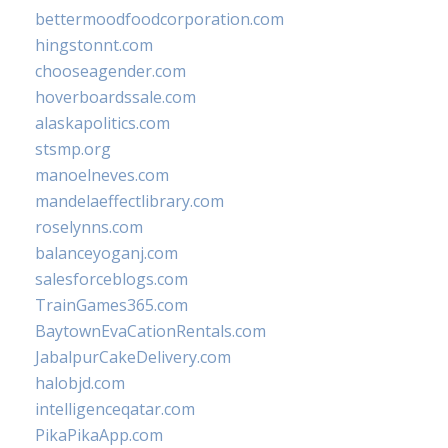
bettermoodfoodcorporation.com
hingstonnt.com
chooseagender.com
hoverboardssale.com
alaskapolitics.com
stsmp.org
manoelneves.com
mandelaeffectlibrary.com
roselynns.com
balanceyoganj.com
salesforceblogs.com
TrainGames365.com
BaytownEvaCationRentals.com
JabalpurCakeDelivery.com
halobjd.com
intelligenceqatar.com
PikaPikaApp.com