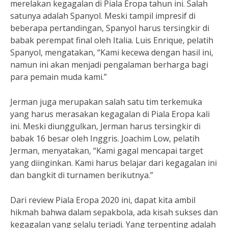
merelakan kegagalan di Piala Eropa tahun ini. Salah
satunya adalah Spanyol. Meski tampil impresif di
beberapa pertandingan, Spanyol harus tersingkir di
babak perempat final oleh Italia. Luis Enrique, pelatih
Spanyol, mengatakan, “Kami kecewa dengan hasil ini,
namun ini akan menjadi pengalaman berharga bagi
para pemain muda kami.”
Jerman juga merupakan salah satu tim terkemuka
yang harus merasakan kegagalan di Piala Eropa kali
ini. Meski diunggulkan, Jerman harus tersingkir di
babak 16 besar oleh Inggris. Joachim Low, pelatih
Jerman, menyatakan, “Kami gagal mencapai target
yang diinginkan. Kami harus belajar dari kegagalan ini
dan bangkit di turnamen berikutnya.”
Dari review Piala Eropa 2020 ini, dapat kita ambil
hikmah bahwa dalam sepakbola, ada kisah sukses dan
kegagalan yang selalu terjadi. Yang terpenting adalah