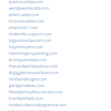
queensushipa.com
wendyweimerdds.com
ameri-camp.com
hrsreceivables.com
empconst1.com
cinderella-support.com
bigpinkrestaurant.com
inspirehuahin.com
memmingerspainting.com
jeremypbeasley.com
thesandwichdepotcos.com
drgiggleshouseofpain.com
hotflashdesigns.com
garagenadeau.com
lifestylechauffeurservice.com
EverNewNails.com
insideoutdecoratingcentre.com