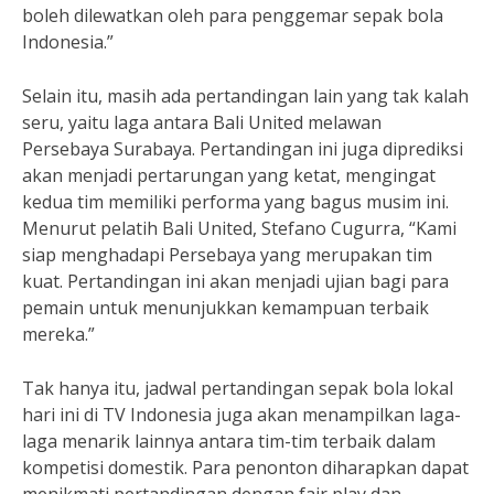
boleh dilewatkan oleh para penggemar sepak bola
Indonesia.”
Selain itu, masih ada pertandingan lain yang tak kalah
seru, yaitu laga antara Bali United melawan
Persebaya Surabaya. Pertandingan ini juga diprediksi
akan menjadi pertarungan yang ketat, mengingat
kedua tim memiliki performa yang bagus musim ini.
Menurut pelatih Bali United, Stefano Cugurra, “Kami
siap menghadapi Persebaya yang merupakan tim
kuat. Pertandingan ini akan menjadi ujian bagi para
pemain untuk menunjukkan kemampuan terbaik
mereka.”
Tak hanya itu, jadwal pertandingan sepak bola lokal
hari ini di TV Indonesia juga akan menampilkan laga-
laga menarik lainnya antara tim-tim terbaik dalam
kompetisi domestik. Para penonton diharapkan dapat