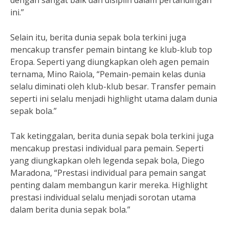
dengan sangat baik dan disiplin dalam pertandingan
ini.”
Selain itu, berita dunia sepak bola terkini juga
mencakup transfer pemain bintang ke klub-klub top
Eropa. Seperti yang diungkapkan oleh agen pemain
ternama, Mino Raiola, “Pemain-pemain kelas dunia
selalu diminati oleh klub-klub besar. Transfer pemain
seperti ini selalu menjadi highlight utama dalam dunia
sepak bola.”
Tak ketinggalan, berita dunia sepak bola terkini juga
mencakup prestasi individual para pemain. Seperti
yang diungkapkan oleh legenda sepak bola, Diego
Maradona, “Prestasi individual para pemain sangat
penting dalam membangun karir mereka. Highlight
prestasi individual selalu menjadi sorotan utama
dalam berita dunia sepak bola.”