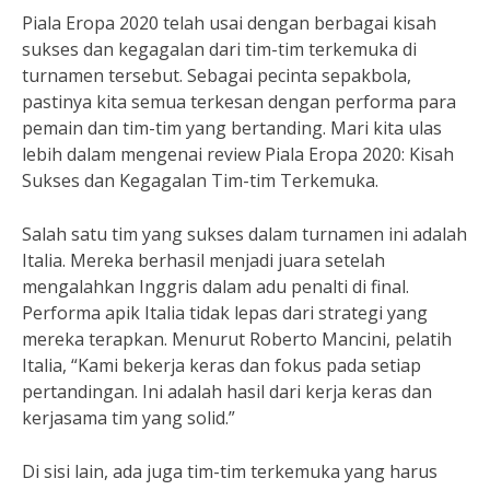
Piala Eropa 2020 telah usai dengan berbagai kisah
sukses dan kegagalan dari tim-tim terkemuka di
turnamen tersebut. Sebagai pecinta sepakbola,
pastinya kita semua terkesan dengan performa para
pemain dan tim-tim yang bertanding. Mari kita ulas
lebih dalam mengenai review Piala Eropa 2020: Kisah
Sukses dan Kegagalan Tim-tim Terkemuka.
Salah satu tim yang sukses dalam turnamen ini adalah
Italia. Mereka berhasil menjadi juara setelah
mengalahkan Inggris dalam adu penalti di final.
Performa apik Italia tidak lepas dari strategi yang
mereka terapkan. Menurut Roberto Mancini, pelatih
Italia, “Kami bekerja keras dan fokus pada setiap
pertandingan. Ini adalah hasil dari kerja keras dan
kerjasama tim yang solid.”
Di sisi lain, ada juga tim-tim terkemuka yang harus