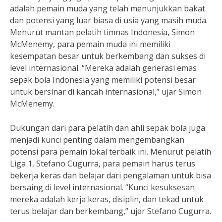
adalah pemain muda yang telah menunjukkan bakat
dan potensi yang luar biasa di usia yang masih muda.
Menurut mantan pelatih timnas Indonesia, Simon
McMenemy, para pemain muda ini memiliki
kesempatan besar untuk berkembang dan sukses di
level internasional. “Mereka adalah generasi emas
sepak bola Indonesia yang memiliki potensi besar
untuk bersinar di kancah internasional,” ujar Simon
McMenemy.
Dukungan dari para pelatih dan ahli sepak bola juga
menjadi kunci penting dalam mengembangkan
potensi para pemain lokal terbaik ini. Menurut pelatih
Liga 1, Stefano Cugurra, para pemain harus terus
bekerja keras dan belajar dari pengalaman untuk bisa
bersaing di level internasional. “Kunci kesuksesan
mereka adalah kerja keras, disiplin, dan tekad untuk
terus belajar dan berkembang,” ujar Stefano Cugurra.