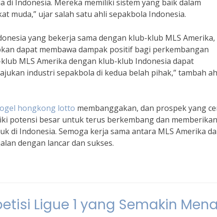
 di Indonesia. Mereka memiliki sistem yang baik dalam
 muda,” ujar salah satu ahli sepakbola Indonesia.
onesia yang bekerja sama dengan klub-klub MLS Amerika,
arapkan dapat membawa dampak positif bagi perkembangan
ub-klub MLS Amerika dengan klub-klub Indonesia dapat
kan industri sepakbola di kedua belah pihak,” tambah ah
togel hongkong lotto
membanggakan, dan prospek yang ce
liki potensi besar untuk terus berkembang dan memberika
asuk di Indonesia. Semoga kerja sama antara MLS Amerika d
jalan dengan lancar dan sukses.
petisi Ligue 1 yang Semakin Mena