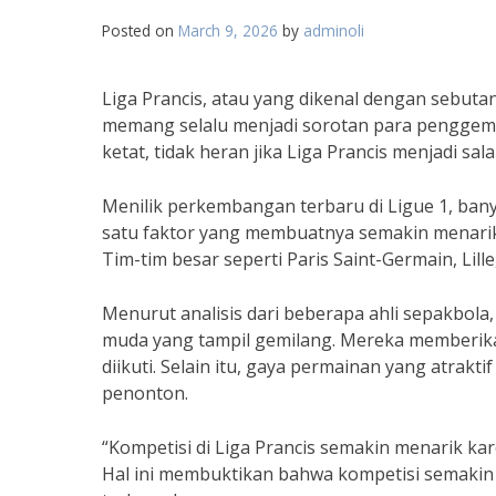
Posted on
March 9, 2026
by
adminoli
Liga Prancis, atau yang dikenal dengan sebutan 
memang selalu menjadi sorotan para penggema
ketat, tidak heran jika Liga Prancis menjadi sala
Menilik perkembangan terbaru di Ligue 1, ban
satu faktor yang membuatnya semakin menarik 
Tim-tim besar seperti Paris Saint-Germain, Lill
Menurut analisis dari beberapa ahli sepakbol
muda yang tampil gemilang. Mereka memberik
diikuti. Selain itu, gaya permainan yang atrakti
penonton.
“Kompetisi di Liga Prancis semakin menarik k
Hal ini membuktikan bahwa kompetisi semakin 