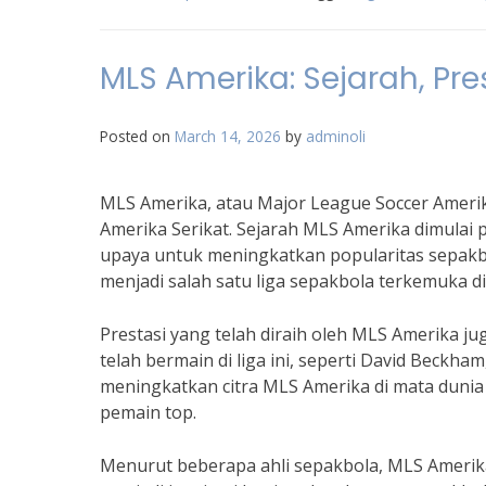
MLS Amerika: Sejarah, Pre
Posted on
March 14, 2026
by
adminoli
MLS Amerika, atau Major League Soccer Amerika
Amerika Serikat. Sejarah MLS Amerika dimulai pa
upaya untuk meningkatkan popularitas sepakbol
menjadi salah satu liga sepakbola terkemuka di
Prestasi yang telah diraih oleh MLS Amerika j
telah bermain di liga ini, seperti David Beckh
meningkatkan citra MLS Amerika di mata dunia
pemain top.
Menurut beberapa ahli sepakbola, MLS Amerika