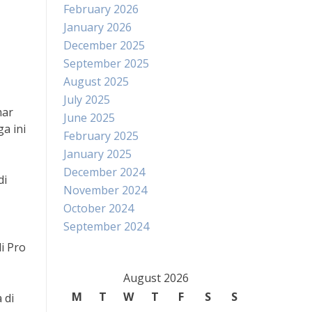
February 2026
January 2026
December 2025
September 2025
August 2025
July 2025
mar
June 2025
a ini
February 2025
January 2025
December 2024
di
November 2024
October 2024
September 2024
i Pro
August 2026
M
T
W
T
F
S
S
 di