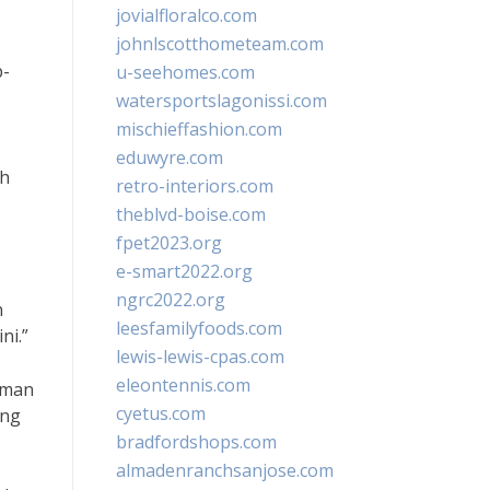
jovialfloralco.com
johnlscotthometeam.com
b-
u-seehomes.com
watersportslagonissi.com
mischieffashion.com
eduwyre.com
ah
retro-interiors.com
theblvd-boise.com
fpet2023.org
e-smart2022.org
ngrc2022.org
n
leesfamilyfoods.com
ni.”
lewis-lewis-cpas.com
eleontennis.com
rman
cyetus.com
ang
bradfordshops.com
almadenranchsanjose.com